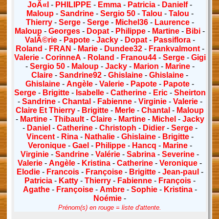
JoÃ«l
-
PHILIPPE
-
Emma
-
Patricia
-
Danielf
-
Maloup
-
Sandrine
-
Sergio 50
-
Talou
-
Talou
-
Thierry
-
Serge
-
Serge
-
Michel36
-
Laurence
-
Maloup
-
Georges
-
Dopat
-
Philippe
-
Martine
-
Bibi
-
ValÃ©rie
-
Papote
-
Jacky
-
Dopat
-
Passiflora
-
Roland
-
FRAN
-
Marie
-
Dundee32
-
Frankvalmont
-
Valerie
-
CorinneA
-
Roland
-
Franou44
-
Serge
-
Gigi
-
Sergio 50
-
Maloup
-
Jacky
-
Marion
-
Marine
-
Claire
-
Sandrine92
-
Ghislaine
-
Ghislaine
-
Ghislaine
-
Angèle
-
Valerie
-
Papote
-
Papote
-
Serge
-
Brigitte
-
Isabelle
-
Catherine
-
Eric
-
Sheirton
-
Sandrine
-
Chantal
-
Fabienne
-
Virginie
-
Valerie
-
Claire Et Thierry
-
Brigitte
-
Merle
-
Chantal
-
Maloup
-
Martine
-
Thibault
-
Claire
-
Martine
-
Michel
-
Jacky
-
Daniel
-
Catherine
-
Christoph
-
Didier
-
Serge
-
Vincent
-
Rina
-
Nathalie
-
Ghislaine
-
Brigitte
-
Veronique
-
Gael
-
Philippe
-
Hancq
-
Marine
-
Virginie
-
Sandrine
-
Valérie
-
Sabrina
-
Severine
-
Valerie
-
Angèle
-
Kristina
-
Catherine
-
Veronique
-
Elodie
-
Francois
-
Françoise
-
Brigitte
-
Jean-paul
-
Patricia
-
Katty
-
Thierry
-
Fabienne
-
François
-
Agathe
-
Françoise
-
Ambre
-
Sophie
-
Kristina
-
Noémie
-
Prénom(s) en rouge = liste d'attente.