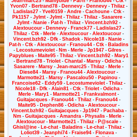
Jean-marc25
-
Mamyblue
-
Pat-h
-
Franou44
-
Ctk
-
Yvon07
-
Bertrand78
-
Dennevy
-
Dennevy
-
Thilaz
-
Ladislas27
-
Yvel0159
-
Andre
-
Cachoune
-
Ctk
-
Pk1157
-
Jylmt
-
Jylmt
-
Thilaz
-
Thilaz
-
Sasarere
-
Jylmt
-
Nanie
-
Pat-h
-
Thilaz
-
Vincent.bzh92
-
Alextoucour
-
Dennevy
-
Franck77
-
Ladislas27
-
Thilaz
-
Ctk
-
Merle
-
Alextoucour
-
Alextoucour
-
Vincent.bzh92
-
Dfk
-
Shadok
-
Nicole18
-
Nanie
-
Pat-h
-
Ctk
-
Alextoucour
-
Franou44
-
Ctk
-
Baladins
-
Lecostumeviolet
-
Nm
-
Merle
-
Jp1947
-
Gilres
-
Papyblues
-
Maite95
-
Thilaz
-
Vincent.bzh92
-
Mary1
-
Bertrand78
-
Triolet
-
Chantal
-
Marsy
-
Odicha
-
Sasarere
-
Marsy
-
Jean-marc25
-
Thilaz
-
Merle
-
Diese84
-
Marsy
-
Franou44
-
Alextoucour
-
Marmotte21
-
Marsy
-
Pascalou50
-
Papinou
-
Francoise62
-
Eddy59
-
Lecostumeviolet
-
Thilaz
-
Nicole18
-
Dfk
-
Alain81
-
Ctk
-
Triolet
-
Odicha
-
Merle
-
Mary1
-
Marmotte21
-
Frankvalmont
-
Guitajacques
-
Franou44
-
Thilaz
-
Franou44
-
Maite95
-
Dephen86
-
Odicha
-
Alextoucour
-
Vincent.bzh92
-
Guitajacques
-
Jp1947
-
Pachaba
-
Nm
-
Guitajacques
-
Amandra
-
Physalis
-
Merle
-
Alextoucour
-
Marmotte21
-
Thilaz
-
P@scale
-
Ghisl@ine
-
Le-chat
-
Baladins
-
Le-chat
-
Thilaz
-
Loliot39
-
Jeanphi74
-
Fraise94
-
Flonava
-