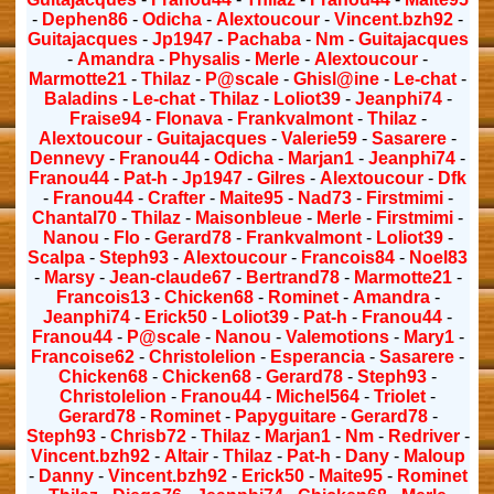
-
Dephen86
-
Odicha
-
Alextoucour
-
Vincent.bzh92
-
Guitajacques
-
Jp1947
-
Pachaba
-
Nm
-
Guitajacques
-
Amandra
-
Physalis
-
Merle
-
Alextoucour
-
Marmotte21
-
Thilaz
-
P@scale
-
Ghisl@ine
-
Le-chat
-
Baladins
-
Le-chat
-
Thilaz
-
Loliot39
-
Jeanphi74
-
Fraise94
-
Flonava
-
Frankvalmont
-
Thilaz
-
Alextoucour
-
Guitajacques
-
Valerie59
-
Sasarere
-
Dennevy
-
Franou44
-
Odicha
-
Marjan1
-
Jeanphi74
-
Franou44
-
Pat-h
-
Jp1947
-
Gilres
-
Alextoucour
-
Dfk
-
Franou44
-
Crafter
-
Maite95
-
Nad73
-
Firstmimi
-
Chantal70
-
Thilaz
-
Maisonbleue
-
Merle
-
Firstmimi
-
Nanou
-
Flo
-
Gerard78
-
Frankvalmont
-
Loliot39
-
Scalpa
-
Steph93
-
Alextoucour
-
Francois84
-
Noel83
-
Marsy
-
Jean-claude67
-
Bertrand78
-
Marmotte21
-
Francois13
-
Chicken68
-
Rominet
-
Amandra
-
Jeanphi74
-
Erick50
-
Loliot39
-
Pat-h
-
Franou44
-
Franou44
-
P@scale
-
Nanou
-
Valemotions
-
Mary1
-
Francoise62
-
Christolelion
-
Esperancia
-
Sasarere
-
Chicken68
-
Chicken68
-
Gerard78
-
Steph93
-
Christolelion
-
Franou44
-
Michel564
-
Triolet
-
Gerard78
-
Rominet
-
Papyguitare
-
Gerard78
-
Steph93
-
Chrisb72
-
Thilaz
-
Marjan1
-
Nm
-
Redriver
-
Vincent.bzh92
-
Altair
-
Thilaz
-
Pat-h
-
Dany
-
Maloup
-
Danny
-
Vincent.bzh92
-
Erick50
-
Maite95
-
Rominet