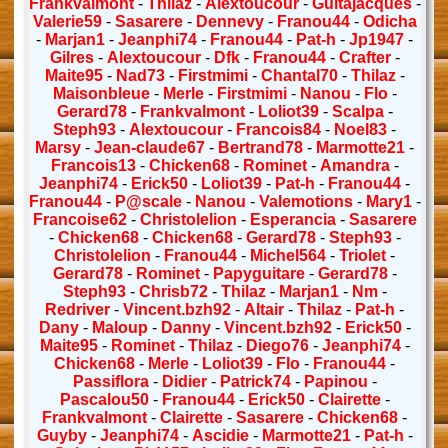
Frankvalmont
-
Thilaz
-
Alextoucour
-
Guitajacques
-
Valerie59
-
Sasarere
-
Dennevy
-
Franou44
-
Odicha
-
Marjan1
-
Jeanphi74
-
Franou44
-
Pat-h
-
Jp1947
-
Gilres
-
Alextoucour
-
Dfk
-
Franou44
-
Crafter
-
Maite95
-
Nad73
-
Firstmimi
-
Chantal70
-
Thilaz
-
Maisonbleue
-
Merle
-
Firstmimi
-
Nanou
-
Flo
-
Gerard78
-
Frankvalmont
-
Loliot39
-
Scalpa
-
Steph93
-
Alextoucour
-
Francois84
-
Noel83
-
Marsy
-
Jean-claude67
-
Bertrand78
-
Marmotte21
-
Francois13
-
Chicken68
-
Rominet
-
Amandra
-
Jeanphi74
-
Erick50
-
Loliot39
-
Pat-h
-
Franou44
-
Franou44
-
P@scale
-
Nanou
-
Valemotions
-
Mary1
-
Francoise62
-
Christolelion
-
Esperancia
-
Sasarere
-
Chicken68
-
Chicken68
-
Gerard78
-
Steph93
-
Christolelion
-
Franou44
-
Michel564
-
Triolet
-
Gerard78
-
Rominet
-
Papyguitare
-
Gerard78
-
Steph93
-
Chrisb72
-
Thilaz
-
Marjan1
-
Nm
-
Redriver
-
Vincent.bzh92
-
Altair
-
Thilaz
-
Pat-h
-
Dany
-
Maloup
-
Danny
-
Vincent.bzh92
-
Erick50
-
Maite95
-
Rominet
-
Thilaz
-
Diego76
-
Jeanphi74
-
Chicken68
-
Merle
-
Loliot39
-
Flo
-
Franou44
-
Passiflora
-
Didier
-
Patrick74
-
Papinou
-
Pascalou50
-
Franou44
-
Erick50
-
Clairette
-
Frankvalmont
-
Clairette
-
Sasarere
-
Chicken68
-
Guyby
-
Jeanphi74
-
Ascidie
-
Marmotte21
-
Pat-h
-