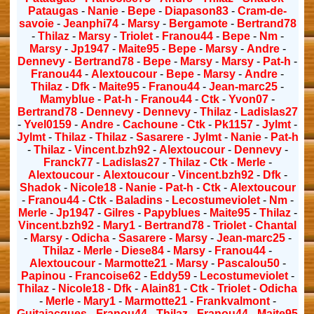
Pataugas
-
Nanie
-
Bepe
-
Diapason83
-
Cram-de-
savoie
-
Jeanphi74
-
Marsy
-
Bergamote
-
Bertrand78
-
Thilaz
-
Marsy
-
Triolet
-
Franou44
-
Bepe
-
Nm
-
Marsy
-
Jp1947
-
Maite95
-
Bepe
-
Marsy
-
Andre
-
Dennevy
-
Bertrand78
-
Bepe
-
Marsy
-
Marsy
-
Pat-h
-
Franou44
-
Alextoucour
-
Bepe
-
Marsy
-
Andre
-
Thilaz
-
Dfk
-
Maite95
-
Franou44
-
Jean-marc25
-
Mamyblue
-
Pat-h
-
Franou44
-
Ctk
-
Yvon07
-
Bertrand78
-
Dennevy
-
Dennevy
-
Thilaz
-
Ladislas27
-
Yvel0159
-
Andre
-
Cachoune
-
Ctk
-
Pk1157
-
Jylmt
-
Jylmt
-
Thilaz
-
Thilaz
-
Sasarere
-
Jylmt
-
Nanie
-
Pat-h
-
Thilaz
-
Vincent.bzh92
-
Alextoucour
-
Dennevy
-
Franck77
-
Ladislas27
-
Thilaz
-
Ctk
-
Merle
-
Alextoucour
-
Alextoucour
-
Vincent.bzh92
-
Dfk
-
Shadok
-
Nicole18
-
Nanie
-
Pat-h
-
Ctk
-
Alextoucour
-
Franou44
-
Ctk
-
Baladins
-
Lecostumeviolet
-
Nm
-
Merle
-
Jp1947
-
Gilres
-
Papyblues
-
Maite95
-
Thilaz
-
Vincent.bzh92
-
Mary1
-
Bertrand78
-
Triolet
-
Chantal
-
Marsy
-
Odicha
-
Sasarere
-
Marsy
-
Jean-marc25
-
Thilaz
-
Merle
-
Diese84
-
Marsy
-
Franou44
-
Alextoucour
-
Marmotte21
-
Marsy
-
Pascalou50
-
Papinou
-
Francoise62
-
Eddy59
-
Lecostumeviolet
-
Thilaz
-
Nicole18
-
Dfk
-
Alain81
-
Ctk
-
Triolet
-
Odicha
-
Merle
-
Mary1
-
Marmotte21
-
Frankvalmont
-
Guitajacques
-
Franou44
-
Thilaz
-
Franou44
-
Maite95