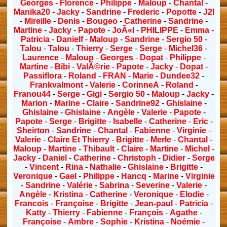
Georges
-
Florence
-
Philippe
-
Maloup
-
Chantal
-
Manika20
-
Jacky
-
Sandrine
-
Frederic
-
Popotte
-
J2l
-
Mireille
-
Denis
-
Bougeo
-
Catherine
-
Sandrine
-
Martine
-
Jacky
-
Papote
-
JoÃ«l
-
PHILIPPE
-
Emma
-
Patricia
-
Danielf
-
Maloup
-
Sandrine
-
Sergio 50
-
Talou
-
Talou
-
Thierry
-
Serge
-
Serge
-
Michel36
-
Laurence
-
Maloup
-
Georges
-
Dopat
-
Philippe
-
Martine
-
Bibi
-
ValÃ©rie
-
Papote
-
Jacky
-
Dopat
-
Passiflora
-
Roland
-
FRAN
-
Marie
-
Dundee32
-
Frankvalmont
-
Valerie
-
CorinneA
-
Roland
-
Franou44
-
Serge
-
Gigi
-
Sergio 50
-
Maloup
-
Jacky
-
Marion
-
Marine
-
Claire
-
Sandrine92
-
Ghislaine
-
Ghislaine
-
Ghislaine
-
Angèle
-
Valerie
-
Papote
-
Papote
-
Serge
-
Brigitte
-
Isabelle
-
Catherine
-
Eric
-
Sheirton
-
Sandrine
-
Chantal
-
Fabienne
-
Virginie
-
Valerie
-
Claire Et Thierry
-
Brigitte
-
Merle
-
Chantal
-
Maloup
-
Martine
-
Thibault
-
Claire
-
Martine
-
Michel
-
Jacky
-
Daniel
-
Catherine
-
Christoph
-
Didier
-
Serge
-
Vincent
-
Rina
-
Nathalie
-
Ghislaine
-
Brigitte
-
Veronique
-
Gael
-
Philippe
-
Hancq
-
Marine
-
Virginie
-
Sandrine
-
Valérie
-
Sabrina
-
Severine
-
Valerie
-
Angèle
-
Kristina
-
Catherine
-
Veronique
-
Elodie
-
Francois
-
Françoise
-
Brigitte
-
Jean-paul
-
Patricia
-
Katty
-
Thierry
-
Fabienne
-
François
-
Agathe
-
Françoise
-
Ambre
-
Sophie
-
Kristina
-
Noémie
-