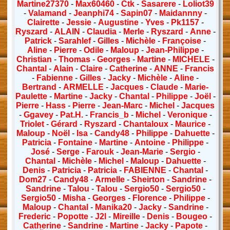
Martine27370
-
Max60460
-
Ctk
-
Sasarere
-
Loliot39
-
Valamand
-
Jeanphi74
-
Sapin07
-
Maidannny
-
Clairette
-
Jessie
-
Augustine
-
Yves
-
Pk1157
-
Ryszard
-
ALAIN
-
Claudia
-
Merle
-
Ryszard
-
Anne
-
Patrick
-
Sarahlef
-
Gilles
-
Michèle
-
Françoise
-
Aline
-
Pierre
-
Odile
-
Maloup
-
Jean-Philippe
-
Christian
-
Thomas
-
Georges
-
Martine
-
MICHELE
-
Chantal
-
Alain
-
Claire
-
Catherine
-
ANNE
-
Francis
-
Fabienne
-
Gilles
-
Jacky
-
Michèle
-
Aline
-
Bertrand
-
ARMELLE
-
Jacques
-
Claude
-
Marie-
Paulette
-
Martine
-
Jacky
-
Chantal
-
Philippe
-
Joël
-
Pierre
-
Hass
-
Pierre
-
Jean-Marc
-
Michel
-
Jacques
-
Ggavey
-
Pat.H.
-
Francis_b
-
Michel
-
Veronique
-
Triolet
-
Gérard
-
Ryszard
-
Chantaloux
-
Maurice
-
Maloup
-
Noël
-
Isa
-
Candy48
-
Philippe
-
Dahuette
-
Patricia
-
Fontaine
-
Martine
-
Antoine
-
Philippe
-
José
-
Serge
-
Farouk
-
Jean-Marie
-
Sergio
-
Chantal
-
Michèle
-
Michel
-
Maloup
-
Dahuette
-
Denis
-
Patricia
-
Patricia
-
FABIENNE
-
Chantal
-
Dom27
-
Candy48
-
Armelle
-
Sheirton
-
Sandrine
-
Sandrine
-
Talou
-
Talou
-
Sergio50
-
Sergio50
-
Sergio50
-
Misha
-
Georges
-
Florence
-
Philippe
-
Maloup
-
Chantal
-
Manika20
-
Jacky
-
Sandrine
-
Frederic
-
Popotte
-
J2l
-
Mireille
-
Denis
-
Bougeo
-
Catherine
-
Sandrine
-
Martine
-
Jacky
-
Papote
-