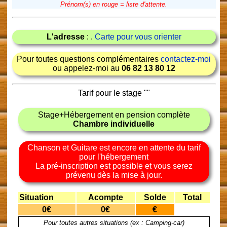
Prénom(s) en rouge = liste d'attente.
L'adresse
: .
Carte pour vous orienter
Pour toutes questions complémentaires
contactez-moi
ou appelez-moi au
06 82 13 80 12
Tarif pour le stage "
"
Stage+Hébergement en pension complète
Chambre individuelle
Chanson et Guitare est encore en attente du tarif
pour l'hébergement
La pré-inscription est possible et vous serez
prévenu dès la mise à jour.
Situation
Acompte
Solde
Total
0€
0€
€
Pour toutes autres situations (ex : Camping-car)