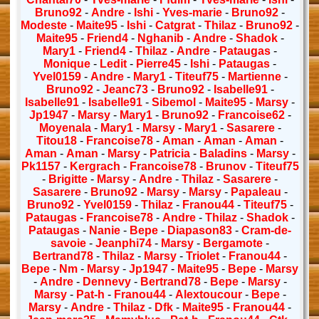
Bruno92
-
Andre
-
Ishi
-
Yves-marie
-
Bruno92
-
Modeste
-
Maite95
-
Ishi
-
Catgrat
-
Thilaz
-
Bruno92
-
Maite95
-
Friend4
-
Nghanib
-
Andre
-
Shadok
-
Mary1
-
Friend4
-
Thilaz
-
Andre
-
Pataugas
-
Monique
-
Ledit
-
Pierre45
-
Ishi
-
Pataugas
-
Yvel0159
-
Andre
-
Mary1
-
Titeuf75
-
Martienne
-
Bruno92
-
Jeanc73
-
Bruno92
-
Isabelle91
-
Isabelle91
-
Isabelle91
-
Sibemol
-
Maite95
-
Marsy
-
Jp1947
-
Marsy
-
Mary1
-
Bruno92
-
Francoise62
-
Moyenala
-
Mary1
-
Marsy
-
Mary1
-
Sasarere
-
Titou18
-
Francoise78
-
Aman
-
Aman
-
Aman
-
Aman
-
Aman
-
Marsy
-
Patricia
-
Baladins
-
Marsy
-
Pk1157
-
Kergrach
-
Francoise78
-
Brunov
-
Titeuf75
-
Brigitte
-
Marsy
-
Andre
-
Thilaz
-
Sasarere
-
Sasarere
-
Bruno92
-
Marsy
-
Marsy
-
Papaleau
-
Bruno92
-
Yvel0159
-
Thilaz
-
Franou44
-
Titeuf75
-
Pataugas
-
Francoise78
-
Andre
-
Thilaz
-
Shadok
-
Pataugas
-
Nanie
-
Bepe
-
Diapason83
-
Cram-de-
savoie
-
Jeanphi74
-
Marsy
-
Bergamote
-
Bertrand78
-
Thilaz
-
Marsy
-
Triolet
-
Franou44
-
Bepe
-
Nm
-
Marsy
-
Jp1947
-
Maite95
-
Bepe
-
Marsy
-
Andre
-
Dennevy
-
Bertrand78
-
Bepe
-
Marsy
-
Marsy
-
Pat-h
-
Franou44
-
Alextoucour
-
Bepe
-
Marsy
-
Andre
-
Thilaz
-
Dfk
-
Maite95
-
Franou44
-