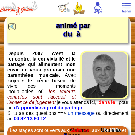
animé par
du à
Depuis 2007 c'est la
rencontre, la convivialité et le
partage qui alimentent mon
envie de vous proposer une
parenthèse musicale.
Avec
toujours le même besoin de
vivre des moments
inoubliables où
les valeurs
centrales sont l'accueil et
l'absence de jugement
je vous attends ici,
dans le
, pour
un
d'apprentissage et de partage.
Si tu as des questions ==>
un message
ou directement
au
06 82 13 80 12
Les stages sont ouverts aux
Guitares
, aux
Ukulélés
et