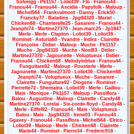
Solveigg
-
Pk1157
-
Loliot39
-
Flo
-
Franou44
-
Franou44
-
Franou44
-
Ascidie
-
Papyfolk
-
Maloup
-
Michel564
-
Frankvalmont
-
Danny
-
Erick50
-
Francky77
-
Baladins
-
Jpg94320
-
Mariel
-
Chicken68
-
Chanterelle25
-
Sasarere
-
Franou44
-
Jeanphi74
-
Martine27370
-
Jean-marc25
-
Jp1947
-
Merle
-
Merle
-
Clapton
-
Loliot39
-
Loliot39
-
Rominet
-
Asturia60
-
Yvandre
-
Indira
-
Clairette
-
Françoise
-
Didier
-
Maloup
-
Muche
-
Pk1157
-
Muche
-
Jpg94320
-
Muche
-
Noel83
-
Didier
-
Martine27370
-
Jagounette
-
Voluptueux
-
Didier
-
Franou44
-
Chicken68
-
Melodyinblue
-
Franou44
-
Funguitare92
-
Maloup
-
Pousterle
-
Merle
-
Jagounette
-
Martine27370
-
Loliot39
-
Chicken68
-
Jeanphi74
-
Voluptueux
-
Muche
-
Sasarere
-
Clairette
-
Funguitare92
-
Diogene
-
Rominet
-
Pierrette72
-
Shemaina
-
Loliot39
-
Merle
-
Gaillou
-
Mais
-
Monique
-
Pk1157
-
Maloup
-
Passiflora
-
Balou
-
Augustine
-
Maloup
-
Clairette
-
Candy48
-
Martine27370
-
Lorelai
-
Six-corde-floyd
-
Candy48
-
Merle
-
Eiffel92
-
Franou44
-
Mais
-
Voluptueux
-
Balou
-
Mais
-
Jpg94320
-
Irene03
-
Franou44
-
Ggavey
-
Franou44
-
Passiflora
-
Michel564
-
Elrico
-
Loliot39
-
Maloup
-
Merle
-
Chicken68
-
Clairette
-
Marie44
-
Rominet
-
Pierre34
-
Frederic918
-