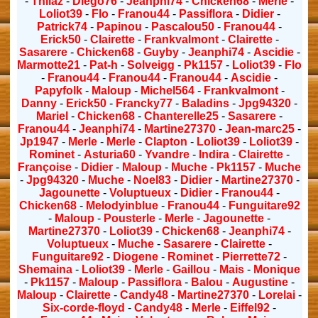
-
Thilaz
-
Diego76
-
Jeanphi74
-
Chicken68
-
Merle
-
Loliot39
-
Flo
-
Franou44
-
Passiflora
-
Didier
-
Patrick74
-
Papinou
-
Pascalou50
-
Franou44
-
Erick50
-
Clairette
-
Frankvalmont
-
Clairette
-
Sasarere
-
Chicken68
-
Guyby
-
Jeanphi74
-
Ascidie
-
Marmotte21
-
Pat-h
-
Solveigg
-
Pk1157
-
Loliot39
-
Flo
-
Franou44
-
Franou44
-
Franou44
-
Ascidie
-
Papyfolk
-
Maloup
-
Michel564
-
Frankvalmont
-
Danny
-
Erick50
-
Francky77
-
Baladins
-
Jpg94320
-
Mariel
-
Chicken68
-
Chanterelle25
-
Sasarere
-
Franou44
-
Jeanphi74
-
Martine27370
-
Jean-marc25
-
Jp1947
-
Merle
-
Merle
-
Clapton
-
Loliot39
-
Loliot39
-
Rominet
-
Asturia60
-
Yvandre
-
Indira
-
Clairette
-
Françoise
-
Didier
-
Maloup
-
Muche
-
Pk1157
-
Muche
-
Jpg94320
-
Muche
-
Noel83
-
Didier
-
Martine27370
-
Jagounette
-
Voluptueux
-
Didier
-
Franou44
-
Chicken68
-
Melodyinblue
-
Franou44
-
Funguitare92
-
Maloup
-
Pousterle
-
Merle
-
Jagounette
-
Martine27370
-
Loliot39
-
Chicken68
-
Jeanphi74
-
Voluptueux
-
Muche
-
Sasarere
-
Clairette
-
Funguitare92
-
Diogene
-
Rominet
-
Pierrette72
-
Shemaina
-
Loliot39
-
Merle
-
Gaillou
-
Mais
-
Monique
-
Pk1157
-
Maloup
-
Passiflora
-
Balou
-
Augustine
-
Maloup
-
Clairette
-
Candy48
-
Martine27370
-
Lorelai
-
Six-corde-floyd
-
Candy48
-
Merle
-
Eiffel92
-