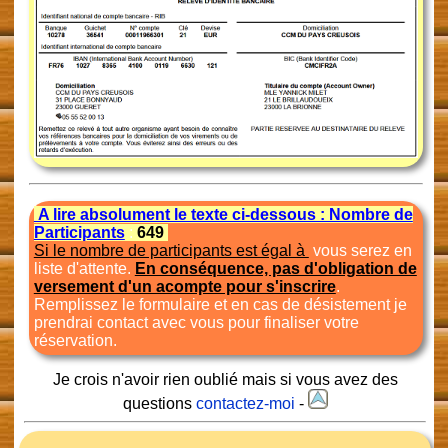
A lire absolument le texte ci-dessous : Nombre de
Participants
:
649
Si le nombre de participants est égal à
vous serez en
liste d'attente.
En conséquence, pas d'obligation de
versement d'un acompte pour s'inscrire
.
Remplissez le formulaire et en cas de désistement je
prendrai contact avec vous pour finaliser votre
réservation.
Je crois n'avoir rien oublié mais si vous avez des
questions
contactez-moi
-