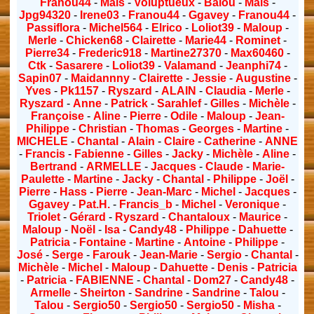
Franou44
-
Mais
-
Voluptueux
-
Balou
-
Mais
-
Jpg94320
-
Irene03
-
Franou44
-
Ggavey
-
Franou44
-
Passiflora
-
Michel564
-
Elrico
-
Loliot39
-
Maloup
-
Merle
-
Chicken68
-
Clairette
-
Marie44
-
Rominet
-
Pierre34
-
Frederic918
-
Martine27370
-
Max60460
-
Ctk
-
Sasarere
-
Loliot39
-
Valamand
-
Jeanphi74
-
Sapin07
-
Maidannny
-
Clairette
-
Jessie
-
Augustine
-
Yves
-
Pk1157
-
Ryszard
-
ALAIN
-
Claudia
-
Merle
-
Ryszard
-
Anne
-
Patrick
-
Sarahlef
-
Gilles
-
Michèle
-
Françoise
-
Aline
-
Pierre
-
Odile
-
Maloup
-
Jean-
Philippe
-
Christian
-
Thomas
-
Georges
-
Martine
-
MICHELE
-
Chantal
-
Alain
-
Claire
-
Catherine
-
ANNE
-
Francis
-
Fabienne
-
Gilles
-
Jacky
-
Michèle
-
Aline
-
Bertrand
-
ARMELLE
-
Jacques
-
Claude
-
Marie-
Paulette
-
Martine
-
Jacky
-
Chantal
-
Philippe
-
Joël
-
Pierre
-
Hass
-
Pierre
-
Jean-Marc
-
Michel
-
Jacques
-
Ggavey
-
Pat.H.
-
Francis_b
-
Michel
-
Veronique
-
Triolet
-
Gérard
-
Ryszard
-
Chantaloux
-
Maurice
-
Maloup
-
Noël
-
Isa
-
Candy48
-
Philippe
-
Dahuette
-
Patricia
-
Fontaine
-
Martine
-
Antoine
-
Philippe
-
José
-
Serge
-
Farouk
-
Jean-Marie
-
Sergio
-
Chantal
-
Michèle
-
Michel
-
Maloup
-
Dahuette
-
Denis
-
Patricia
-
Patricia
-
FABIENNE
-
Chantal
-
Dom27
-
Candy48
-
Armelle
-
Sheirton
-
Sandrine
-
Sandrine
-
Talou
-
Talou
-
Sergio50
-
Sergio50
-
Sergio50
-
Misha
-