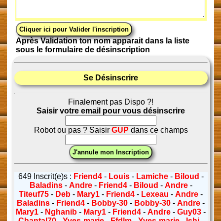
Après Validation ton nom apparait dans la liste
sous le formulaire de désinscription
Se Désinscrire
Finalement pas Dispo ?!
Saisir votre email pour vous désinscrire
Robot ou pas ? Saisir
GUP
dans ce champs
649 Inscrit(e)s :
Friend4
-
Louis
-
Lamiche
-
Biloud
-
Baladins
-
Andre
-
Friend4
-
Biloud
-
Andre
-
Titeuf75
-
Deb
-
Mary1
-
Friend4
-
Lexeau
-
Andre
-
Baladins
-
Friend4
-
Bobby-30
-
Bobby-30
-
Andre
-
Mary1
-
Nghanib
-
Mary1
-
Friend4
-
Andre
-
Guy03
-
Chantal70
-
Yves-marie
-
Ffdlm
-
Yves-marie
-
Ishi
-