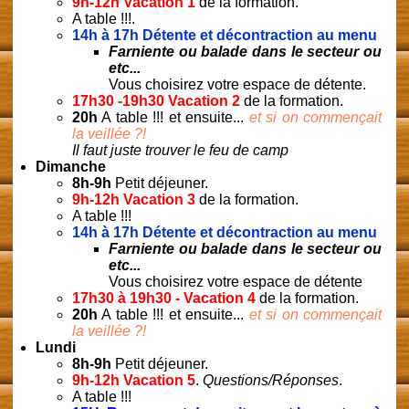
9h-12h Vacation 1
de la formation.
A table !!!.
14h à 17h
Détente et décontraction au menu
Farniente ou balade dans le secteur ou
etc...
Vous choisirez votre espace de détente.
17h30 -19h30 Vacation 2
de la formation.
20h
A table !!! et ensuite...
et si on commençait
la veillée ?!
Il faut juste trouver le feu de camp
Dimanche
8h-9h
Petit déjeuner.
9h-12h Vacation 3
de la formation.
A table !!!
14h à 17h
Détente et décontraction au menu
Farniente ou balade dans le secteur ou
etc...
Vous choisirez votre espace de détente
17h30 à 19h30 - Vacation 4
de la formation.
20h
A table !!! et ensuite...
et si on commençait
la veillée ?!
Lundi
8h-9h
Petit déjeuner.
9h-12h Vacation 5
.
Questions/Réponses
.
A table !!!