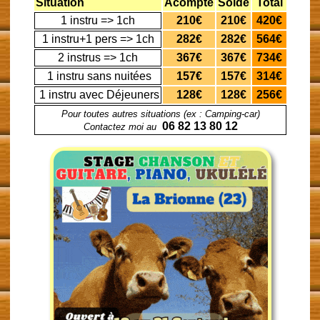
Situation
Acompte
Solde
Total
1 instru => 1ch
210€
210€
420€
1 instru+1 pers => 1ch
282€
282€
564€
2 instrus => 1ch
367€
367€
734€
1 instru sans nuitées
157€
157€
314€
1 instru avec Déjeuners
128€
128€
256€
Pour toutes autres situations (ex : Camping-car)
06 82 13 80 12
Contactez moi au