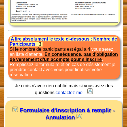
A lire absolument le texte ci-dessous : Nombre de
Participants
:
3
Si le nombre de participants est égal à 4
vous serez
en liste d'attente.
En conséquence, pas d'obligation
de versement d'un acompte pour s'inscrire
.
Remplissez le formulaire et en cas de désistement je
prendrai contact avec vous pour finaliser votre
réservation.
Je crois n'avoir rien oublié mais si vous avez des
questions
contactez-moi
-
Formulaire d'inscription à remplir -
Annulation