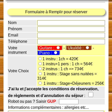
Formulaire à Remplir pour réserver
Nom
Prénom
Email
Téléphone
Votre
[ Guitare :
]
-
[ Ukulélé :
]
-
instrument
[ Piano :
]
1 instru : 1ch = 420€
1 instru+1 pers : 1 ch = 564€
2 instrus : 1 ch => 734€
Votre Choix
1 instru : Stage sans nuitées =
314€
1 instru : Stage+Déjeuners = 256€
J'ai lu et j'accepte les conditions de réservation,
de règlements et d'annulation du séjour
:
Robot ou pas ? Saisir
GUP
Informations complémentaires : allergies etc...