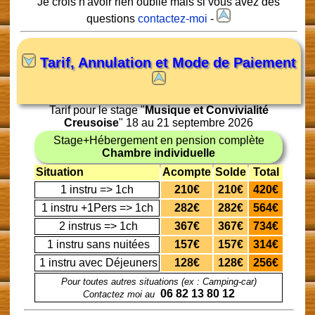
Je crois n'avoir rien oublié mais si vous avez des
questions
contactez-moi
-
Tarif, Annulation et Mode de Paiement
Tarif pour le stage "
Musique et Convivialité
Creusoise
" 18 au 21 septembre 2026
Stage+Hébergement en pension complète
Chambre individuelle
Situation
Acompte
Solde
Total
1 instru => 1ch
210€
210€
420€
1 instru +1Pers => 1ch
282€
282€
564€
2 instrus => 1ch
367€
367€
734€
1 instru sans nuitées
157€
157€
314€
1 instru avec Déjeuners
128€
128€
256€
Pour toutes autres situations (ex : Camping-car)
06 82 13 80 12
Contactez moi au