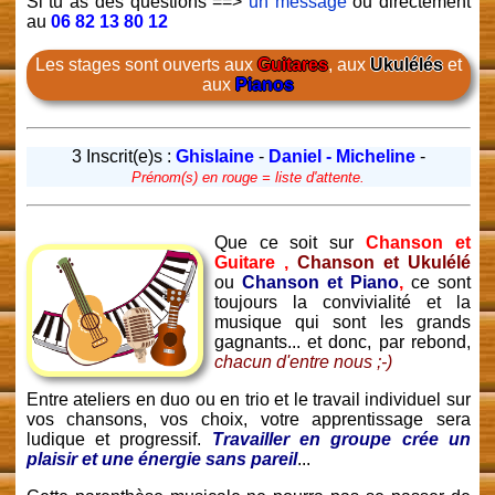
Si tu as des questions ==>
un message
ou directement
au
06 82 13 80 12
Les stages sont ouverts aux
Guitares
, aux
Ukulélés
et
aux
Pianos
3 Inscrit(e)s :
Ghislaine
-
Daniel - Micheline
-
Prénom(s) en rouge = liste d'attente.
Que ce soit sur
Chanson et
Guitare ,
Chanson et Ukulélé
ou
Chanson et Piano
,
ce sont
toujours la convivialité et la
musique qui sont les grands
gagnants... et donc, par rebond,
chacun d'entre nous ;-)
Entre ateliers en duo ou en trio et le travail individuel sur
vos chansons, vos choix, votre apprentissage sera
ludique et progressif.
Travailler en groupe crée un
plaisir et une énergie sans pareil
...