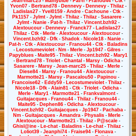
Jean-marc25
-
Mamyblue
-
Pat-h
-
Franou44
-
Ctk
-
Yvon07
-
Bertrand78
-
Dennevy
-
Dennevy
-
Thilaz
-
Ladislas27
-
Yvel0159
-
Andre
-
Cachoune
-
Ctk
-
Pk1157
-
Jylmt
-
Jylmt
-
Thilaz
-
Thilaz
-
Sasarere
-
Jylmt
-
Nanie
-
Pat-h
-
Thilaz
-
Vincent.bzh92
-
Alextoucour
-
Dennevy
-
Franck77
-
Ladislas27
-
Thilaz
-
Ctk
-
Merle
-
Alextoucour
-
Alextoucour
-
Vincent.bzh92
-
Dfk
-
Shadok
-
Nicole18
-
Nanie
-
Pat-h
-
Ctk
-
Alextoucour
-
Franou44
-
Ctk
-
Baladins
-
Lecostumeviolet
-
Nm
-
Merle
-
Jp1947
-
Gilres
-
Papyblues
-
Maite95
-
Thilaz
-
Vincent.bzh92
-
Mary1
-
Bertrand78
-
Triolet
-
Chantal
-
Marsy
-
Odicha
-
Sasarere
-
Marsy
-
Jean-marc25
-
Thilaz
-
Merle
-
Diese84
-
Marsy
-
Franou44
-
Alextoucour
-
Marmotte21
-
Marsy
-
Pascalou50
-
Papinou
-
Francoise62
-
Eddy59
-
Lecostumeviolet
-
Thilaz
-
Nicole18
-
Dfk
-
Alain81
-
Ctk
-
Triolet
-
Odicha
-
Merle
-
Mary1
-
Marmotte21
-
Frankvalmont
-
Guitajacques
-
Franou44
-
Thilaz
-
Franou44
-
Maite95
-
Dephen86
-
Odicha
-
Alextoucour
-
Vincent.bzh92
-
Guitajacques
-
Jp1947
-
Pachaba
-
Nm
-
Guitajacques
-
Amandra
-
Physalis
-
Merle
-
Alextoucour
-
Marmotte21
-
Thilaz
-
P@scale
-
Ghisl@ine
-
Le-chat
-
Baladins
-
Le-chat
-
Thilaz
-
Loliot39
-
Jeanphi74
-
Fraise94
-
Flonava
-