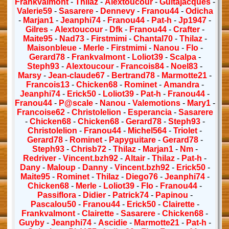
Frankvalmont
-
Thilaz
-
Alextoucour
-
Guitajacques
-
Valerie59
-
Sasarere
-
Dennevy
-
Franou44
-
Odicha
-
Marjan1
-
Jeanphi74
-
Franou44
-
Pat-h
-
Jp1947
-
Gilres
-
Alextoucour
-
Dfk
-
Franou44
-
Crafter
-
Maite95
-
Nad73
-
Firstmimi
-
Chantal70
-
Thilaz
-
Maisonbleue
-
Merle
-
Firstmimi
-
Nanou
-
Flo
-
Gerard78
-
Frankvalmont
-
Loliot39
-
Scalpa
-
Steph93
-
Alextoucour
-
Francois84
-
Noel83
-
Marsy
-
Jean-claude67
-
Bertrand78
-
Marmotte21
-
Francois13
-
Chicken68
-
Rominet
-
Amandra
-
Jeanphi74
-
Erick50
-
Loliot39
-
Pat-h
-
Franou44
-
Franou44
-
P@scale
-
Nanou
-
Valemotions
-
Mary1
-
Francoise62
-
Christolelion
-
Esperancia
-
Sasarere
-
Chicken68
-
Chicken68
-
Gerard78
-
Steph93
-
Christolelion
-
Franou44
-
Michel564
-
Triolet
-
Gerard78
-
Rominet
-
Papyguitare
-
Gerard78
-
Steph93
-
Chrisb72
-
Thilaz
-
Marjan1
-
Nm
-
Redriver
-
Vincent.bzh92
-
Altair
-
Thilaz
-
Pat-h
-
Dany
-
Maloup
-
Danny
-
Vincent.bzh92
-
Erick50
-
Maite95
-
Rominet
-
Thilaz
-
Diego76
-
Jeanphi74
-
Chicken68
-
Merle
-
Loliot39
-
Flo
-
Franou44
-
Passiflora
-
Didier
-
Patrick74
-
Papinou
-
Pascalou50
-
Franou44
-
Erick50
-
Clairette
-
Frankvalmont
-
Clairette
-
Sasarere
-
Chicken68
-
Guyby
-
Jeanphi74
-
Ascidie
-
Marmotte21
-
Pat-h
-