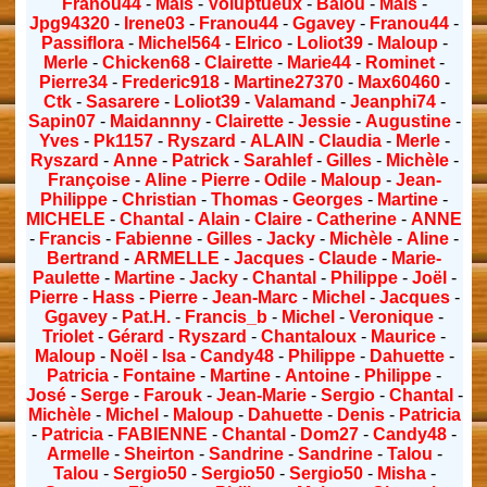
Franou44
-
Mais
-
Voluptueux
-
Balou
-
Mais
-
Jpg94320
-
Irene03
-
Franou44
-
Ggavey
-
Franou44
-
Passiflora
-
Michel564
-
Elrico
-
Loliot39
-
Maloup
-
Merle
-
Chicken68
-
Clairette
-
Marie44
-
Rominet
-
Pierre34
-
Frederic918
-
Martine27370
-
Max60460
-
Ctk
-
Sasarere
-
Loliot39
-
Valamand
-
Jeanphi74
-
Sapin07
-
Maidannny
-
Clairette
-
Jessie
-
Augustine
-
Yves
-
Pk1157
-
Ryszard
-
ALAIN
-
Claudia
-
Merle
-
Ryszard
-
Anne
-
Patrick
-
Sarahlef
-
Gilles
-
Michèle
-
Françoise
-
Aline
-
Pierre
-
Odile
-
Maloup
-
Jean-
Philippe
-
Christian
-
Thomas
-
Georges
-
Martine
-
MICHELE
-
Chantal
-
Alain
-
Claire
-
Catherine
-
ANNE
-
Francis
-
Fabienne
-
Gilles
-
Jacky
-
Michèle
-
Aline
-
Bertrand
-
ARMELLE
-
Jacques
-
Claude
-
Marie-
Paulette
-
Martine
-
Jacky
-
Chantal
-
Philippe
-
Joël
-
Pierre
-
Hass
-
Pierre
-
Jean-Marc
-
Michel
-
Jacques
-
Ggavey
-
Pat.H.
-
Francis_b
-
Michel
-
Veronique
-
Triolet
-
Gérard
-
Ryszard
-
Chantaloux
-
Maurice
-
Maloup
-
Noël
-
Isa
-
Candy48
-
Philippe
-
Dahuette
-
Patricia
-
Fontaine
-
Martine
-
Antoine
-
Philippe
-
José
-
Serge
-
Farouk
-
Jean-Marie
-
Sergio
-
Chantal
-
Michèle
-
Michel
-
Maloup
-
Dahuette
-
Denis
-
Patricia
-
Patricia
-
FABIENNE
-
Chantal
-
Dom27
-
Candy48
-
Armelle
-
Sheirton
-
Sandrine
-
Sandrine
-
Talou
-
Talou
-
Sergio50
-
Sergio50
-
Sergio50
-
Misha
-