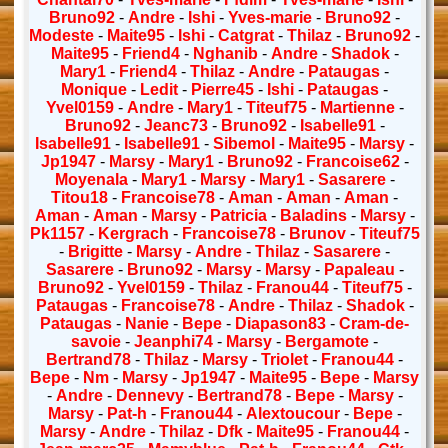
Bruno92
-
Andre
-
Ishi
-
Yves-marie
-
Bruno92
-
Modeste
-
Maite95
-
Ishi
-
Catgrat
-
Thilaz
-
Bruno92
-
Maite95
-
Friend4
-
Nghanib
-
Andre
-
Shadok
-
Mary1
-
Friend4
-
Thilaz
-
Andre
-
Pataugas
-
Monique
-
Ledit
-
Pierre45
-
Ishi
-
Pataugas
-
Yvel0159
-
Andre
-
Mary1
-
Titeuf75
-
Martienne
-
Bruno92
-
Jeanc73
-
Bruno92
-
Isabelle91
-
Isabelle91
-
Isabelle91
-
Sibemol
-
Maite95
-
Marsy
-
Jp1947
-
Marsy
-
Mary1
-
Bruno92
-
Francoise62
-
Moyenala
-
Mary1
-
Marsy
-
Mary1
-
Sasarere
-
Titou18
-
Francoise78
-
Aman
-
Aman
-
Aman
-
Aman
-
Aman
-
Marsy
-
Patricia
-
Baladins
-
Marsy
-
Pk1157
-
Kergrach
-
Francoise78
-
Brunov
-
Titeuf75
-
Brigitte
-
Marsy
-
Andre
-
Thilaz
-
Sasarere
-
Sasarere
-
Bruno92
-
Marsy
-
Marsy
-
Papaleau
-
Bruno92
-
Yvel0159
-
Thilaz
-
Franou44
-
Titeuf75
-
Pataugas
-
Francoise78
-
Andre
-
Thilaz
-
Shadok
-
Pataugas
-
Nanie
-
Bepe
-
Diapason83
-
Cram-de-
savoie
-
Jeanphi74
-
Marsy
-
Bergamote
-
Bertrand78
-
Thilaz
-
Marsy
-
Triolet
-
Franou44
-
Bepe
-
Nm
-
Marsy
-
Jp1947
-
Maite95
-
Bepe
-
Marsy
-
Andre
-
Dennevy
-
Bertrand78
-
Bepe
-
Marsy
-
Marsy
-
Pat-h
-
Franou44
-
Alextoucour
-
Bepe
-
Marsy
-
Andre
-
Thilaz
-
Dfk
-
Maite95
-
Franou44
-