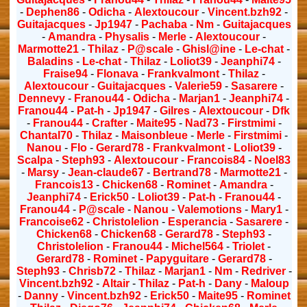
-
Dephen86
-
Odicha
-
Alextoucour
-
Vincent.bzh92
-
Guitajacques
-
Jp1947
-
Pachaba
-
Nm
-
Guitajacques
-
Amandra
-
Physalis
-
Merle
-
Alextoucour
-
Marmotte21
-
Thilaz
-
P@scale
-
Ghisl@ine
-
Le-chat
-
Baladins
-
Le-chat
-
Thilaz
-
Loliot39
-
Jeanphi74
-
Fraise94
-
Flonava
-
Frankvalmont
-
Thilaz
-
Alextoucour
-
Guitajacques
-
Valerie59
-
Sasarere
-
Dennevy
-
Franou44
-
Odicha
-
Marjan1
-
Jeanphi74
-
Franou44
-
Pat-h
-
Jp1947
-
Gilres
-
Alextoucour
-
Dfk
-
Franou44
-
Crafter
-
Maite95
-
Nad73
-
Firstmimi
-
Chantal70
-
Thilaz
-
Maisonbleue
-
Merle
-
Firstmimi
-
Nanou
-
Flo
-
Gerard78
-
Frankvalmont
-
Loliot39
-
Scalpa
-
Steph93
-
Alextoucour
-
Francois84
-
Noel83
-
Marsy
-
Jean-claude67
-
Bertrand78
-
Marmotte21
-
Francois13
-
Chicken68
-
Rominet
-
Amandra
-
Jeanphi74
-
Erick50
-
Loliot39
-
Pat-h
-
Franou44
-
Franou44
-
P@scale
-
Nanou
-
Valemotions
-
Mary1
-
Francoise62
-
Christolelion
-
Esperancia
-
Sasarere
-
Chicken68
-
Chicken68
-
Gerard78
-
Steph93
-
Christolelion
-
Franou44
-
Michel564
-
Triolet
-
Gerard78
-
Rominet
-
Papyguitare
-
Gerard78
-
Steph93
-
Chrisb72
-
Thilaz
-
Marjan1
-
Nm
-
Redriver
-
Vincent.bzh92
-
Altair
-
Thilaz
-
Pat-h
-
Dany
-
Maloup
-
Danny
-
Vincent.bzh92
-
Erick50
-
Maite95
-
Rominet