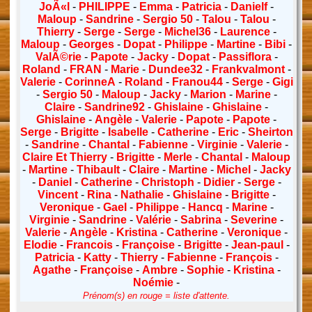
JoÃ«l
-
PHILIPPE
-
Emma
-
Patricia
-
Danielf
-
Maloup
-
Sandrine
-
Sergio 50
-
Talou
-
Talou
-
Thierry
-
Serge
-
Serge
-
Michel36
-
Laurence
-
Maloup
-
Georges
-
Dopat
-
Philippe
-
Martine
-
Bibi
-
ValÃ©rie
-
Papote
-
Jacky
-
Dopat
-
Passiflora
-
Roland
-
FRAN
-
Marie
-
Dundee32
-
Frankvalmont
-
Valerie
-
CorinneA
-
Roland
-
Franou44
-
Serge
-
Gigi
-
Sergio 50
-
Maloup
-
Jacky
-
Marion
-
Marine
-
Claire
-
Sandrine92
-
Ghislaine
-
Ghislaine
-
Ghislaine
-
Angèle
-
Valerie
-
Papote
-
Papote
-
Serge
-
Brigitte
-
Isabelle
-
Catherine
-
Eric
-
Sheirton
-
Sandrine
-
Chantal
-
Fabienne
-
Virginie
-
Valerie
-
Claire Et Thierry
-
Brigitte
-
Merle
-
Chantal
-
Maloup
-
Martine
-
Thibault
-
Claire
-
Martine
-
Michel
-
Jacky
-
Daniel
-
Catherine
-
Christoph
-
Didier
-
Serge
-
Vincent
-
Rina
-
Nathalie
-
Ghislaine
-
Brigitte
-
Veronique
-
Gael
-
Philippe
-
Hancq
-
Marine
-
Virginie
-
Sandrine
-
Valérie
-
Sabrina
-
Severine
-
Valerie
-
Angèle
-
Kristina
-
Catherine
-
Veronique
-
Elodie
-
Francois
-
Françoise
-
Brigitte
-
Jean-paul
-
Patricia
-
Katty
-
Thierry
-
Fabienne
-
François
-
Agathe
-
Françoise
-
Ambre
-
Sophie
-
Kristina
-
Noémie
-
Prénom(s) en rouge = liste d'attente.