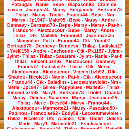
Pataugas
-
Nanie
-
Bepe
-
Diapason83
-
Cram-de-
savoie
-
Jeanphi74
-
Marsy
-
Bergamote
-
Bertrand78
-
Thilaz
-
Marsy
-
Triolet
-
Franou44
-
Bepe
-
Nm
-
Marsy
-
Jp1947
-
Maite95
-
Bepe
-
Marsy
-
Andre
-
Dennevy
-
Bertrand78
-
Bepe
-
Marsy
-
Marsy
-
Pat-h
-
Franou44
-
Alextoucour
-
Bepe
-
Marsy
-
Andre
-
Thilaz
-
Dfk
-
Maite95
-
Franou44
-
Jean-marc25
-
Mamyblue
-
Pat-h
-
Franou44
-
Ctk
-
Yvon07
-
Bertrand78
-
Dennevy
-
Dennevy
-
Thilaz
-
Ladislas27
-
Yvel0159
-
Andre
-
Cachoune
-
Ctk
-
Pk1157
-
Jylmt
-
Jylmt
-
Thilaz
-
Thilaz
-
Sasarere
-
Jylmt
-
Nanie
-
Pat-h
-
Thilaz
-
Vincent.bzh92
-
Alextoucour
-
Dennevy
-
Franck77
-
Ladislas27
-
Thilaz
-
Ctk
-
Merle
-
Alextoucour
-
Alextoucour
-
Vincent.bzh92
-
Dfk
-
Shadok
-
Nicole18
-
Nanie
-
Pat-h
-
Ctk
-
Alextoucour
-
Franou44
-
Ctk
-
Baladins
-
Lecostumeviolet
-
Nm
-
Merle
-
Jp1947
-
Gilres
-
Papyblues
-
Maite95
-
Thilaz
-
Vincent.bzh92
-
Mary1
-
Bertrand78
-
Triolet
-
Chantal
-
Marsy
-
Odicha
-
Sasarere
-
Marsy
-
Jean-marc25
-
Thilaz
-
Merle
-
Diese84
-
Marsy
-
Franou44
-
Alextoucour
-
Marmotte21
-
Marsy
-
Pascalou50
-
Papinou
-
Francoise62
-
Eddy59
-
Lecostumeviolet
-
Thilaz
-
Nicole18
-
Dfk
-
Alain81
-
Ctk
-
Triolet
-
Odicha
-
Merle
-
Mary1
-
Marmotte21
-
Frankvalmont
-
Guitajacques
-
Franou44
-
Thilaz
-
Franou44
-
Maite95