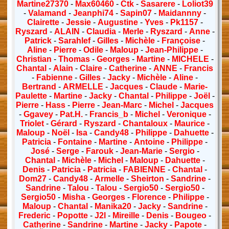
Martine27370
-
Max60460
-
Ctk
-
Sasarere
-
Loliot39
-
Valamand
-
Jeanphi74
-
Sapin07
-
Maidannny
-
Clairette
-
Jessie
-
Augustine
-
Yves
-
Pk1157
-
Ryszard
-
ALAIN
-
Claudia
-
Merle
-
Ryszard
-
Anne
-
Patrick
-
Sarahlef
-
Gilles
-
Michèle
-
Françoise
-
Aline
-
Pierre
-
Odile
-
Maloup
-
Jean-Philippe
-
Christian
-
Thomas
-
Georges
-
Martine
-
MICHELE
-
Chantal
-
Alain
-
Claire
-
Catherine
-
ANNE
-
Francis
-
Fabienne
-
Gilles
-
Jacky
-
Michèle
-
Aline
-
Bertrand
-
ARMELLE
-
Jacques
-
Claude
-
Marie-
Paulette
-
Martine
-
Jacky
-
Chantal
-
Philippe
-
Joël
-
Pierre
-
Hass
-
Pierre
-
Jean-Marc
-
Michel
-
Jacques
-
Ggavey
-
Pat.H.
-
Francis_b
-
Michel
-
Veronique
-
Triolet
-
Gérard
-
Ryszard
-
Chantaloux
-
Maurice
-
Maloup
-
Noël
-
Isa
-
Candy48
-
Philippe
-
Dahuette
-
Patricia
-
Fontaine
-
Martine
-
Antoine
-
Philippe
-
José
-
Serge
-
Farouk
-
Jean-Marie
-
Sergio
-
Chantal
-
Michèle
-
Michel
-
Maloup
-
Dahuette
-
Denis
-
Patricia
-
Patricia
-
FABIENNE
-
Chantal
-
Dom27
-
Candy48
-
Armelle
-
Sheirton
-
Sandrine
-
Sandrine
-
Talou
-
Talou
-
Sergio50
-
Sergio50
-
Sergio50
-
Misha
-
Georges
-
Florence
-
Philippe
-
Maloup
-
Chantal
-
Manika20
-
Jacky
-
Sandrine
-
Frederic
-
Popotte
-
J2l
-
Mireille
-
Denis
-
Bougeo
-
Catherine
-
Sandrine
-
Martine
-
Jacky
-
Papote
-