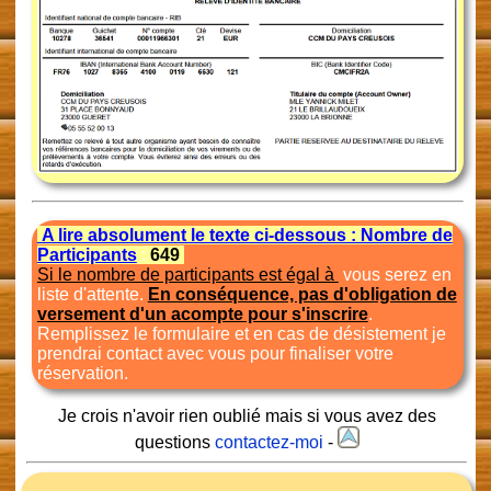
A lire absolument le texte ci-dessous : Nombre de
Participants
:
649
Si le nombre de participants est égal à
vous serez en
liste d'attente.
En conséquence, pas d'obligation de
versement d'un acompte pour s'inscrire
.
Remplissez le formulaire et en cas de désistement je
prendrai contact avec vous pour finaliser votre
réservation.
Je crois n'avoir rien oublié mais si vous avez des
questions
contactez-moi
-