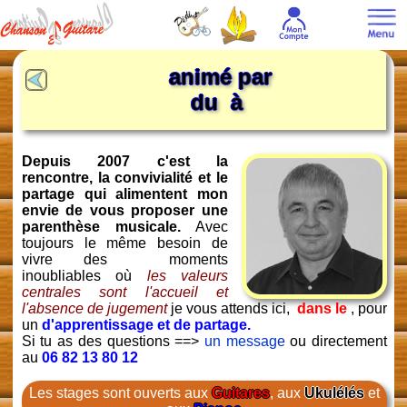
animé par
du à
Depuis 2007 c'est la
rencontre, la convivialité et le
partage qui alimentent mon
envie de vous proposer une
parenthèse musicale.
Avec
toujours le même besoin de
vivre des moments
inoubliables où
les valeurs
centrales sont l'accueil et
l'absence de jugement
je vous attends ici,
dans le
, pour
un
d'apprentissage et de partage.
Si tu as des questions ==>
un message
ou directement
au
06 82 13 80 12
Les stages sont ouverts aux
Guitares
, aux
Ukulélés
et