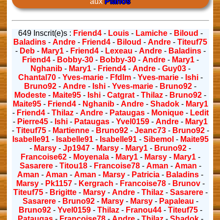
aux
Pianos
649 Inscrit(e)s :
Friend4
-
Louis
-
Lamiche
-
Biloud
-
Baladins
-
Andre
-
Friend4
-
Biloud
-
Andre
-
Titeuf75
-
Deb
-
Mary1
-
Friend4
-
Lexeau
-
Andre
-
Baladins
-
Friend4
-
Bobby-30
-
Bobby-30
-
Andre
-
Mary1
-
Nghanib
-
Mary1
-
Friend4
-
Andre
-
Guy03
-
Chantal70
-
Yves-marie
-
Ffdlm
-
Yves-marie
-
Ishi
-
Bruno92
-
Andre
-
Ishi
-
Yves-marie
-
Bruno92
-
Modeste
-
Maite95
-
Ishi
-
Catgrat
-
Thilaz
-
Bruno92
-
Maite95
-
Friend4
-
Nghanib
-
Andre
-
Shadok
-
Mary1
-
Friend4
-
Thilaz
-
Andre
-
Pataugas
-
Monique
-
Ledit
-
Pierre45
-
Ishi
-
Pataugas
-
Yvel0159
-
Andre
-
Mary1
-
Titeuf75
-
Martienne
-
Bruno92
-
Jeanc73
-
Bruno92
-
Isabelle91
-
Isabelle91
-
Isabelle91
-
Sibemol
-
Maite95
-
Marsy
-
Jp1947
-
Marsy
-
Mary1
-
Bruno92
-
Francoise62
-
Moyenala
-
Mary1
-
Marsy
-
Mary1
-
Sasarere
-
Titou18
-
Francoise78
-
Aman
-
Aman
-
Aman
-
Aman
-
Aman
-
Marsy
-
Patricia
-
Baladins
-
Marsy
-
Pk1157
-
Kergrach
-
Francoise78
-
Brunov
-
Titeuf75
-
Brigitte
-
Marsy
-
Andre
-
Thilaz
-
Sasarere
-
Sasarere
-
Bruno92
-
Marsy
-
Marsy
-
Papaleau
-
Bruno92
-
Yvel0159
-
Thilaz
-
Franou44
-
Titeuf75
-
Pataugas
-
Francoise78
-
Andre
-
Thilaz
-
Shadok
-