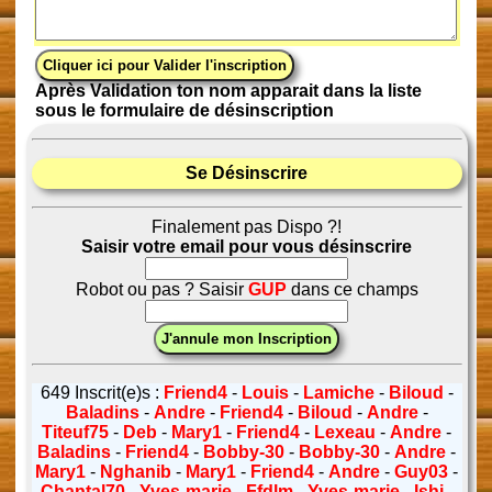
Après Validation ton nom apparait dans la liste
sous le formulaire de désinscription
Se Désinscrire
Finalement pas Dispo ?!
Saisir votre email pour vous désinscrire
Robot ou pas ? Saisir
GUP
dans ce champs
649 Inscrit(e)s :
Friend4
-
Louis
-
Lamiche
-
Biloud
-
Baladins
-
Andre
-
Friend4
-
Biloud
-
Andre
-
Titeuf75
-
Deb
-
Mary1
-
Friend4
-
Lexeau
-
Andre
-
Baladins
-
Friend4
-
Bobby-30
-
Bobby-30
-
Andre
-
Mary1
-
Nghanib
-
Mary1
-
Friend4
-
Andre
-
Guy03
-
Chantal70
-
Yves-marie
-
Ffdlm
-
Yves-marie
-
Ishi
-