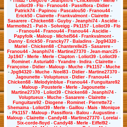
-
Thilaz
-
Diego76
-
Jeanphi74
-
Chicken68
-
Merle
-
Loliot39
-
Flo
-
Franou44
-
Passiflora
-
Didier
-
Patrick74
-
Papinou
-
Pascalou50
-
Franou44
-
Erick50
-
Clairette
-
Frankvalmont
-
Clairette
-
Sasarere
-
Chicken68
-
Guyby
-
Jeanphi74
-
Ascidie
-
Marmotte21
-
Pat-h
-
Solveigg
-
Pk1157
-
Loliot39
-
Flo
-
Franou44
-
Franou44
-
Franou44
-
Ascidie
-
Papyfolk
-
Maloup
-
Michel564
-
Frankvalmont
-
Danny
-
Erick50
-
Francky77
-
Baladins
-
Jpg94320
-
Mariel
-
Chicken68
-
Chanterelle25
-
Sasarere
-
Franou44
-
Jeanphi74
-
Martine27370
-
Jean-marc25
-
Jp1947
-
Merle
-
Merle
-
Clapton
-
Loliot39
-
Loliot39
-
Rominet
-
Asturia60
-
Yvandre
-
Indira
-
Clairette
-
Françoise
-
Didier
-
Maloup
-
Muche
-
Pk1157
-
Muche
-
Jpg94320
-
Muche
-
Noel83
-
Didier
-
Martine27370
-
Jagounette
-
Voluptueux
-
Didier
-
Franou44
-
Chicken68
-
Melodyinblue
-
Franou44
-
Funguitare92
-
Maloup
-
Pousterle
-
Merle
-
Jagounette
-
Martine27370
-
Loliot39
-
Chicken68
-
Jeanphi74
-
Voluptueux
-
Muche
-
Sasarere
-
Clairette
-
Funguitare92
-
Diogene
-
Rominet
-
Pierrette72
-
Shemaina
-
Loliot39
-
Merle
-
Gaillou
-
Mais
-
Monique
-
Pk1157
-
Maloup
-
Passiflora
-
Balou
-
Augustine
-
Maloup
-
Clairette
-
Candy48
-
Martine27370
-
Lorelai
-
Six-corde-floyd
-
Candy48
-
Merle
-
Eiffel92
-