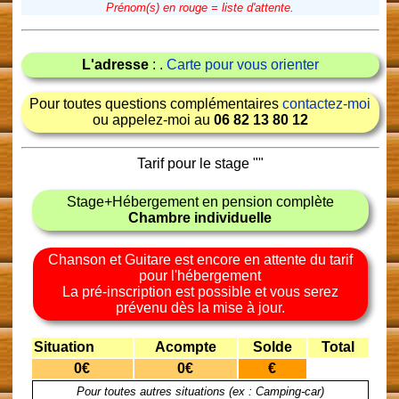
Prénom(s) en rouge = liste d'attente.
L'adresse
: .
Carte pour vous orienter
Pour toutes questions complémentaires
contactez-moi
ou appelez-moi au
06 82 13 80 12
Tarif pour le stage "
"
Stage+Hébergement en pension complète
Chambre individuelle
Chanson et Guitare est encore en attente du tarif
pour l'hébergement
La pré-inscription est possible et vous serez
prévenu dès la mise à jour.
Situation
Acompte
Solde
Total
0€
0€
€
Pour toutes autres situations (ex : Camping-car)