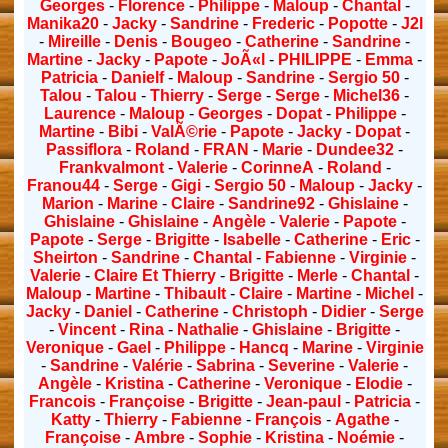
Georges
-
Florence
-
Philippe
-
Maloup
-
Chantal
-
Manika20
-
Jacky
-
Sandrine
-
Frederic
-
Popotte
-
J2l
-
Mireille
-
Denis
-
Bougeo
-
Catherine
-
Sandrine
-
Martine
-
Jacky
-
Papote
-
JoÃ«l
-
PHILIPPE
-
Emma
-
Patricia
-
Danielf
-
Maloup
-
Sandrine
-
Sergio 50
-
Talou
-
Talou
-
Thierry
-
Serge
-
Serge
-
Michel36
-
Laurence
-
Maloup
-
Georges
-
Dopat
-
Philippe
-
Martine
-
Bibi
-
ValÃ©rie
-
Papote
-
Jacky
-
Dopat
-
Passiflora
-
Roland
-
FRAN
-
Marie
-
Dundee32
-
Frankvalmont
-
Valerie
-
CorinneA
-
Roland
-
Franou44
-
Serge
-
Gigi
-
Sergio 50
-
Maloup
-
Jacky
-
Marion
-
Marine
-
Claire
-
Sandrine92
-
Ghislaine
-
Ghislaine
-
Ghislaine
-
Angèle
-
Valerie
-
Papote
-
Papote
-
Serge
-
Brigitte
-
Isabelle
-
Catherine
-
Eric
-
Sheirton
-
Sandrine
-
Chantal
-
Fabienne
-
Virginie
-
Valerie
-
Claire Et Thierry
-
Brigitte
-
Merle
-
Chantal
-
Maloup
-
Martine
-
Thibault
-
Claire
-
Martine
-
Michel
-
Jacky
-
Daniel
-
Catherine
-
Christoph
-
Didier
-
Serge
-
Vincent
-
Rina
-
Nathalie
-
Ghislaine
-
Brigitte
-
Veronique
-
Gael
-
Philippe
-
Hancq
-
Marine
-
Virginie
-
Sandrine
-
Valérie
-
Sabrina
-
Severine
-
Valerie
-
Angèle
-
Kristina
-
Catherine
-
Veronique
-
Elodie
-
Francois
-
Françoise
-
Brigitte
-
Jean-paul
-
Patricia
-
Katty
-
Thierry
-
Fabienne
-
François
-
Agathe
-
Françoise
-
Ambre
-
Sophie
-
Kristina
-
Noémie
-