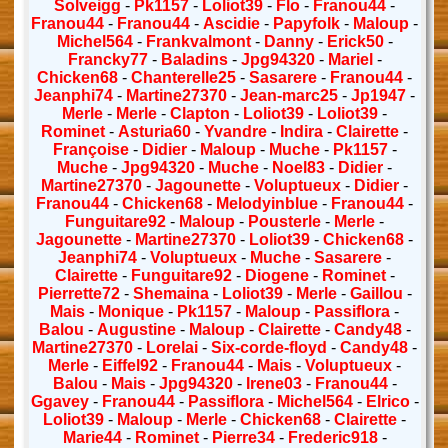
Solveigg
-
Pk1157
-
Loliot39
-
Flo
-
Franou44
-
Franou44
-
Franou44
-
Ascidie
-
Papyfolk
-
Maloup
-
Michel564
-
Frankvalmont
-
Danny
-
Erick50
-
Francky77
-
Baladins
-
Jpg94320
-
Mariel
-
Chicken68
-
Chanterelle25
-
Sasarere
-
Franou44
-
Jeanphi74
-
Martine27370
-
Jean-marc25
-
Jp1947
-
Merle
-
Merle
-
Clapton
-
Loliot39
-
Loliot39
-
Rominet
-
Asturia60
-
Yvandre
-
Indira
-
Clairette
-
Françoise
-
Didier
-
Maloup
-
Muche
-
Pk1157
-
Muche
-
Jpg94320
-
Muche
-
Noel83
-
Didier
-
Martine27370
-
Jagounette
-
Voluptueux
-
Didier
-
Franou44
-
Chicken68
-
Melodyinblue
-
Franou44
-
Funguitare92
-
Maloup
-
Pousterle
-
Merle
-
Jagounette
-
Martine27370
-
Loliot39
-
Chicken68
-
Jeanphi74
-
Voluptueux
-
Muche
-
Sasarere
-
Clairette
-
Funguitare92
-
Diogene
-
Rominet
-
Pierrette72
-
Shemaina
-
Loliot39
-
Merle
-
Gaillou
-
Mais
-
Monique
-
Pk1157
-
Maloup
-
Passiflora
-
Balou
-
Augustine
-
Maloup
-
Clairette
-
Candy48
-
Martine27370
-
Lorelai
-
Six-corde-floyd
-
Candy48
-
Merle
-
Eiffel92
-
Franou44
-
Mais
-
Voluptueux
-
Balou
-
Mais
-
Jpg94320
-
Irene03
-
Franou44
-
Ggavey
-
Franou44
-
Passiflora
-
Michel564
-
Elrico
-
Loliot39
-
Maloup
-
Merle
-
Chicken68
-
Clairette
-
Marie44
-
Rominet
-
Pierre34
-
Frederic918
-