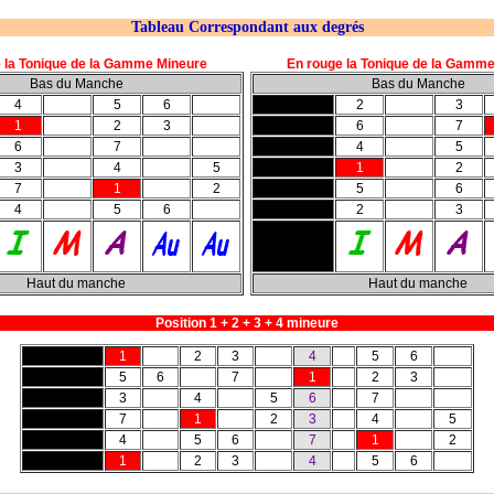
Tableau Correspondant aux degrés
 la Tonique de la Gamme Mineure
En rouge la Tonique de la Gamm
Bas du Manche
Bas du Manche
4
5
6
2
3
1
2
3
6
7
6
7
4
5
3
4
5
1
2
7
1
2
5
6
4
5
6
2
3
Haut du manche
Haut du manche
Position 1 + 2 + 3 + 4 mineure
1
2
3
4
5
6
5
6
7
1
2
3
3
4
5
6
7
7
1
2
3
4
5
4
5
6
7
1
2
1
2
3
4
5
6