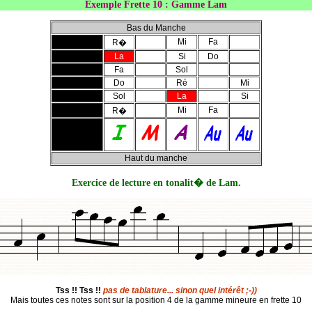
Exemple Frette 10 : Gamme Lam
Bas du Manche
Mi
Fa
R�
La
Si
Do
Fa
Sol
Do
Ré
Mi
Sol
La
Si
Mi
Fa
R�
Haut du manche
Exercice de lecture en tonalit� de Lam.
Tss !! Tss !!
pas de tablature... sinon quel intérêt ;-))
Mais toutes ces notes sont sur la position 4 de la gamme mineure en frette 10