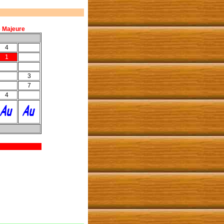
e Majeure
4
1
3
7
4