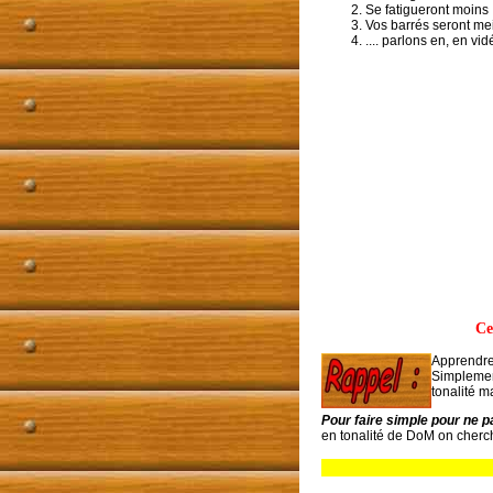
Se fatigueront moins
Vos barrés seront mei
.... parlons en, en vidé
Ce
Apprendre
Simplemen
tonalité m
Pour faire simple pour ne p
en tonalité de DoM on cherch