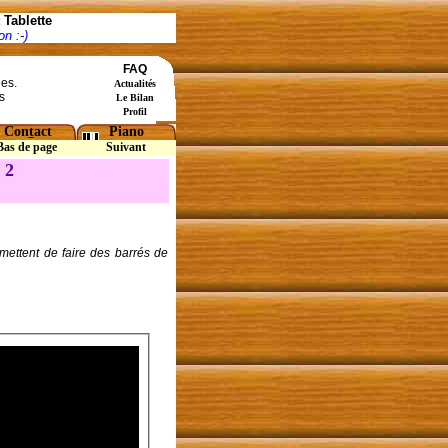
Tablette
n :-)
FAQ
ées.
Actualités
s
Le Bilan
Profil
Con
t
act
Piano
Bas de page
Suivant
 2
mettent de faire des barrés de