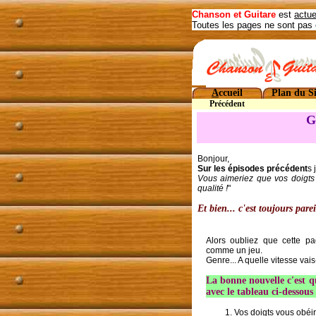
Chanson et Guitare
est
actue
Toutes les pages ne sont pas 
A
ccueil
Plan du Si
Précédent
G
Bonjour,
Sur les épisodes précédent
s 
Vous aimeriez que vos doigts 
qualité !
"
Et bien... c'est toujours parei
Alors oubliez que cette pa
comme un jeu.
Genre... A quelle vitesse vais
La bonne nouvelle c'est q
avec le tableau ci-dessous
Vos doigts vous obéi