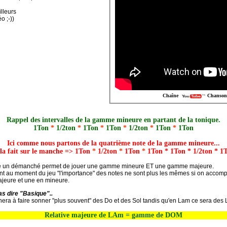
lleurs
o ;-))
Chaîne
Rappel des intervalles de la gamme mineure en partant de la tonique.
1Ton
*
1/2ton
*
1Ton
*
1Ton
*
1/2ton
*
1Ton
*
1Ton
Ici comme nous partons de la quatrième note de la gamme mineure...
la fait sur le manche => 1Ton
*
1/2ton
*
1Ton
*
1Ton * 1Ton * 1/2ton * 1
 un démanché permet de jouer une gamme mineure ET une gamme majeure.
t au moment du jeu "l'importance" des notes ne sont plus les mêmes si on acco
ajeure et une en mineure.
as dire "Basique"..
era à faire sonner "plus souvent" des Do et des Sol tandis qu'en Lam ce sera des L
Relative majeure de LAm = gamme de DOM