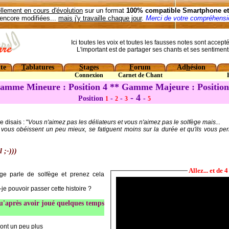
llement en cours d'évolution
sur un format
100% compatible Smartphone et 
encore modifiées...
mais j'y travaille chaque jour
.
Merci de votre compréhensio
Ici toutes les voix et toutes les fausses notes sont accept
L'important est de partager ses chants et ses sentiment
te
T
ablatures
S
tages
F
orum
Ad
h
ésion
Connexion
Carnet de Chant
amme Mineure : Position 4 ** Gamme Majeure : Position
- 4
Position
-
-
-
1
2
3
5
je disais : "
Vous n'aimez pas les déliateurs et vous n'aimez pas le solfège mais...
vous obéissent un peu mieux, se fatiguent moins sur la durée et qu'ils vous per
l ;-)))
Allez... et de 4
ge parle de solfège et prenez cela
-je pouvoir passer cette histoire ?
u'après avoir joué quelques temps
ront un peu plus