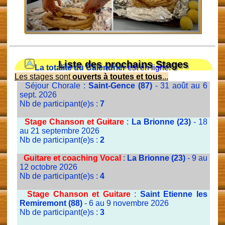
Liste des prochains Stages
La totalité du Calendrier
est en ligne.
Les stages sont
ouverts à toutes et tous
...
Séjour Chorale :
Saint-Gence (87)
- 31 août au 6
sept. 2026
Nb de participant(e)s :
7
Stage Chanson et Guitare
:
La Brionne (23)
- 18
au 21 septembre 2026
Nb de participant(e)s :
2
Guitare et coaching Vocal
:
La Brionne (23)
- 9 au
12 octobre 2026
Nb de participant(e)s :
4
Stage Chanson et Guitare
:
Saint Etienne les
Remiremont (88)
- 6 au 9 novembre 2026
Nb de participant(e)s :
3