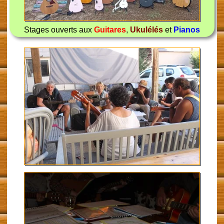
Stages ouverts aux
Guitares
,
Ukulélés
et
Pianos