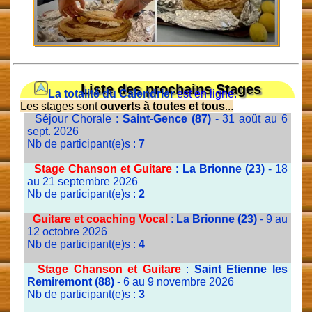
Liste des prochains Stages
La totalité du Calendrier
est en ligne.
Les stages sont
ouverts à toutes et tous
...
Séjour Chorale :
Saint-Gence (87)
- 31 août au 6
sept. 2026
Nb de participant(e)s :
7
Stage Chanson et Guitare
:
La Brionne (23)
- 18
au 21 septembre 2026
Nb de participant(e)s :
2
Guitare et coaching Vocal
:
La Brionne (23)
- 9 au
12 octobre 2026
Nb de participant(e)s :
4
Stage Chanson et Guitare
:
Saint Etienne les
Remiremont (88)
- 6 au 9 novembre 2026
Nb de participant(e)s :
3