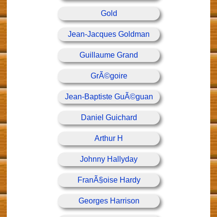
Gold
Jean-Jacques Goldman
Guillaume Grand
GrÃ©goire
Jean-Baptiste GuÃ©guan
Daniel Guichard
Arthur H
Johnny Hallyday
FranÃ§oise Hardy
Georges Harrison