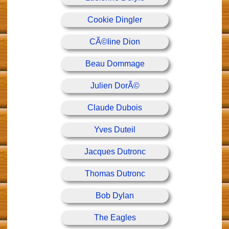
Cookie Dingler
CÃ©line Dion
Beau Dommage
Julien DorÃ©
Claude Dubois
Yves Duteil
Jacques Dutronc
Thomas Dutronc
Bob Dylan
The Eagles