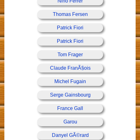
Nino Ferrer
Thomas Fersen
Patrick Fiori
Patrick Fiori
Tom Frager
Claude FranÃ§ois
Michel Fugain
Serge Gainsbourg
France Gall
Garou
Danyel GÃ©rard