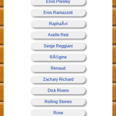
Elvis Presley
Eros Ramazzoti
RaphaÃ«l
Axelle Red
Serge Reggiani
RÃ©gine
Renaud
Zachary Richard
Dick Rivers
Rolling Stones
Rose