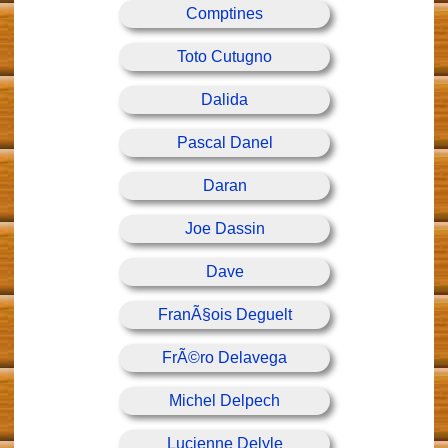
Comptines
Toto Cutugno
Dalida
Pascal Danel
Daran
Joe Dassin
Dave
FranÃ§ois Deguelt
FrÃ©ro Delavega
Michel Delpech
Lucienne Delyle