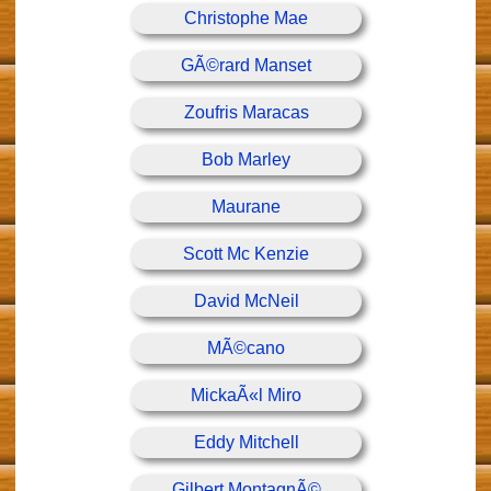
Christophe Mae
GÃ©rard Manset
Zoufris Maracas
Bob Marley
Maurane
Scott Mc Kenzie
David McNeil
MÃ©cano
MickaÃ«l Miro
Eddy Mitchell
Gilbert MontagnÃ©