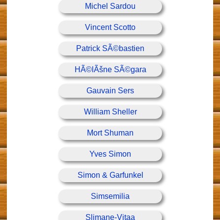
Michel Sardou
Vincent Scotto
Patrick SÃ©bastien
HÃ©lÃšne SÃ©gara
Gauvain Sers
William Sheller
Mort Shuman
Yves Simon
Simon & Garfunkel
Simsemilia
Slimane-Vitaa