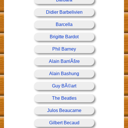
Didier Barbelivien
Barcella
Brigitte Bardot
Phil Barney
Alain BarriÃšre
Alain Bashung
Guy BÃ©art
The Beatles
Julos Beaucarne
Gilbert Becaud