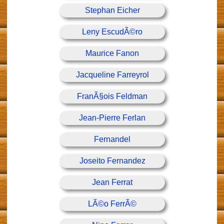
Stephan Eicher
Leny EscudÃ©ro
Maurice Fanon
Jacqueline Farreyrol
FranÃ§ois Feldman
Jean-Pierre Ferlan
Fernandel
Joseito Fernandez
Jean Ferrat
LÃ©o FerrÃ©