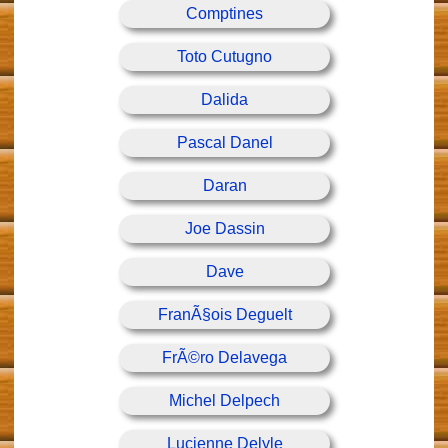
Comptines
Toto Cutugno
Dalida
Pascal Danel
Daran
Joe Dassin
Dave
FranÃ§ois Deguelt
FrÃ©ro Delavega
Michel Delpech
Lucienne Delyle