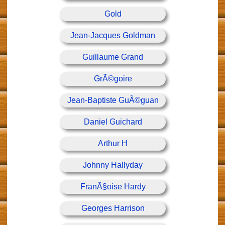
Gold
Jean-Jacques Goldman
Guillaume Grand
GrÃ©goire
Jean-Baptiste GuÃ©guan
Daniel Guichard
Arthur H
Johnny Hallyday
FranÃ§oise Hardy
Georges Harrison