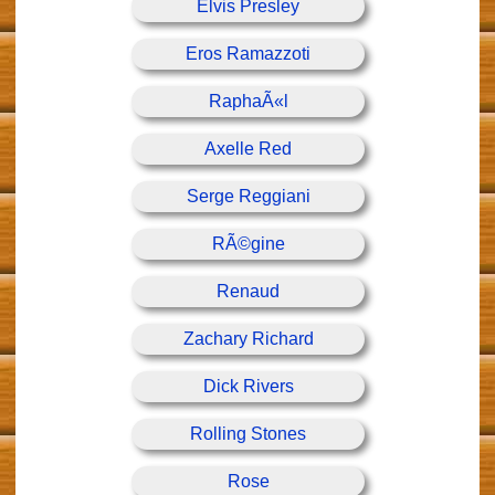
Elvis Presley
Eros Ramazzoti
RaphaÃ«l
Axelle Red
Serge Reggiani
RÃ©gine
Renaud
Zachary Richard
Dick Rivers
Rolling Stones
Rose