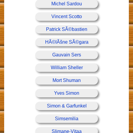
Michel Sardou
Vincent Scotto
Patrick SÃ©bastien
HÃ©lÃšne SÃ©gara
Gauvain Sers
William Sheller
Mort Shuman
Yves Simon
Simon & Garfunkel
Simsemilia
Slimane-Vitaa