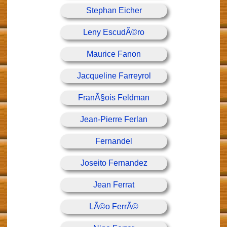
Stephan Eicher
Leny EscudÃ©ro
Maurice Fanon
Jacqueline Farreyrol
FranÃ§ois Feldman
Jean-Pierre Ferlan
Fernandel
Joseito Fernandez
Jean Ferrat
LÃ©o FerrÃ©