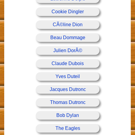
Cookie Dingler
CÃ©line Dion
Beau Dommage
Julien DorÃ©
Claude Dubois
Yves Duteil
Jacques Dutronc
Thomas Dutronc
Bob Dylan
The Eagles