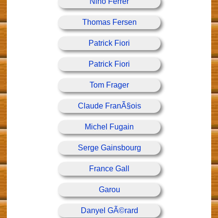
Nino Ferrer
Thomas Fersen
Patrick Fiori
Patrick Fiori
Tom Frager
Claude FranÃ§ois
Michel Fugain
Serge Gainsbourg
France Gall
Garou
Danyel GÃ©rard