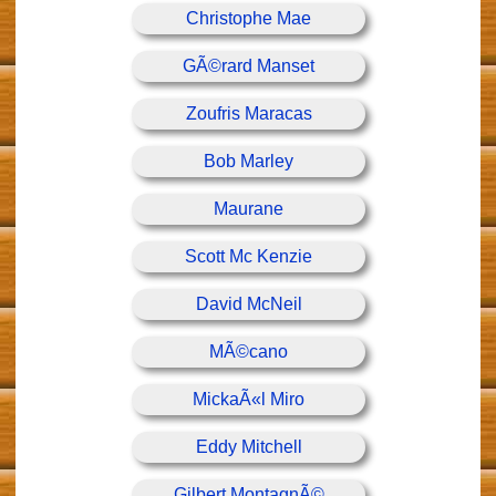
Christophe Mae
GÃ©rard Manset
Zoufris Maracas
Bob Marley
Maurane
Scott Mc Kenzie
David McNeil
MÃ©cano
MickaÃ«l Miro
Eddy Mitchell
Gilbert MontagnÃ©