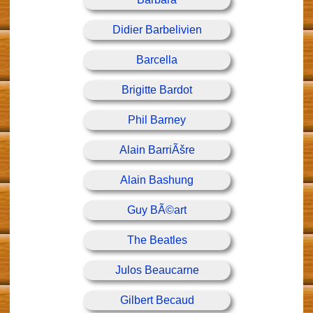
Didier Barbelivien
Barcella
Brigitte Bardot
Phil Barney
Alain BarriÃšre
Alain Bashung
Guy BÃ©art
The Beatles
Julos Beaucarne
Gilbert Becaud