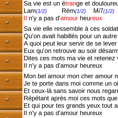
Sa vie est un é
tran
ge et douloureu
Lam
Rém
Mi7
(1/2)
(1/2)
(1/2)
Il
n'y a pas d'
amour
heu
reux
Sa vie elle ressemble à ces sold
Qu'on avait habillés pour un autre
A quoi peut leur servir de se lever
Eux qu'on retrouve au soir désarm
Dites ces mots ma vie et retenez
Il n'y a pas d'amour heureux
Mon bel amour mon cher amour m
Je te porte dans moi comme un o
Et ceux-là sans savoir nous regar
Répétant après moi ces mots que j
Et qui pour tes grands yeux tout 
Il n'y a pas d'amour heureux