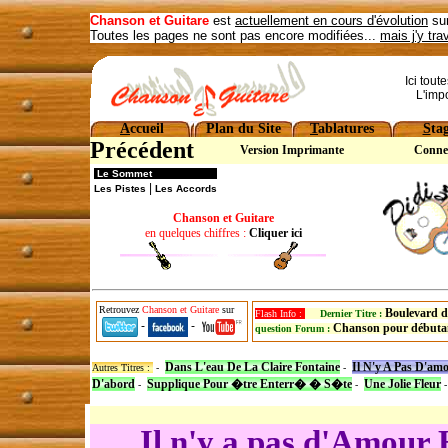
Chanson et Guitare
est
actuellement en cours d'évolution
sur
Toutes les pages ne sont pas encore modifiées...
mais j'y tra
Ici tout
L'imp
A
ccueil
Plan du Site
T
ablatures
S
ta
Précédent
Version Imprimante
Conne
Le Sommet
|
Les Pistes
Les Accords
Chanson et Guitare
en quelques chiffres :
Cliquer ici
Retrouvez
Chanson et Guitare
sur
Boulevard d
Flash Info :
Dernier Titre :
-
-
Chanson pour débuta
question Forum :
Dans L'eau De La Claire Fontaine
Il N'y A Pas D'am
Autres Titres :
-
-
D'abord
Supplique Pour �tre Enterr� � S�te
Une Jolie Fleur
-
-
Il n'y a pas d'Amour