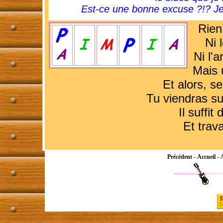
Est-ce une bonne excuse ?!? Je
Rien
Ni 
Ni l'
Mais u
Et alors, s
Tu viendras s
Il suffit
Et trava
Précédent
-
Accueil
-