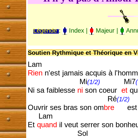
Légende
:
Index |
Majeur |
Annu
Soutien Rythmique et Théorique en Vi
Lam R
Rien
n'est jamais acquis à l'hom
Mi
Mi7
(1/2)
Ni sa faiblesse
ni
son coeur
et
qu
Ré
(1/2)
Ouvrir ses bras son om
bre
es
Lam
R
Et
quand
il veut serrer son bonhe
Sol 