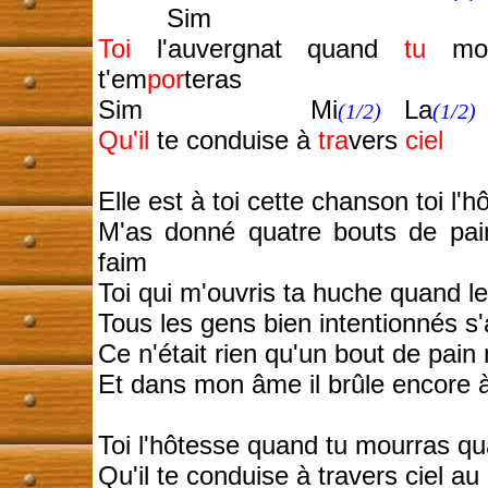
Sim
Toi
l'auvergnat quand
tu
mo
t'em
por
teras
Sim Mi
La
(1/2)
(1/2)
Qu'il
te conduise à
tra
vers
ciel
Elle est à toi cette chanson toi l'
M'as donné quatre bouts de pain
faim
Toi qui m'ouvris ta huche quand l
Tous les gens bien intentionnés s
Ce n'était rien qu'un bout de pain 
Et dans mon âme il brûle encore à
Toi l'hôtesse quand tu mourras q
Qu'il te conduise à travers ciel au