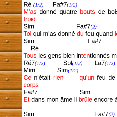
Ré
Fa#7
(1/2)
(1/2)
M'as
donné quatre
bouts
de boi
froid
Sim Fa#7
(2)
Toi
qui m'as donné
du
feu quand
Sim Fa#7 
Ré
Tous
les gens bien in
ten
tionnés m
Ré7
Sol
La7
(1/2)
(1/2)
(1/2)
Mim Sim
(1/2)
Ce
n'était
rien
qu'un
feu d
corps
Fa#7 Sim S
Et
dans mon âme il
brûle
encore 
Sim Fa#7
(2)