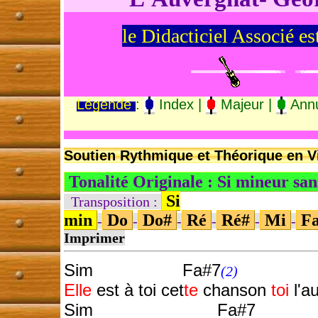
le Didacticiel Associé es
Légende
:
Index |
Majeur |
Annu
Soutien Rythmique et Théorique en Vi
Tonalité Originale : Si mineur sa
Si
Transposition :
min
Do
Do#
Ré
Ré#
Mi
F
-
-
-
-
-
-
Imprimer
Sim Fa#7
S
(2)
Elle
est à toi cet
te
chanson
toi
l'a
Sim Fa#7