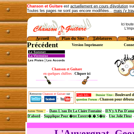
Chanson et Guitare
est
actuellement en cours d'évolution
sur
Toutes les pages ne sont pas encore modifiées...
mais j'y tra
Ici tout
L'imp
A
ccueil
Plan du Site
T
ablatures
S
ta
Précédent
Version Imprimante
Conne
Le Sommet
La Viennoise
|
Les Pistes
Les Accords
Chanson et Guitare
en quelques chiffres :
Cliquer ici
Retrouvez
Chanson et Guitare
sur
Boulevard d
Flash Info :
Dernier Titre :
-
-
Chanson pour débuta
question Forum :
Dans L'eau De La Claire Fontaine
Il N'y A Pas D'am
Autres Titres :
-
-
D'abord
Supplique Pour �tre Enterr� � S�te
Une Jolie Fleur
-
-
L'Auvergnat- Geo