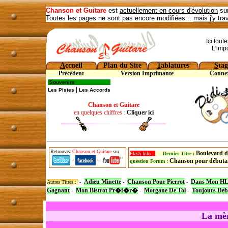
Chanson et Guitare
est
actuellement en cours d'évolution
sur
Toutes les pages ne sont pas encore modifiées...
mais j'y tra
Ici tout
L'imp
A
ccueil
Plan du Site
T
ablatures
S
tag
Précédent
Version Imprimante
Conne
Souvenirs
|
Les Pistes
Les Accords
Chanson et Guitare
en quelques chiffres :
Cliquer ici
Retrouvez
Chanson et Guitare
sur
Boulevard d
Flash Info :
Dernier Titre :
-
-
Chanson pour débuta
question Forum :
Adieu Minette
Chanson Pour Pierrot
Dans Mon H
Autres Titres :
-
-
-
Gagnant
Mon Bistrot Pr�f�r�
Morgane De Toi
Toujours Deb
-
-
-
La mèr