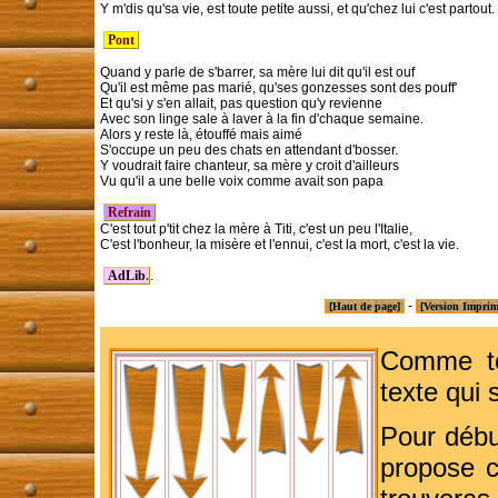
Y m'dis qu'sa vie, est toute petite aussi, et qu'chez lui c'est partout.

 Pont 
Quand y parle de s'barrer, sa mère lui dit qu'il est ouf

Qu'il est même pas marié, qu'ses gonzesses sont des pouff'

Et qu'si y s'en allait, pas question qu'y revienne

Avec son linge sale à laver à la fin d'chaque semaine.

Alors y reste là, étouffé mais aimé

S'occupe un peu des chats en attendant d'bosser.

Y voudrait faire chanteur, sa mère y croit d'ailleurs

Vu qu'il a une belle voix comme avait son papa

 Refrain 
C'est tout p'tit chez la mère à Titi, c'est un peu l'Italie,

C'est l'bonheur, la misère et l'ennui, c'est la mort, c'est la vie.

AdLib
.
-
[Haut de page]
[Version Imprim
Comme t
texte qui s
Pour débu
propose c