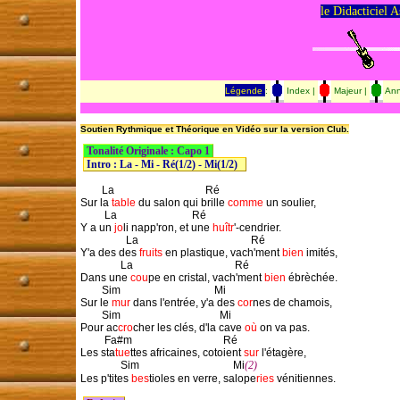
le Didacticiel A
Légende
:
Index |
Majeur |
Ann
Soutien Rythmique et Théorique en Vidéo sur la version Club.
 Tonalité Originale : Capo 1 
 Intro : La - Mi - Ré(1/2) - Mi(1/2)   
        La                                  Ré

Sur la 
table
 du salon qui brille 
comme
 un soulier,

         La                            Ré

Y a un 
jo
li napp'ron, et une 
huîtr
'-cendrier.

                 La                                          Ré

Y'a des des 
fruits
 en plastique, vach'ment 
bien
 imités,

               La                                      Ré

Dans une 
cou
pe en cristal, vach'ment 
bien
 ébrèchée.

        Sim                                   Mi

Sur le 
mur
 dans l'entrée, y'a des 
cor
nes de chamois,

        Sim                                     Mi

Pour ac
cro
cher les clés, d'la cave 
où
 on va pas.

         Fa#m                                  Ré

Les sta
tue
ttes africaines, cotoient 
sur
 l'étagère,

               Sim                                   Mi
(2)
Les p'tites
 bes
tioles en verre, salope
ries
 vénitiennes.
