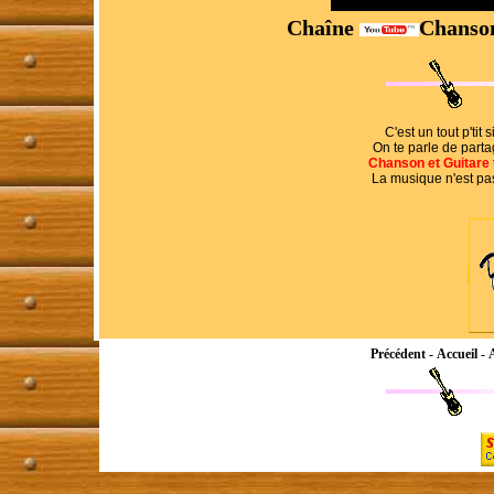
Chaîne
Chanson
C'est un tout p'tit
On te parle de partag
Chanson et Guitare
La musique n'est pa
Précédent
-
Accueil
-