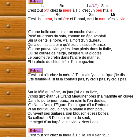
 Refrain 
               La               Ré                         La
(1/2)
   Sim

C'est tout 
p'tit
 chez la 
mère
 à Titi, c'est un 
peu
 l'Ita
lie
,

              La            Ré                               Sim                 Mi

C'est l'bon
heur
, la mi
sère
 et l'ennui, c'est la 
mort
, c'est la 
vie
.

Y'a une belle corrida sur un moche éventail,

Posé au-d'ssus du sofa, comme un épouvantail.

Sur la dentelle noire, y'a la mort d'un taureau,

Qui a du mal à croire qu'il est plus sous Franco.

Y'a une pauvre vierge les deux pieds dans la flotte,

Qui se couvre de neige, lorsque tu la gigotes.

Le baromètre crétin dans l'ancre de marine,

Et la photo du chien tirée d'un magazine.

 Refrain 
C'est tout p'tit chez la mère à Titi, mais 'y a tout c'que j'te dis

C'te femme-là, si tu la connais pas, t'y crois pas, t'y crois pas.

Sur la télé qui trône, un jour j'ai vu un livre,

J'crois qu'c'était "Le Grand Meaulne" près d'la marmite en cuivre.

Dans le porte-journeaux, en rotin tu t'en doutes,

Y'a Nous Deux, l'Figaro, l'catalogue d'La Redoute.

Pi au bout du couloir, y'a la piaule à mon pote,

Où vivent ses guitares, son blouson et ses bottes.

Sa collec'de B.D. et au milieu du souk,

Le mégot d'un tarpé, et un vieux New-Look.

 Refrain 
C'est tout p'tit chez la mère à Titi, le Titi y s'en fout
