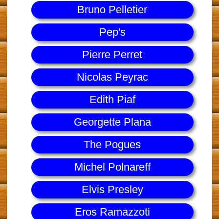
Bruno Pelletier
Pep's
Pierre Perret
Nicolas Peyrac
Edith Piaf
Georgette Plana
The Pogues
Michel Polnareff
Elvis Presley
Eros Ramazzoti