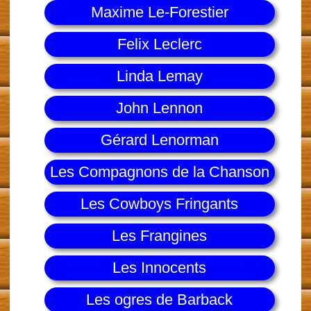
Maxime Le-Forestier
Felix Leclerc
Linda Lemay
John Lennon
Gérard Lenorman
Les Compagnons de la Chanson
Les Cowboys Fringants
Les Frangines
Les Innocents
Les ogres de Barback