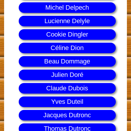
Michel Delpech
Lucienne Delyle
Cookie Dingler
Céline Dion
Beau Dommage
Julien Doré
Claude Dubois
Yves Duteil
Jacques Dutronc
Thomas Dutronc