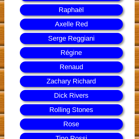
Raphaël
Axelle Red
Serge Reggiani
Régine
Renaud
Zachary Richard
Dick Rivers
Rolling Stones
Rose
Tino Rossi