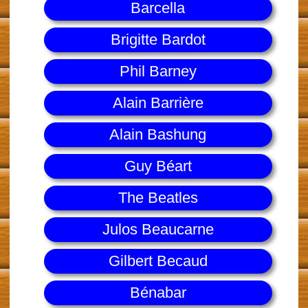
Barcella
Brigitte Bardot
Phil Barney
Alain Barrière
Alain Bashung
Guy Béart
The Beatles
Julos Beaucarne
Gilbert Becaud
Bénabar