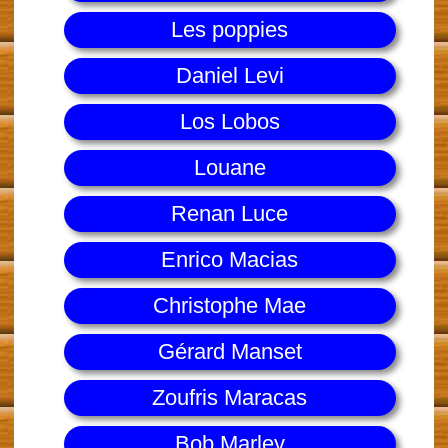
Les poppies
Daniel Levi
Los Lobos
Louane
Renan Luce
Enrico Macias
Christophe Mae
Gérard Manset
Zoufris Maracas
Bob Marley