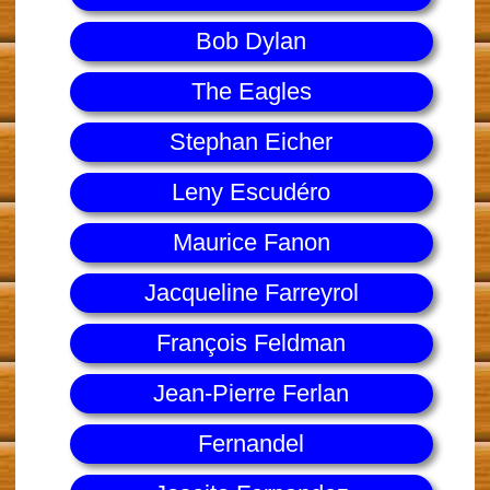
Bob Dylan
The Eagles
Stephan Eicher
Leny Escudéro
Maurice Fanon
Jacqueline Farreyrol
François Feldman
Jean-Pierre Ferlan
Fernandel