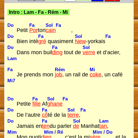
Intro :
Lam
-
Fa
-
Rém
-
Mi
Do
Fa
Sol
Fa
Petit
Por
tori
cain
,
Do
Fa
Sol
Fa
Bien inté
gré
quasiment
New
-yorkais
Do
Fa
Sol
Dans mon buil
ding
tout de
verre
et d’acier,
Lam
Fa
Rém
Mi
Je prends mon
job
, un rail de
coke
, un café
Mi7
Do
Fa
Sol
Fa
Petite
fille
Af
ghane
Do
Fa
Sol
Fa
De l’autre
cô
té de la
terre
,
Do
Fa
Sol
Lam
Jamais en
ten
du parler
de
Manhat
tan
,
Mim
Mim
/
Ré
Mim
/
Do
Mon quoti
dien
c’est la mi
sère
et la