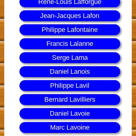
René-Louis Lafforgue
Jean-Jacques Lafon
Philippe Lafontaine
Francis Lalanne
Serge Lama
Daniel Lanois
Philippe Lavil
Bernard Lavilliers
Daniel Lavoie
Marc Lavoine