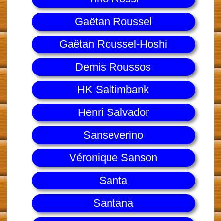
Gaëtan Roussel
Gaëtan Roussel-Hoshi
Demis Roussos
HK Saltimbank
Henri Salvador
Sanseverino
Véronique Sanson
Santa
Santana