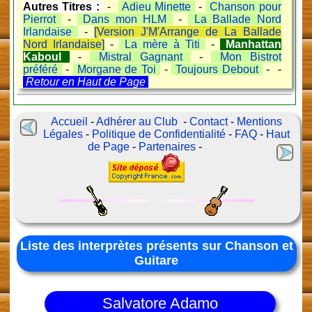
Autres Titres :
-
Adieu Minette
-
Chanson pour
Pierrot
-
Dans mon HLM
-
La Ballade Nord
Irlandaise
-
[Version J'M'Arrange de La Ballade
Nord Irlandaise]
-
La mère à Titi
-
Manhattan
Kaboul
-
Mistral Gagnant
-
Mon Bistrot
préféré
-
Morgane de Toi
-
Toujours Debout
- -
Retour en Haut de Page
Accueil
-
Adhérer au Club
-
Contact
-
Mentions
Légales
-
Politique de Confidentialité
-
FAQ
-
Haut
de Page
-
Partenaires
-
Liste des interprètes présents sur Chanson et
Guitare
Salvatore Adamo