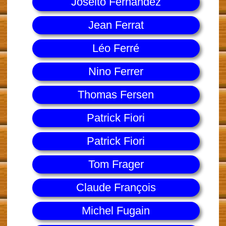
Joseito Fernandez
Jean Ferrat
Léo Ferré
Nino Ferrer
Thomas Fersen
Patrick Fiori
Patrick Fiori
Tom Frager
Claude François
Michel Fugain