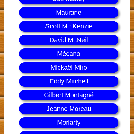
Maurane
Scott Mc Kenzie
David McNeil
Mécano
Mickaël Miro
Eddy Mitchell
Gilbert Montagné
Jeanne Moreau
Moriarty