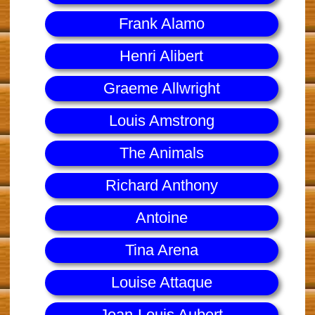
Frank Alamo
Henri Alibert
Graeme Allwright
Louis Amstrong
The Animals
Richard Anthony
Antoine
Tina Arena
Louise Attaque
Jean-Louis Aubert