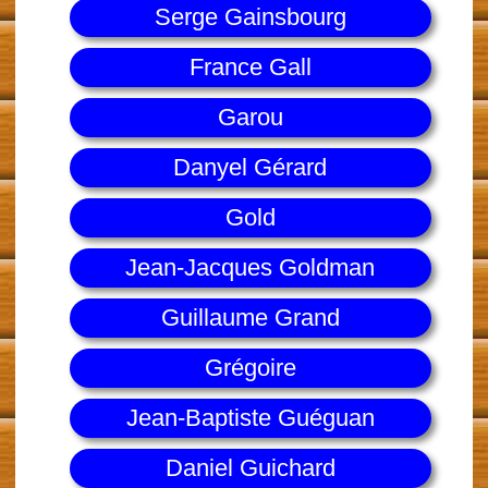
Serge Gainsbourg
France Gall
Garou
Danyel Gérard
Gold
Jean-Jacques Goldman
Guillaume Grand
Grégoire
Jean-Baptiste Guéguan
Daniel Guichard