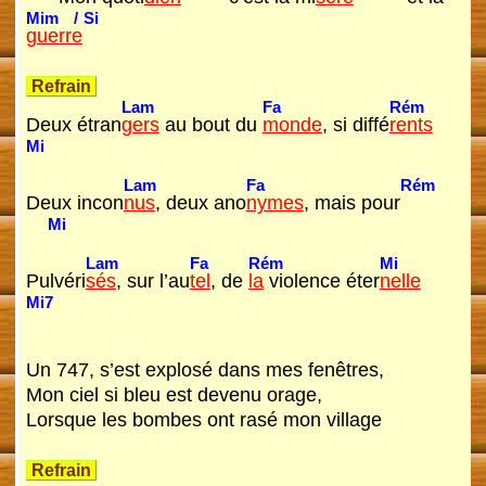
Mim
/
Si
guerre
Refrain
Lam
Fa
Rém
Deux étran
gers
au bout du
monde
, si diffé
rents
Mi
Lam
Fa
Rém
Deux incon
nus
, deux ano
nymes
, mais pour
Mi
t
,
Lam
Fa
Rém
Mi
Pulvéri
sés
, sur l’au
tel
, de
la
violence éter
nelle
Mi7
Un 747, s’est explosé dans mes fenêtres,
Mon ciel si bleu est devenu orage,
Lorsque les bombes ont rasé mon village
Refrain