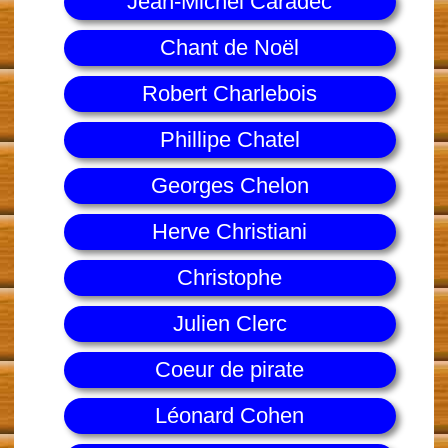
Jean-Michel Caradec
Chant de Noël
Robert Charlebois
Phillipe Chatel
Georges Chelon
Herve Christiani
Christophe
Julien Clerc
Coeur de pirate
Léonard Cohen