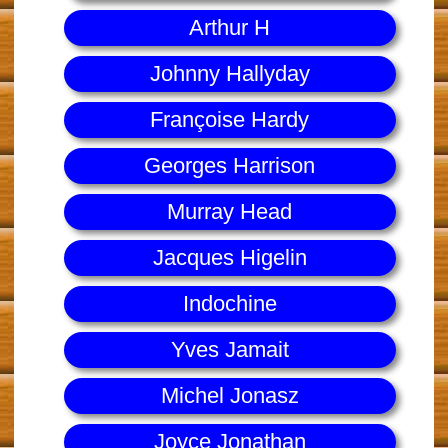
Arthur H
Johnny Hallyday
Françoise Hardy
Georges Harrison
Murray Head
Jacques Higelin
Indochine
Yves Jamait
Michel Jonasz
Joyce Jonathan