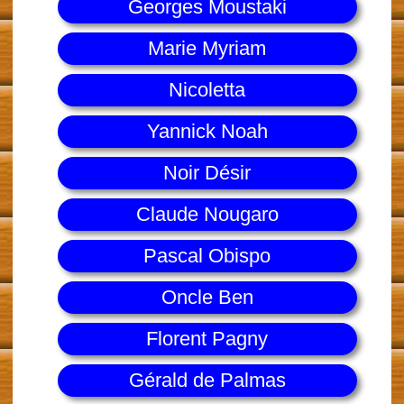
Georges Moustaki
Marie Myriam
Nicoletta
Yannick Noah
Noir Désir
Claude Nougaro
Pascal Obispo
Oncle Ben
Florent Pagny
Gérald de Palmas