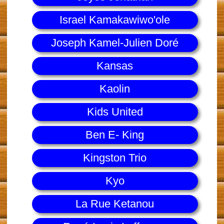
Israel Kamakawiwo'ole
Joseph Kamel-Julien Doré
Kansas
Kaolin
Kids United
Ben E- King
Kingston Trio
Kyo
La Rue Ketanou