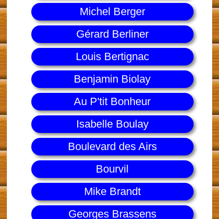
Michel Berger
Gérard Berliner
Louis Bertignac
Benjamin Biolay
Au P'tit Bonheur
Isabelle Boulay
Boulevard des Airs
Bourvil
Mike Brandt
Georges Brassens