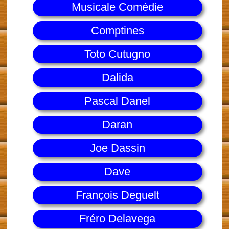
Musicale Comédie
Comptines
Toto Cutugno
Dalida
Pascal Danel
Daran
Joe Dassin
Dave
François Deguelt
Fréro Delavega