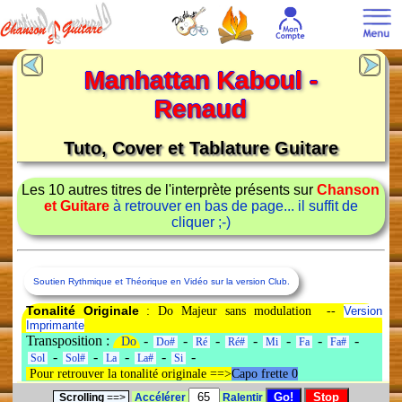
Manhattan Kaboul -
Renaud
Tuto, Cover et Tablature Guitare
Les 10 autres titres de l'interprète présents sur
Chanson
et Guitare
à retrouver en bas de page... il suffit de
cliquer ;-)
Soutien Rythmique et Théorique en Vidéo sur la version Club.
Tonalité Originale
: Do Majeur sans modulation --
Version
Imprimante
Transposition :
-
-
-
-
-
-
-
Do
Do#
Ré
Ré#
Mi
Fa
Fa#
-
-
-
-
-
Sol
Sol#
La
La#
Si
Pour retrouver la tonalité originale ==>
Capo frette 0
Scrolling
==>
Accélérer
Ralentir