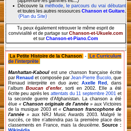
(apprendre les gammes etc...)
Découvre la
méthode
,
le parcours du vrai débutant
et toutes les autres ressources
Chanson et Guitare
.
(Plan du Site)
Tu peux également retrouver le même esprit de
convivialité et de partage sur
Chanson-et-Ukuele.com
et sur
Chanson-et-Piano.Com
La Petite Histoire de la Chanson
-
Le Curriculum
de l'interprète
Manhattan-Kaboul
est une chanson française écrite
par
Renaud
et composée par
Jean-Pierre Bucolo
, que
Renaud interprète en duo avec
Axelle Red
, dans
l'album
Boucan d'enfer
, sorti en 2002. Elle a été
écrite peu après les
attentats du 11 septembre 2001
et
la seconde guerre d'Afghanistan. La chanson a été
élue
«
Chanson originale de l'année
»
aux Victoires
de la musique 2003 et
«
Chanson francophone de
l'année
»
aux NRJ Music Awards 2003. Malgré le
succès, ce titre n'atteindra pas la première place des
classements en France, mais la deuxième.
Source :
Wikipédia