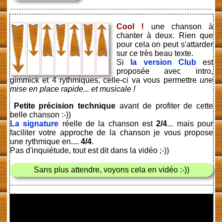
Cool !
une chanson à
chanter à deux. Rien que
pour cela on peut s'attarder
sur ce très beau texte.
Si
la version Club
est
proposée avec intro,
gimmick et 4 rythmiques, celle-ci va vous permettre
une
mise en place rapide... et musicale !
Petite précision technique
avant de profiter de cette
belle chanson :-))
La signature
réelle de la chanson est
2/4
... mais pour
faciliter votre approche de la chanson je vous propose
une rythmique en....
4/4
.
Pas d'inquiétude, tout est dit dans la vidéo ;-))
Sans plus attendre, voyons cela en vidéo :-))