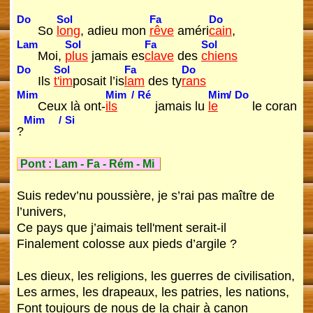
Do
Sol
Fa
Do
So
long
, adieu mon
rêve
améri
cain
,
Lam
Sol
Fa
Sol
Moi,
plus
jamais es
clave
des
chiens
Do
Sol
Fa
Do
Ils
t'im
posait l’is
lam
des ty
rans
Mim
Mim
/
Ré
Mim
/
Do
Ceux là ont-
ils
jamais lu
le
le coran
Mim
/
Si
?
Pont :
Lam
-
Fa
-
Rém
-
Mi
Suis redev’nu poussière, je s’rai pas maître de
l’univers,
Ce pays que j’aimais tell'ment serait-il
Finalement colosse aux pieds d’argile ?
Les dieux, les religions, les guerres de civilisation,
Les armes, les drapeaux, les patries, les nations,
Font toujours de nous de la chair à canon