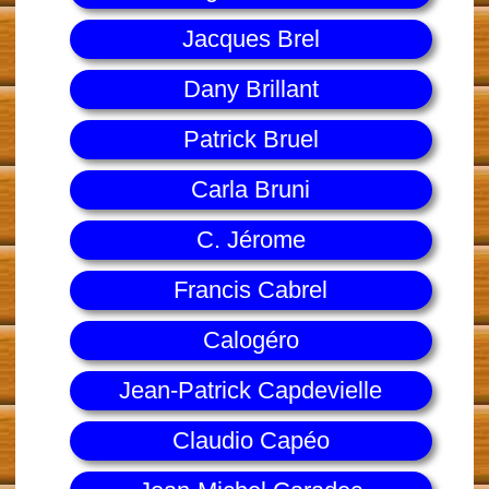
Jacques Brel
Dany Brillant
Patrick Bruel
Carla Bruni
C. Jérome
Francis Cabrel
Calogéro
Jean-Patrick Capdevielle
Claudio Capéo