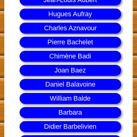
Hugues Aufray
Charles Aznavour
Pierre Bachelet
Chimène Badi
Joan Baez
Daniel Balavoine
William Balde
Barbara
Didier Barbelivien