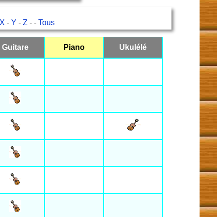
X
-
Y
-
Z
- -
Tous
Guitare
Piano
Ukulélé