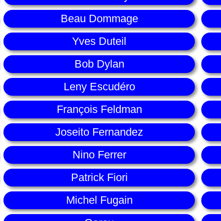
Beau Dommage
Yves Duteil
Bob Dylan
Leny Escudéro
François Feldman
Joseito Fernandez
Nino Ferrer
Patrick Fiori
Michel Fugain