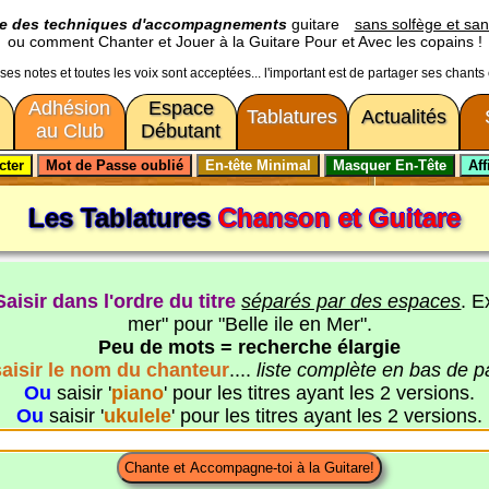
ge des techniques d'accompagnements
guitare
sans solfège et san
ou comment Chanter et Jouer à la Guitare Pour et Avec les copains !
usses notes et toutes les voix sont acceptées... l'important est de partager ses chants
Adhésion
Espace
Tablatures
Actualités
au Club
Débutant
Les Tablatures
Chanson et Guitare
Saisir dans l'ordre du titre
séparés par des espaces
. E
mer" pour "Belle ile en Mer".
Peu de mots = recherche élargie
saisir le nom du chanteur
....
liste complète en bas de 
Ou
saisir '
piano
' pour les titres ayant les 2 versions.
Ou
saisir '
ukulele
' pour les titres ayant les 2 versions.