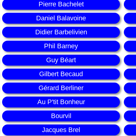
Pierre Bachelet
Daniel Balavoine
Didier Barbelivien
Phil Barney
Guy Béart
Gilbert Becaud
Gérard Berliner
Au P'tit Bonheur
Bourvil
Jacques Brel