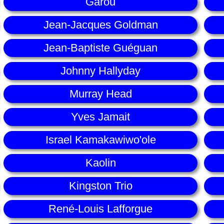
Garou
Jean-Jacques Goldman
Jean-Baptiste Guéguan
Johnny Hallyday
Murray Head
Yves Jamait
Israel Kamakawiwo'ole
Kaolin
Kingston Trio
René-Louis Lafforgue