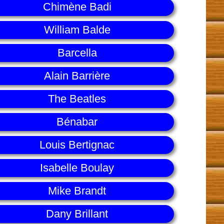
Chimène Badi
William Balde
Barcella
Alain Barrière
The Beatles
Bénabar
Louis Bertignac
Isabelle Boulay
Mike Brandt
Dany Brillant