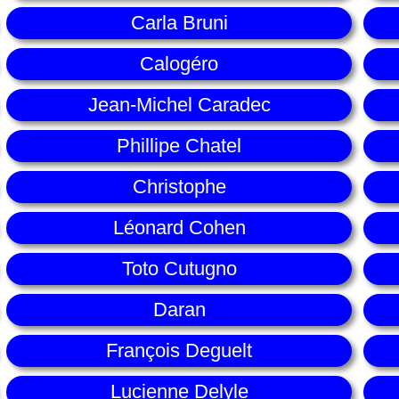
Carla Bruni
Calogéro
Jean-Michel Caradec
Phillipe Chatel
Christophe
Léonard Cohen
Toto Cutugno
Daran
François Deguelt
Lucienne Delyle