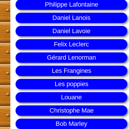
Philippe Lafontaine
Daniel Lanois
Daniel Lavoie
Felix Leclerc
Gérard Lenorman
Les Frangines
Les poppies
Louane
Christophe Mae
Bob Marley