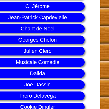
C. Jérome
Jean-Patrick Capdevielle
Chant de Noël
Georges Chelon
Julien Clerc
Musicale Comédie
Dalida
Joe Dassin
Fréro Delavega
Cookie Dingler