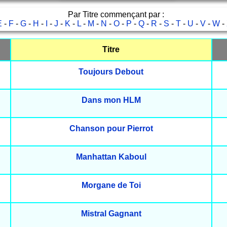
Par Titre commençant par :
E
-
F
-
G
-
H
-
I
-
J
-
K
-
L
-
M
-
N
-
O
-
P
-
Q
-
R
-
S
-
T
-
U
-
V
-
W
-
Titre
Toujours Debout
Dans mon HLM
Chanson pour Pierrot
Manhattan Kaboul
Morgane de Toi
Mistral Gagnant