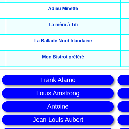
Adieu Minette
La mère à Titi
La Ballade Nord Irlandaise
Mon Bistrot préféré
Frank Alamo
Louis Amstrong
Antoine
Jean-Louis Aubert