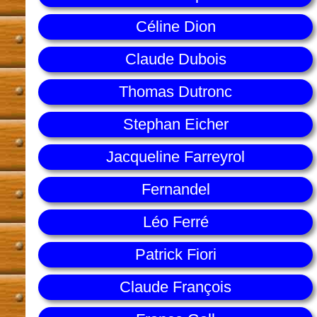
Céline Dion
Claude Dubois
Thomas Dutronc
Stephan Eicher
Jacqueline Farreyrol
Fernandel
Léo Ferré
Patrick Fiori
Claude François