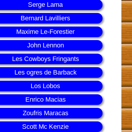
Serge Lama
Bernard Lavilliers
Maxime Le-Forestier
John Lennon
Les Cowboys Fringants
Les ogres de Barback
Los Lobos
Enrico Macias
Zoufris Maracas
Scott Mc Kenzie