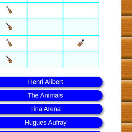
Henri Alibert
The Animals
Tina Arena
Hugues Aufray