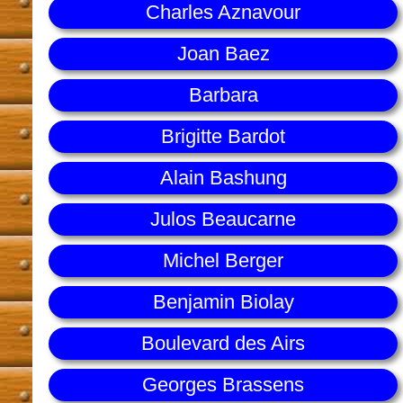
Charles Aznavour
Joan Baez
Barbara
Brigitte Bardot
Alain Bashung
Julos Beaucarne
Michel Berger
Benjamin Biolay
Boulevard des Airs
Georges Brassens