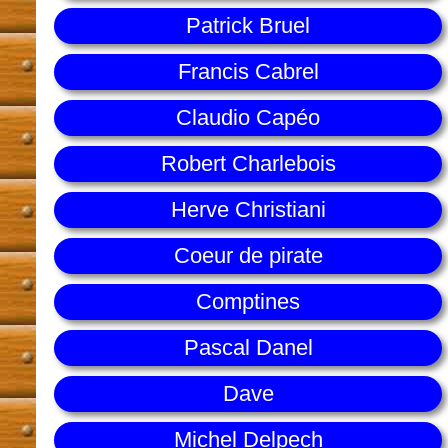
Patrick Bruel
Francis Cabrel
Claudio Capéo
Robert Charlebois
Herve Christiani
Coeur de pirate
Comptines
Pascal Danel
Dave
Michel Delpech