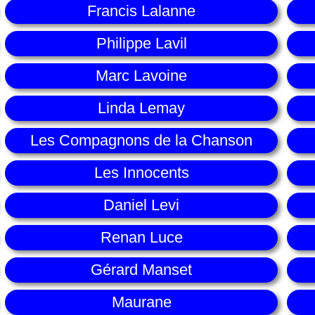
Francis Lalanne
Philippe Lavil
Marc Lavoine
Linda Lemay
Les Compagnons de la Chanson
Les Innocents
Daniel Levi
Renan Luce
Gérard Manset
Maurane