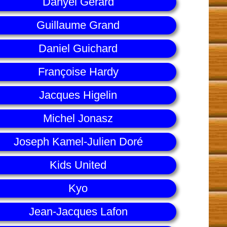
Danyel Gérard
Guillaume Grand
Daniel Guichard
Françoise Hardy
Jacques Higelin
Michel Jonasz
Joseph Kamel-Julien Doré
Kids United
Kyo
Jean-Jacques Lafon