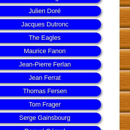
Julien Doré
Jacques Dutronc
The Eagles
Maurice Fanon
Jean-Pierre Ferlan
Jean Ferrat
Thomas Fersen
Tom Frager
Serge Gainsbourg