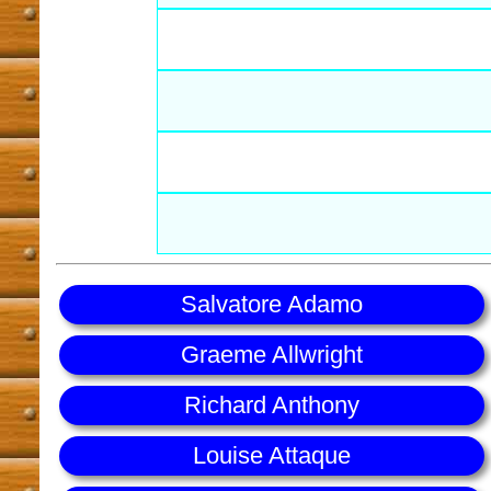
Salvatore Adamo
Graeme Allwright
Richard Anthony
Louise Attaque