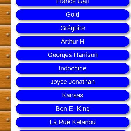
France Gall
Gold
Grégoire
Arthur H
Georges Harrison
Indochine
Joyce Jonathan
Kansas
Ben E- King
La Rue Ketanou