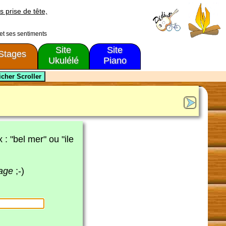
s prise de tête,
 et ses sentiments
Site
Site
Stages
Ukulélé
Piano
x : "bel mer" ou "ile
page
;-)