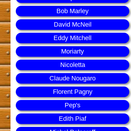
Bob Marley
David McNeil
Eddy Mitchell
Moriarty
Nicoletta
Claude Nougaro
Florent Pagny
Pep's
Edith Piaf