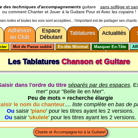
ge des techniques d'accompagnements
guitare
sans solfège et san
ou comment Chanter et Jouer à la Guitare Pour et Avec les copains !
usses notes et toutes les voix sont acceptées... l'important est de partager ses chants
Adhésion
Espace
Tablatures
Actualités
au Club
Débutant
Les Tablatures
Chanson et Guitare
Saisir dans l'ordre du titre
séparés par des espaces
. E
mer" pour "Belle ile en Mer".
Peu de mots = recherche élargie
saisir le nom du chanteur
....
liste complète en bas de 
Ou
saisir '
piano
' pour les titres ayant les 2 versions.
Ou
saisir '
ukulele
' pour les titres ayant les 2 versions.