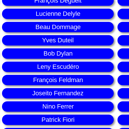
François Deguelt
Lucienne Delyle
Beau Dommage
Yves Duteil
Bob Dylan
Leny Escudéro
François Feldman
Joseito Fernandez
Nino Ferrer
Patrick Fiori