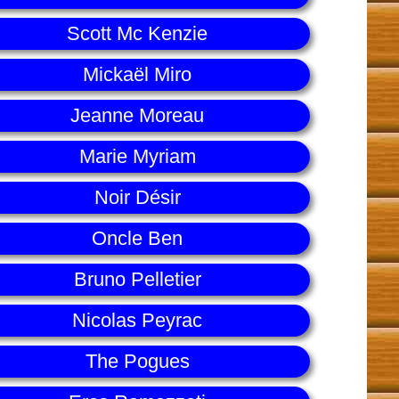
Scott Mc Kenzie
Mickaël Miro
Jeanne Moreau
Marie Myriam
Noir Désir
Oncle Ben
Bruno Pelletier
Nicolas Peyrac
The Pogues