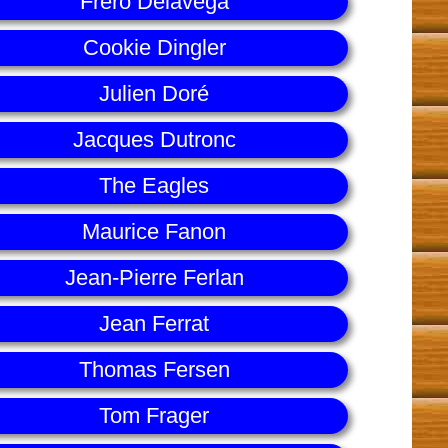
Fréro Delavega
Cookie Dingler
Julien Doré
Jacques Dutronc
The Eagles
Maurice Fanon
Jean-Pierre Ferlan
Jean Ferrat
Thomas Fersen
Tom Frager