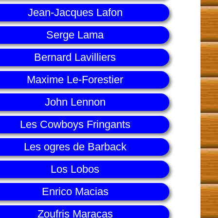
Jean-Jacques Lafon
Serge Lama
Bernard Lavilliers
Maxime Le-Forestier
John Lennon
Les Cowboys Fringants
Les ogres de Barback
Los Lobos
Enrico Macias
Zoufris Maracas