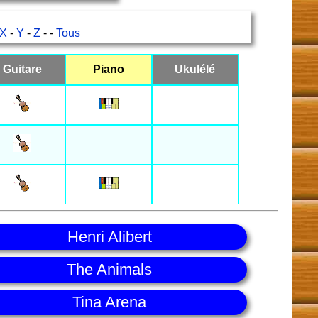
X
-
Y
-
Z
- -
Tous
Guitare
Piano
Ukulélé
Henri Alibert
The Animals
Tina Arena