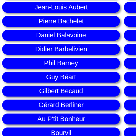
Jean-Louis Aubert
Pierre Bachelet
Daniel Balavoine
Didier Barbelivien
Phil Barney
Guy Béart
Gilbert Becaud
Gérard Berliner
Au P'tit Bonheur
Bourvil