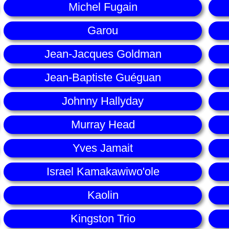
Michel Fugain
Garou
Jean-Jacques Goldman
Jean-Baptiste Guéguan
Johnny Hallyday
Murray Head
Yves Jamait
Israel Kamakawiwo'ole
Kaolin
Kingston Trio