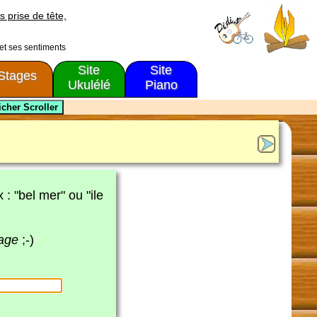
s prise de tête,
 et ses sentiments
Site
Site
Stages
Ukulélé
Piano
x : "bel mer" ou "ile
page
;-)