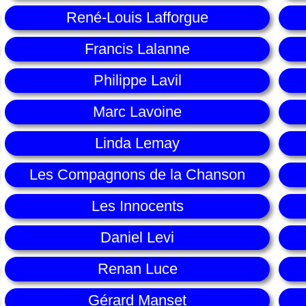
René-Louis Lafforgue
Francis Lalanne
Philippe Lavil
Marc Lavoine
Linda Lemay
Les Compagnons de la Chanson
Les Innocents
Daniel Levi
Renan Luce
Gérard Manset