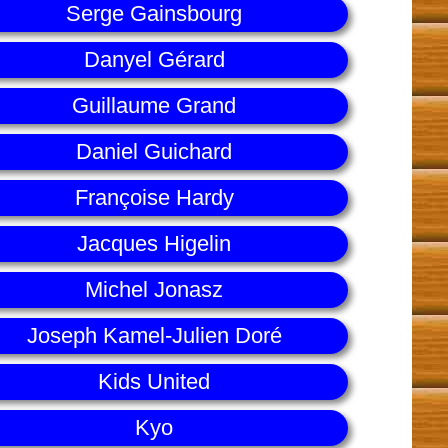
Serge Gainsbourg
Danyel Gérard
Guillaume Grand
Daniel Guichard
Françoise Hardy
Jacques Higelin
Michel Jonasz
Joseph Kamel-Julien Doré
Kids United
Kyo