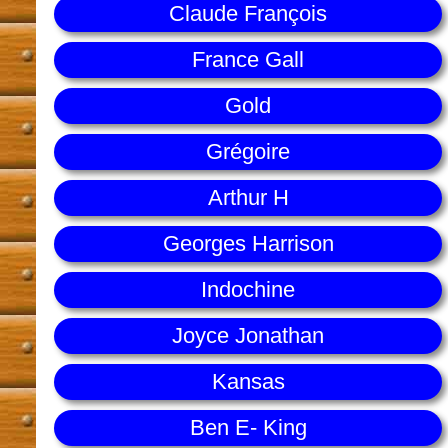
Claude François
France Gall
Gold
Grégoire
Arthur H
Georges Harrison
Indochine
Joyce Jonathan
Kansas
Ben E- King