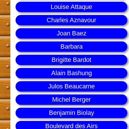
Louise Attaque
Charles Aznavour
Joan Baez
Barbara
Brigitte Bardot
Alain Bashung
Julos Beaucarne
Michel Berger
Benjamin Biolay
Boulevard des Airs