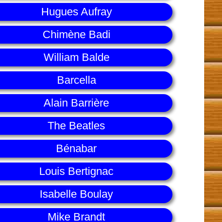
Hugues Aufray
Chimène Badi
William Balde
Barcella
Alain Barrière
The Beatles
Bénabar
Louis Bertignac
Isabelle Boulay
Mike Brandt