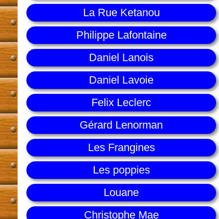
La Rue Ketanou
Philippe Lafontaine
Daniel Lanois
Daniel Lavoie
Felix Leclerc
Gérard Lenorman
Les Frangines
Les poppies
Louane
Christophe Mae