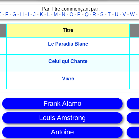
Par Titre commençant par :
E
-
F
-
G
-
H
-
I
-
J
-
K
-
L
-
M
-
N
-
O
-
P
-
Q
-
R
-
S
-
T
-
U
-
V
-
W
-
Titre
Le Paradis Blanc
Celui qui Chante
Vivre
Frank Alamo
Louis Amstrong
Antoine