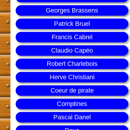
Georges Brassens
Patrick Bruel
Francis Cabrel
Claudio Capéo
Robert Charlebois
Herve Christiani
Coeur de pirate
Comptines
Pascal Danel