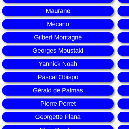
Maurane
Mécano
Gilbert Montagné
Georges Moustaki
Yannick Noah
Pascal Obispo
Gérald de Palmas
Pierre Perret
Georgette Plana