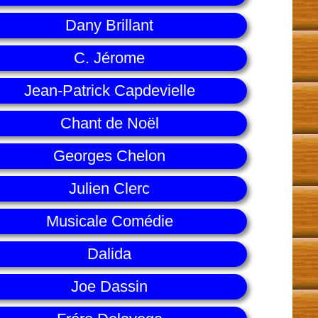
Dany Brillant
C. Jérome
Jean-Patrick Capdevielle
Chant de Noël
Georges Chelon
Julien Clerc
Musicale Comédie
Dalida
Joe Dassin