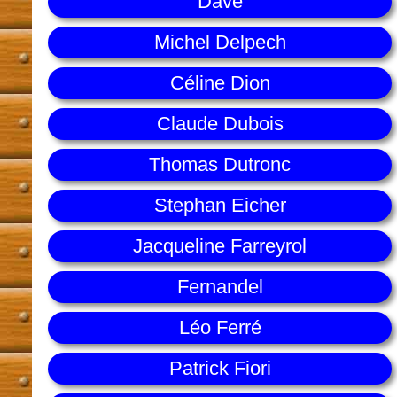
Dave
Michel Delpech
Céline Dion
Claude Dubois
Thomas Dutronc
Stephan Eicher
Jacqueline Farreyrol
Fernandel
Léo Ferré
Patrick Fiori