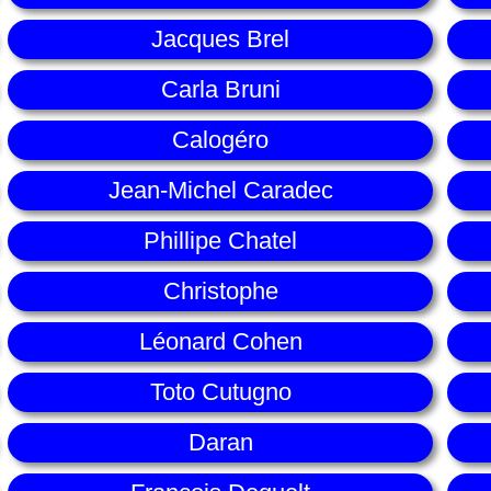
Jacques Brel
Carla Bruni
Calogéro
Jean-Michel Caradec
Phillipe Chatel
Christophe
Léonard Cohen
Toto Cutugno
Daran