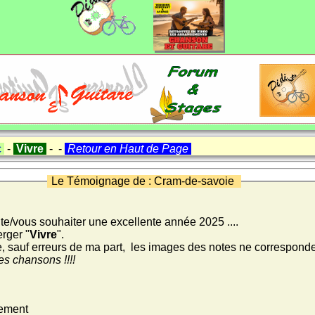
c
-
Vivre
- -
Retour en Haut de Page
Le Témoignage de : Cram-de-savoie
te/vous souhaiter une excellente année 2025 ....
rger "
Vivre
".
, sauf erreurs de ma part, les images des notes ne corresponden
es chansons !!!!
tement