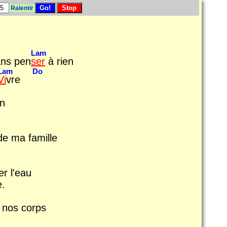
Ralentir
Lam
ans pen
ser
à rien
Lam
Do
Vi
vre
in
de ma famille
er l'eau
e.
s nos corps