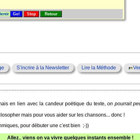
lentir
ge
S'incrire à la Newsletter
Lire la Méthode
Ve
 mais en lien avec la candeur poëtique du texte,
on pourrait pe
ilosopher mais pour vous aider sur les chansons... donc !
hmiques, pour débuter une c'est bien ;-))
Allez.. viens on va vivre quelques instants ensemble !