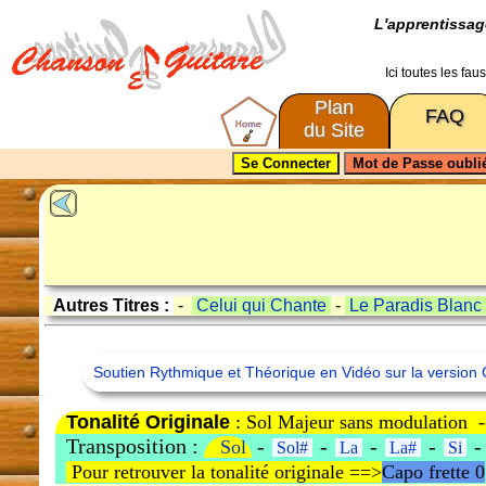
L'apprentissa
Ici toutes les fa
Plan
FAQ
du Site
Autres Titres :
-
Celui qui Chante
-
Le Paradis Blan
Soutien Rythmique et Théorique en Vidéo sur la version 
Tonalité Originale
: Sol Majeur sans modulation 
Transposition :
-
-
-
-
Sol
Sol#
La
La#
Si
Pour retrouver la tonalité originale ==>
Capo frette 0