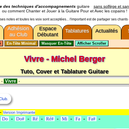
ge des techniques d'accompagnements
guitare
sans solfège et san
ou comment Chanter et Jouer à la Guitare Pour et Avec les copains !
usses notes et toutes les voix sont acceptées... l'important est de partager ses chants
Adhésion
Espace
Tablatures
Actualités
au Club
Débutant
Vivre - Michel Berger
Tuto, Cover et Tablature Guitare
c
-
Vivre
-
Club.
--
Version Imprimante
-
-
-
-
-
-
-
-
Do
Do#
Ré
Ré#
Mi
Fa
Fa#