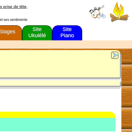
s prise de tête,
 et ses sentiments
Site
Site
Stages
Ukulélé
Piano