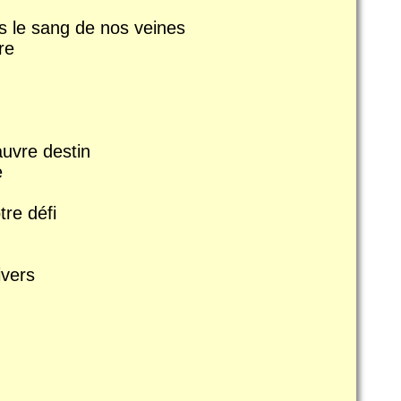
ns le sang de nos veines
re
auvre destin
e
re défi
ivers