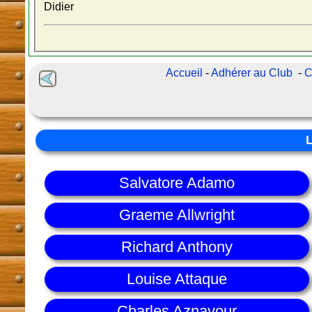
Didier
Accueil
-
Adhérer au Club
-
C
Salvatore Adamo
Graeme Allwright
Richard Anthony
Louise Attaque
Charles Aznavour