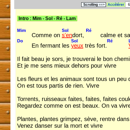
Scrolling
==>
Accélérer
Intro :
Mim
-
Sol
-
Ré
-
Lam
Mim
Sol
Ré
Comme on
s'en
dort,
calme et s
Do
Sol
Ré
En fermant les
yeux
très fort.
Il fait beau je sors, je trouverai le bon chem
Et je me sens mieux dehors pour vivre
Les fleurs et les animaux sont tous un peu 
On est tous partis de rien. Vivre
Torrents, ruisseaux faites, faites, faites coul
Regardez comme on est beaux. On va vivr
Plantes, plantes grimpez, sève, rentre dan
Venez danser sur la mort et vivre