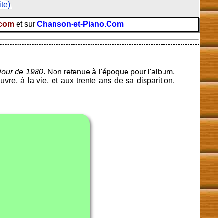
ite)
.com
et sur
Chanson-et-Piano.Com
jour de 1980
. Non retenue à l'époque pour l'album,
e, à la vie, et aux trente ans de sa disparition.