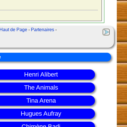
Haut de Page
-
Partenaires
-
e
Henri Alibert
The Animals
Tina Arena
Hugues Aufray
Chimène Badi