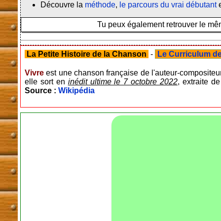
Découvre la
méthode
,
le parcours du vrai débutant
e
Tu peux également retrouver le même
La Petite Histoire de la Chanson
-
Le Curriculum de 
Vivre
est une chanson française de l'auteur-compositeur
elle sort en
inédit ultime le 7 octobre 2022
, extraite d
Source :
Wikipédia