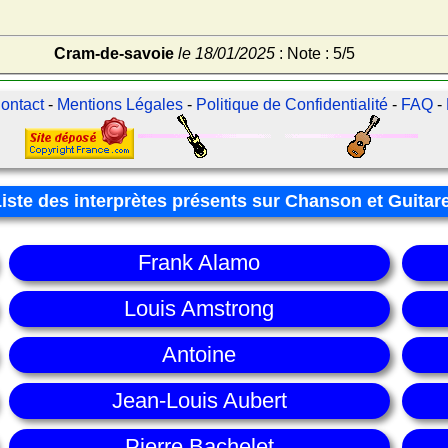
Cram-de-savoie
le 18/01/2025
: Note : 5/5
ontact
-
Mentions Légales
-
Politique de Confidentialité
-
FAQ
-
Liste des interprètes présents sur Chanson et Guitar
Frank Alamo
Louis Amstrong
Antoine
Jean-Louis Aubert
Pierre Bachelet