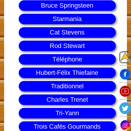
Bruce Springsteen
Starmania
Cat Stevens
Rod Stewart
Téléphone
Hubert-Félix Thiefaine
Traditionnel
Charles Trenet
Tri-Yann
Trois Cafés Gourmands