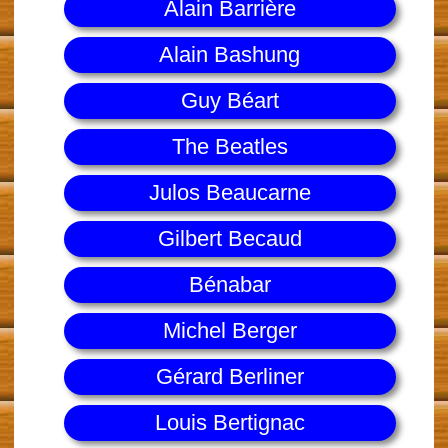
Alain Barrière
Alain Bashung
Guy Béart
The Beatles
Julos Beaucarne
Gilbert Becaud
Bénabar
Michel Berger
Gérard Berliner
Louis Bertignac