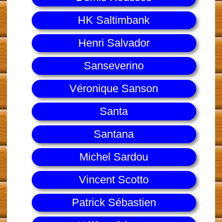
HK Saltimbank
Henri Salvador
Sanseverino
Véronique Sanson
Santa
Santana
Michel Sardou
Vincent Scotto
Patrick Sébastien