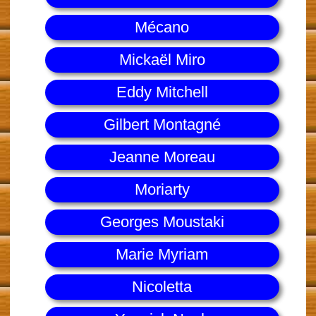
Mécano
Mickaël Miro
Eddy Mitchell
Gilbert Montagné
Jeanne Moreau
Moriarty
Georges Moustaki
Marie Myriam
Nicoletta