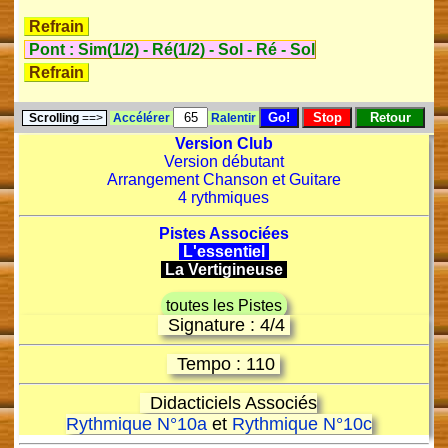
Refrain
Pont :
Sim(1/2)
-
Ré(1/2)
-
Sol
-
Ré
-
Sol
Refrain
Scrolling
==>
Accélérer
Ralentir
Version Club
Version débutant
Arrangement Chanson et Guitare
4 rythmiques
Pistes Associées
L'essentiel
La Vertigineuse
toutes les Pistes
Signature : 4/4
Tempo : 110
Didacticiels Associés
Rythmique N°10a
et
Rythmique N°10c