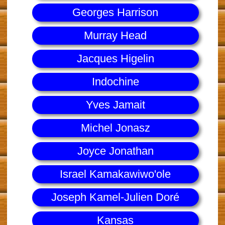
Georges Harrison
Murray Head
Jacques Higelin
Indochine
Yves Jamait
Michel Jonasz
Joyce Jonathan
Israel Kamakawiwo'ole
Joseph Kamel-Julien Doré
Kansas