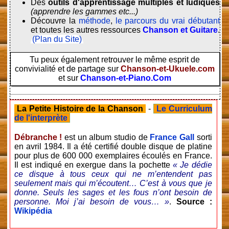
Des
outils d'apprentissage multiples et ludiques
(apprendre les gammes etc...)
Découvre la
méthode
,
le parcours du vrai débutant
et toutes les autres ressources
Chanson et Guitare
.
(Plan du Site)
Tu peux également retrouver le même esprit de
convivialité et de partage sur
Chanson-et-Ukuele.com
et sur
Chanson-et-Piano.Com
La Petite Histoire de la Chanson
-
Le Curriculum
de l'interprète
Débranche !
est un album studio de
France Gall
sorti
en avril 1984. Il a été certifié double disque de platine
pour plus de 600 000 exemplaires écoulés en France.
Il est indiqué en exergue dans la pochette
« Je dédie
ce disque à tous ceux qui ne m’entendent pas
seulement mais qui m’écoutent… C’est à vous que je
donne. Seuls les sages et les fous n’ont besoin de
personne. Moi j’ai besoin de vous… »
.
Source :
Wikipédia