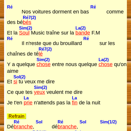
Ré
Ré
Nos voitures dorment en bas
comme
Ré7(2)
des bé
bés
Sim(2)
La(2)
Et la
Soul
Music traîne sur la
bande
F.M
Ré
Ré
Il n'reste que du brouillard
sur les
Ré7(2)
chaînes de té
lé
Sim(2)
La(2)
Y a quelque
chose
entre nous quelque
chose
qu'on
aime
Sol(2)
Et
si
tu veux me dire
Sim(2)
Ce que tes
yeux
veulent me dire
La
La
Je t'en
prie
n'attends pas la
fin
de la nuit
Refrain
Ré
Sol
Ré
Sol
Sim(1/2)
Dé
branche
,
dé
branche
,