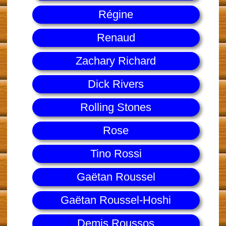
Régine
Renaud
Zachary Richard
Dick Rivers
Rolling Stones
Rose
Tino Rossi
Gaëtan Roussel
Gaëtan Roussel-Hoshi
Demis Roussos