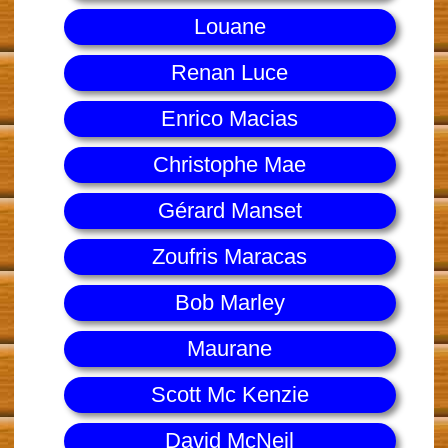
Louane
Renan Luce
Enrico Macias
Christophe Mae
Gérard Manset
Zoufris Maracas
Bob Marley
Maurane
Scott Mc Kenzie
David McNeil