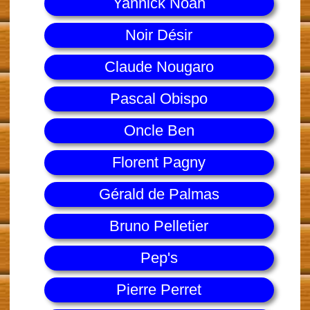
Yannick Noah
Noir Désir
Claude Nougaro
Pascal Obispo
Oncle Ben
Florent Pagny
Gérald de Palmas
Bruno Pelletier
Pep's
Pierre Perret