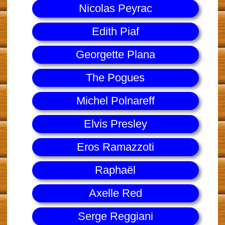
Nicolas Peyrac
Edith Piaf
Georgette Plana
The Pogues
Michel Polnareff
Elvis Presley
Eros Ramazzoti
Raphaël
Axelle Red
Serge Reggiani