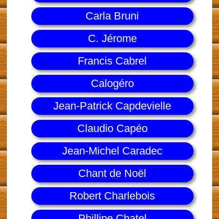
Carla Bruni
C. Jérome
Francis Cabrel
Calogéro
Jean-Patrick Capdevielle
Claudio Capéo
Jean-Michel Caradec
Chant de Noël
Robert Charlebois
Phillipe Chatel