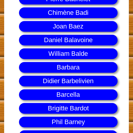
Chimène Badi
Joan Baez
Daniel Balavoine
William Balde
Barbara
Didier Barbelivien
Barcella
Brigitte Bardot
Phil Barney