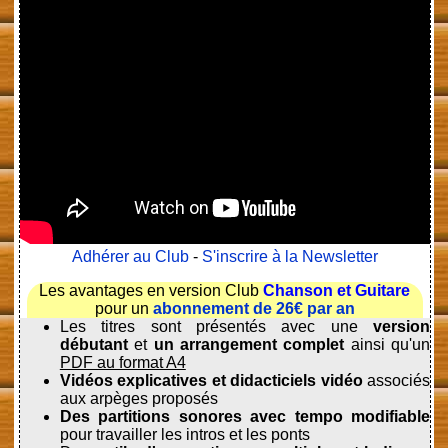
Adhérer au Club
-
S'inscrire à la Newsletter
Les avantages en version Club
Chanson et Guitare
pour un
abonnement de 26€ par an
Les titres sont présentés avec une
version
débutant
et
un arrangement complet
ainsi qu'un
PDF au format A4
Vidéos explicatives et didacticiels vidéo
associés
aux arpèges proposés
Des partitions sonores avec tempo modifiable
pour travailler les intros et les ponts