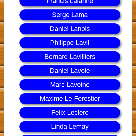
Francis Lalanne
Serge Lama
Daniel Lanois
Philippe Lavil
Bernard Lavilliers
Daniel Lavoie
Marc Lavoine
Maxime Le-Forestier
Felix Leclerc
Linda Lemay