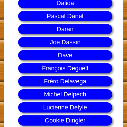
Dalida
Pascal Danel
Daran
Joe Dassin
Dave
François Deguelt
Fréro Delavega
Michel Delpech
Lucienne Delyle
Cookie Dingler