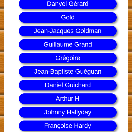
Danyel Gérard
Gold
Jean-Jacques Goldman
Guillaume Grand
Grégoire
Jean-Baptiste Guéguan
Daniel Guichard
Arthur H
Johnny Hallyday
Françoise Hardy