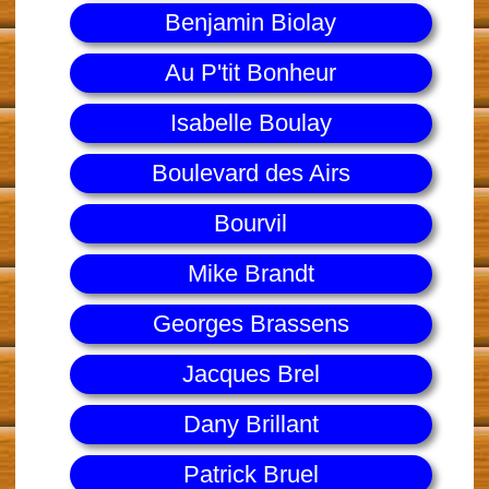
Benjamin Biolay
Au P'tit Bonheur
Isabelle Boulay
Boulevard des Airs
Bourvil
Mike Brandt
Georges Brassens
Jacques Brel
Dany Brillant
Patrick Bruel