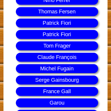
Nino Ferrer
Thomas Fersen
Patrick Fiori
Patrick Fiori
Tom Frager
Claude François
Michel Fugain
Serge Gainsbourg
France Gall
Garou