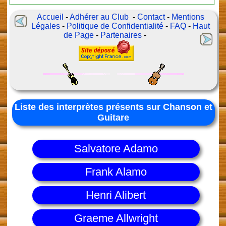
Accueil
-
Adhérer au Club
-
Contact
-
Mentions
Légales
-
Politique de Confidentialité
-
FAQ
-
Haut
de Page
-
Partenaires
-
Liste des interprètes présents sur Chanson et
Guitare
Salvatore Adamo
Frank Alamo
Henri Alibert
Graeme Allwright