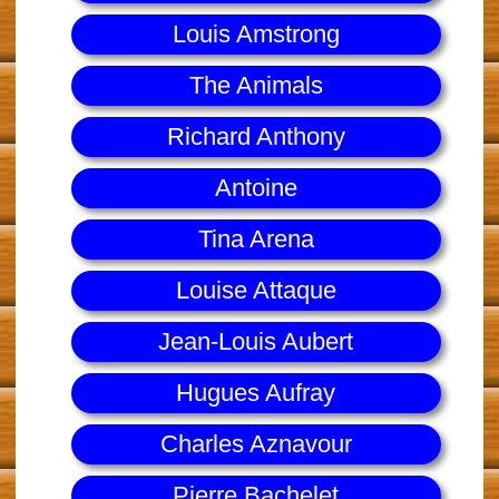
Louis Amstrong
The Animals
Richard Anthony
Antoine
Tina Arena
Louise Attaque
Jean-Louis Aubert
Hugues Aufray
Charles Aznavour
Pierre Bachelet