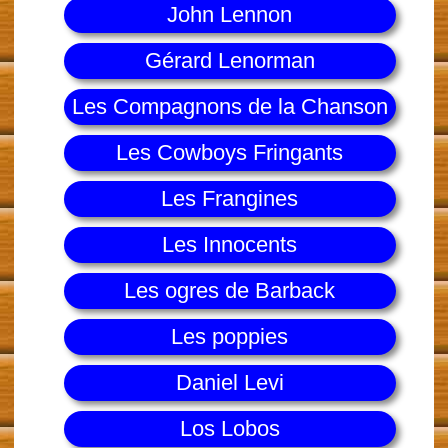
John Lennon
Gérard Lenorman
Les Compagnons de la Chanson
Les Cowboys Fringants
Les Frangines
Les Innocents
Les ogres de Barback
Les poppies
Daniel Levi
Los Lobos