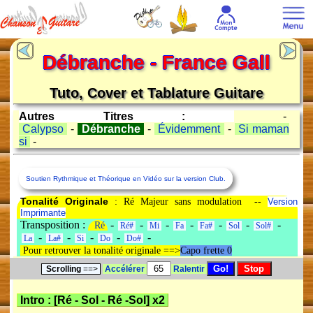
Débranche - France Gall
Tuto, Cover et Tablature Guitare
Autres Titres :
-
Calypso
-
Débranche
-
Évidemment
-
Si maman
si
-
Soutien Rythmique et Théorique en Vidéo sur la version Club.
Tonalité Originale
: Ré Majeur sans modulation --
Version
Imprimante
Transposition :
-
-
-
-
-
-
-
Ré
Ré#
Mi
Fa
Fa#
Sol
Sol#
-
-
-
-
-
La
La#
Si
Do
Do#
Pour retrouver la tonalité originale ==>
Capo frette 0
Scrolling
==>
Accélérer
Ralentir
Intro : [
Ré
-
Sol
-
Ré
-
Sol
] x2