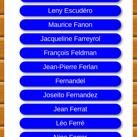
Leny Escudéro
Maurice Fanon
Jacqueline Farreyrol
François Feldman
Jean-Pierre Ferlan
Fernandel
Joseito Fernandez
Jean Ferrat
Léo Ferré