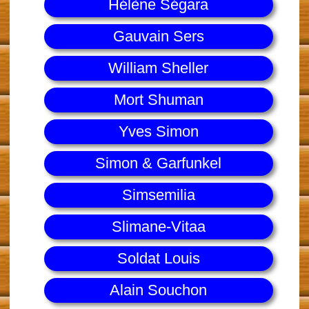
Hélène Ségara
Gauvain Sers
William Sheller
Mort Shuman
Yves Simon
Simon & Garfunkel
Simsemilia
Slimane-Vitaa
Soldat Louis
Alain Souchon