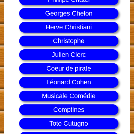
Georges Chelon
Herve Christiani
Christophe
Julien Clerc
Coeur de pirate
Léonard Cohen
Musicale Comédie
Comptines
Toto Cutugno