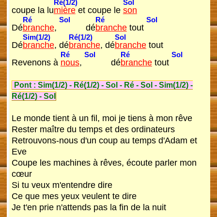
Ré(1/2)
Sol
coupe la lu
mière
et coupe le
son
Ré
Sol
Ré
Sol
Dé
branche
,
dé
branche
tout
Sim(1/2)
Ré(1/2)
Sol
Dé
branche
, dé
branche
, dé
branche
tout
Ré
Sol
Ré
Sol
Revenons à
nous
,
dé
branche
tout
Pont :
Sim(1/2)
-
Ré(1/2)
-
Sol
-
Ré
-
Sol
-
Sim(1/2)
-
Ré(1/2)
-
Sol
Le monde tient à un fil, moi je tiens à mon rêve
Rester maître du temps et des ordinateurs
Retrouvons-nous d'un coup au temps d'Adam et
Eve
Coupe les machines à rêves, écoute parler mon
cœur
Si tu veux m'entendre dire
Ce que mes yeux veulent te dire
Je t'en prie n'attends pas la fin de la nuit