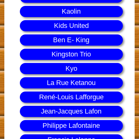
Kaolin
Kids United
Ben E- King
Kingston Trio
Kyo
La Rue Ketanou
René-Louis Lafforgue
Jean-Jacques Lafon
Philippe Lafontaine