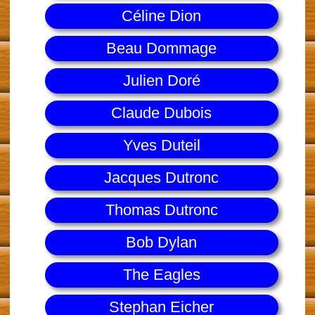
Céline Dion
Beau Dommage
Julien Doré
Claude Dubois
Yves Duteil
Jacques Dutronc
Thomas Dutronc
Bob Dylan
The Eagles
Stephan Eicher