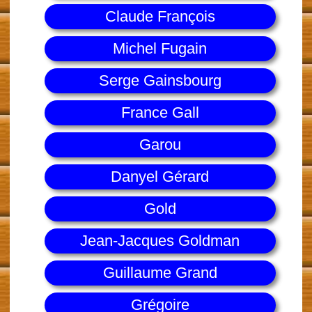
Claude François
Michel Fugain
Serge Gainsbourg
France Gall
Garou
Danyel Gérard
Gold
Jean-Jacques Goldman
Guillaume Grand
Grégoire