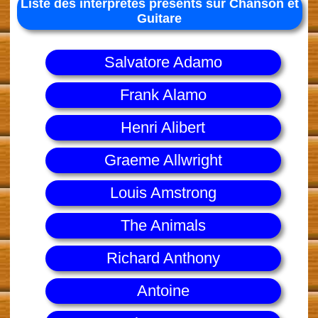
Liste des interprètes présents sur Chanson et
Guitare
Salvatore Adamo
Frank Alamo
Henri Alibert
Graeme Allwright
Louis Amstrong
The Animals
Richard Anthony
Antoine