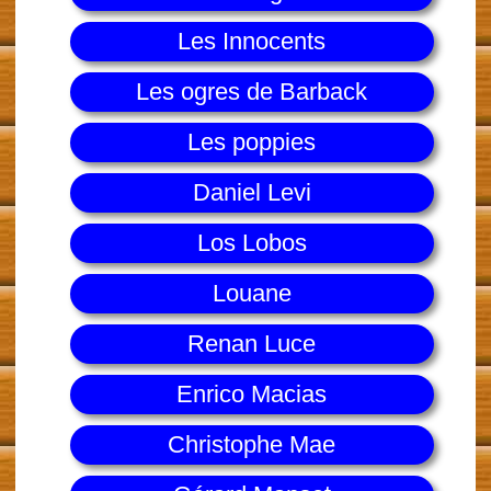
Les Innocents
Les ogres de Barback
Les poppies
Daniel Levi
Los Lobos
Louane
Renan Luce
Enrico Macias
Christophe Mae