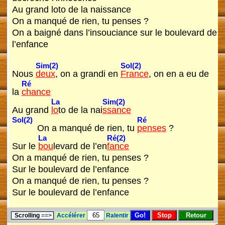
Au grand loto de la naissance
On a manqué de rien, tu penses ?
On a baigné dans l’insouciance sur le boulevard de
l’enfance
Sim(2)
Sol(2)
Nous
deux
, on a grandi en
France
, on en a eu de
Ré
la
chance
La
Sim(2)
Au grand
lo
to de la nai
ssance
Sol(2)
Ré
On a manqué de rien, tu
penses
?
La
Ré(2)
Sur le
bou
levard de l’en
fance
On a manqué de rien, tu penses ?
Sur le boulevard de l’enfance
On a manqué de rien, tu penses ?
Sur le boulevard de l’enfance
Scrolling
==>
Accélérer
Ralentir