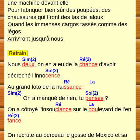
une machine devant elle
Pour fabriquer bien sûr des poupées, des
chaussures qui f’ront des tas de jaloux
Quand les immenses cargos tassés comme des
légos
Arriv’ront jusqu’à nous
Refrain
Sim(2)
Ré(2)
Nous
deux
, on en a eu de la
chance
d’avoir
Sol(2)
décroché l’inno
cence
Ré
La
Au grand loto de la nai
ssance
Sim(2)
Sol(2)
On a manqué de rien, tu
penses
?
Ré
La
On a côtoyé l’insou
ciance
sur le
bou
levard de l’en
Ré(2)
fance
On recrute au berceau le gosse de Mexico et sa