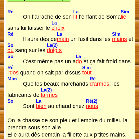
Ré
La
Sim
On l’arrache de son
lit
l’enfant de Soma
lie
La
sans lui laisser le
choix
Ré
La
Sim
Il aura dès de
main
un fusil dans les
mains
et
Sol
La(2)
du
sang sur les
doigts
Sol
La
C’est même pas un a
do
et ça fait froid dans
Ré
Sim
l'dos
quand on sait par d’ssus
tout
Mim
Ré
Que les beaux marchands
d'armes
, les
La(2)
fabricants de
larmes
Sol
La
Ré(2)
Sont
bien
au chaud chez
nous
On la chasse de son pieu et l’empire du milieu la
prendra sous son aile
Elle aura dès demain la fillette aux p’tites mains,