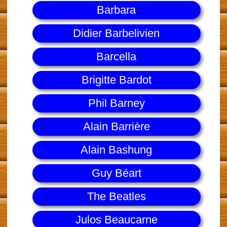
Barbara
Didier Barbelivien
Barcella
Brigitte Bardot
Phil Barney
Alain Barrière
Alain Bashung
Guy Béart
The Beatles
Julos Beaucarne