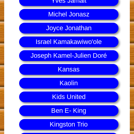
Yves Jamait
Michel Jonasz
Joyce Jonathan
Israel Kamakawiwo'ole
Joseph Kamel-Julien Doré
Kansas
Kaolin
Kids United
Ben E- King
Kingston Trio