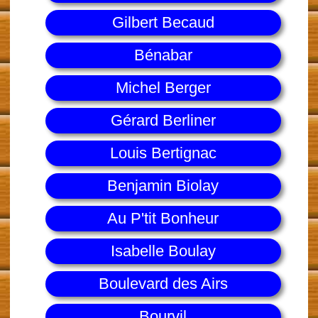
Gilbert Becaud
Bénabar
Michel Berger
Gérard Berliner
Louis Bertignac
Benjamin Biolay
Au P'tit Bonheur
Isabelle Boulay
Boulevard des Airs
Bourvil