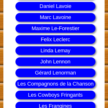
Daniel Lavoie
Marc Lavoine
Maxime Le-Forestier
Felix Leclerc
Linda Lemay
John Lennon
Gérard Lenorman
Les Compagnons de la Chanson
Les Cowboys Fringants
Les Frangines