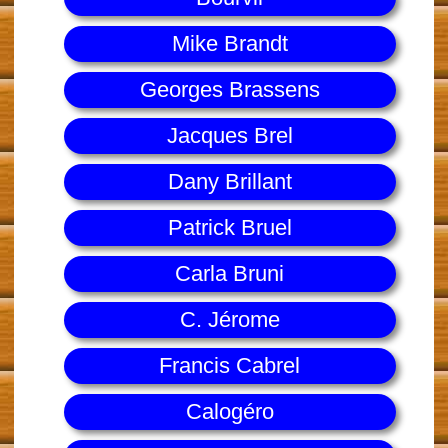
Mike Brandt
Georges Brassens
Jacques Brel
Dany Brillant
Patrick Bruel
Carla Bruni
C. Jérome
Francis Cabrel
Calogéro