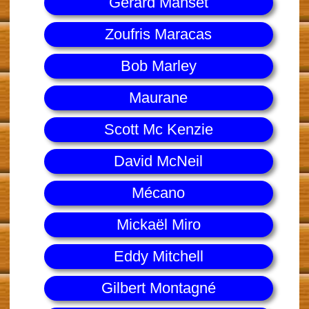
Gérard Manset
Zoufris Maracas
Bob Marley
Maurane
Scott Mc Kenzie
David McNeil
Mécano
Mickaël Miro
Eddy Mitchell
Gilbert Montagné