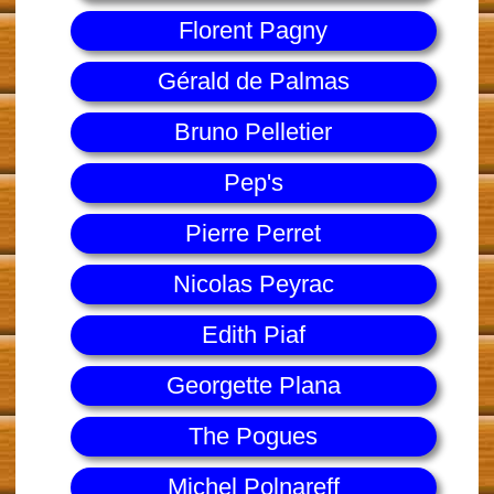
Florent Pagny
Gérald de Palmas
Bruno Pelletier
Pep's
Pierre Perret
Nicolas Peyrac
Edith Piaf
Georgette Plana
The Pogues
Michel Polnareff