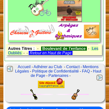
Autres Titres :
-
Boulevard de l'enfance
-
Les
Oubliés
- -
Retour en Haut de Page
Accueil
-
Adhérer au Club
-
Contact
-
Mentions
Légales
-
Politique de Confidentialité
-
FAQ
-
Haut
de Page
-
Partenaires
-