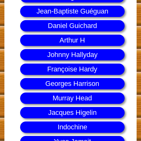
Jean-Baptiste Guéguan
Daniel Guichard
Arthur H
Johnny Hallyday
Françoise Hardy
Georges Harrison
Murray Head
Jacques Higelin
Indochine