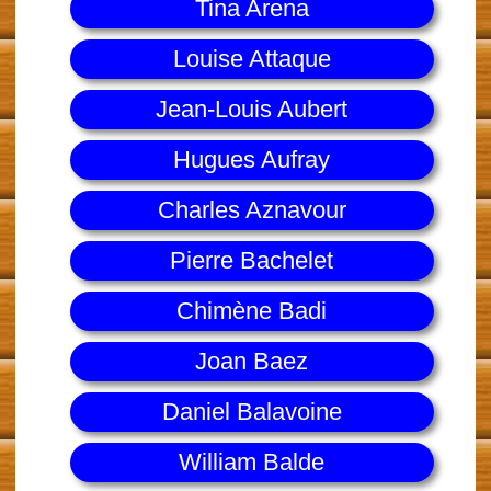
Tina Arena
Louise Attaque
Jean-Louis Aubert
Hugues Aufray
Charles Aznavour
Pierre Bachelet
Chimène Badi
Joan Baez
Daniel Balavoine
William Balde