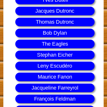
Jacques Dutronc
Thomas Dutronc
Bob Dylan
The Eagles
Stephan Eicher
Leny Escudéro
Maurice Fanon
Jacqueline Farreyrol
François Feldman