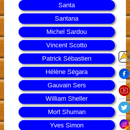
Santa
Santana
Michel Sardou
Vincent Scotto
Patrick Sébastien
Hélène Ségara
Gauvain Sers
William Sheller
Mort Shuman
Yves Simon