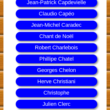
Jean-Patrick Capdevielle
Claudio Capéo
Jean-Michel Caradec
Chant de Noël
Robert Charlebois
Phillipe Chatel
Georges Chelon
Herve Christiani
Christophe
Julien Clerc