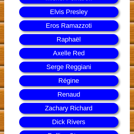
Elvis Presley
Eros Ramazzoti
Raphaël
Axelle Red
Serge Reggiani
Régine
Renaud
Zachary Richard
Dick Rivers