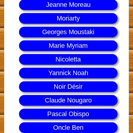
Jeanne Moreau
Moriarty
Georges Moustaki
Marie Myriam
Nicoletta
Yannick Noah
Noir Désir
Claude Nougaro
Pascal Obispo
Oncle Ben