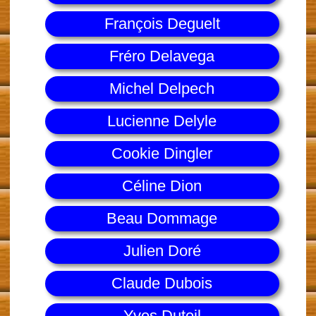
François Deguelt
Fréro Delavega
Michel Delpech
Lucienne Delyle
Cookie Dingler
Céline Dion
Beau Dommage
Julien Doré
Claude Dubois
Yves Duteil