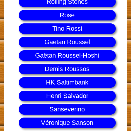
Rolling Stones
Rose
Tino Rossi
Gaëtan Roussel
Gaëtan Roussel-Hoshi
Demis Roussos
HK Saltimbank
Henri Salvador
Sanseverino
Véronique Sanson