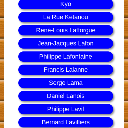
Kyo
La Rue Ketanou
René-Louis Lafforgue
Jean-Jacques Lafon
Philippe Lafontaine
Francis Lalanne
Serge Lama
Daniel Lanois
Philippe Lavil
Bernard Lavilliers