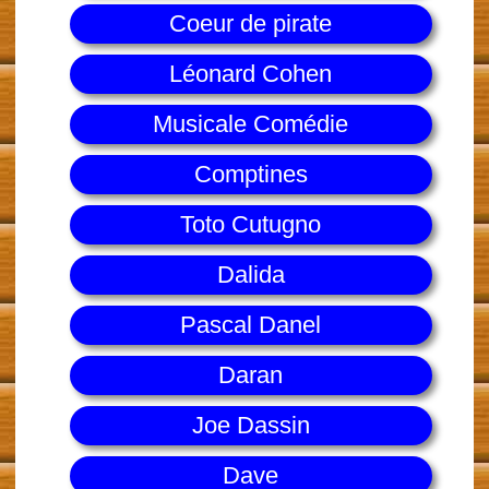
Coeur de pirate
Léonard Cohen
Musicale Comédie
Comptines
Toto Cutugno
Dalida
Pascal Danel
Daran
Joe Dassin
Dave