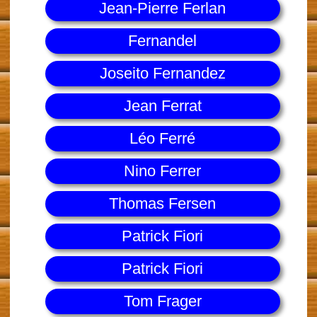
Jean-Pierre Ferlan
Fernandel
Joseito Fernandez
Jean Ferrat
Léo Ferré
Nino Ferrer
Thomas Fersen
Patrick Fiori
Patrick Fiori
Tom Frager