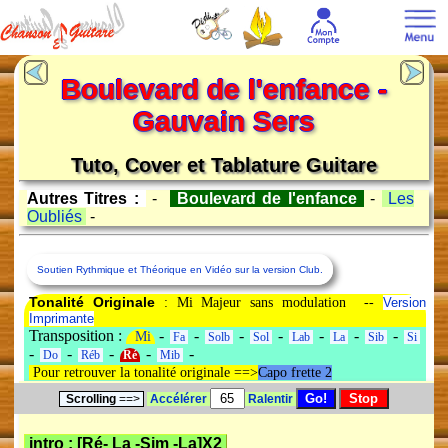
Boulevard de l'enfance -
Gauvain Sers
Tuto, Cover et Tablature Guitare
Autres Titres :
-
Boulevard de l'enfance
-
Les
Oubliés
-
Soutien Rythmique et Théorique en Vidéo sur la version Club.
Tonalité Originale
: Mi Majeur sans modulation --
Version
Imprimante
Transposition :
-
-
-
-
-
-
-
Mi
Fa
Solb
Sol
Lab
La
Sib
Si
-
-
-
-
-
Do
Réb
Ré
Mib
Pour retrouver la tonalité originale ==>
Capo frette 2
Scrolling
==>
Accélérer
Ralentir
intro : [
Ré
-
La
-
Sim
-
La
]X2