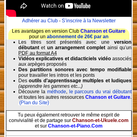
Adhérer au Club
-
S'inscrire à la Newsletter
Les avantages en version Club
Chanson et Guitare
pour un
abonnement de 26€ par an
Les titres sont présentés avec une
version
débutant
et
un arrangement complet
ainsi qu'un
PDF au format A4
Vidéos explicatives et didacticiels vidéo
associés
aux arpèges proposés
Des partitions sonores avec tempo modifiable
pour travailler les intros et les ponts
Des
outils d'apprentissage multiples et ludiques
(apprendre les gammes etc...)
Découvre la
méthode
,
le parcours du vrai débutant
et toutes les autres ressources
Chanson et Guitare
.
(Plan du Site)
Tu peux également retrouver le même esprit de
convivialité et de partage sur
Chanson-et-Ukuele.com
et sur
Chanson-et-Piano.Com