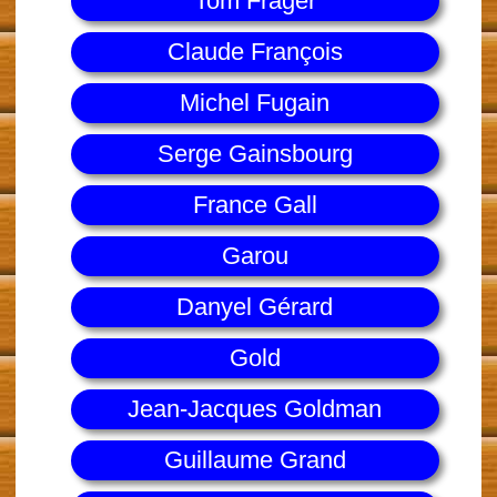
Tom Frager
Claude François
Michel Fugain
Serge Gainsbourg
France Gall
Garou
Danyel Gérard
Gold
Jean-Jacques Goldman
Guillaume Grand