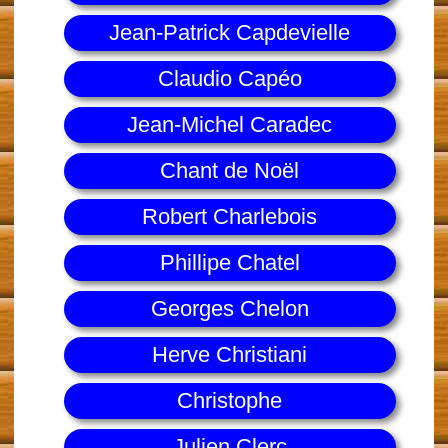
Jean-Patrick Capdevielle
Claudio Capéo
Jean-Michel Caradec
Chant de Noël
Robert Charlebois
Phillipe Chatel
Georges Chelon
Herve Christiani
Christophe
Julien Clerc