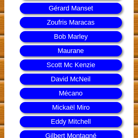
Gérard Manset
Zoufris Maracas
Bob Marley
Maurane
Scott Mc Kenzie
David McNeil
Mécano
Mickaël Miro
Eddy Mitchell
Gilbert Montagné