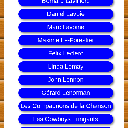
Bernard Lavilliers
Daniel Lavoie
Marc Lavoine
Maxime Le-Forestier
Felix Leclerc
Linda Lemay
John Lennon
Gérard Lenorman
Les Compagnons de la Chanson
Les Cowboys Fringants