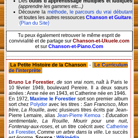
Des
outils d'apprentissage multiples et ludiques
(apprendre les gammes etc...)
Découvre la
méthode
,
le parcours du vrai débutant
et toutes les autres ressources
Chanson et Guitare
.
(Plan du Site)
Tu peux également retrouver le même esprit de
convivialité et de partage sur
Chanson-et-Ukuele.com
et sur
Chanson-et-Piano.Com
La Petite Histoire de la Chanson
-
Le Curriculum
de l'interprète
Bruno Le Forestier
,
de son vrai nom
, naît à Paris le
10 février 1949
, boulevard Pereire. Il a deux sœurs
ainées : Anne née en 1943, et Catherine née en 1946.
En 1972,
Maxime le Forestier
sort son premier album
sort chez
Polydor
avec les titres :
San Francisco
,
Mon
frère
,
La Rouille
, avec plusieurs titres écrits par Jean-
Pierre Lemaire, alias
Jean-Pierre Kernoa
:
Éducation
sentimentale
,
La Rouille
,
Mourir pour une nuit
,
Fontenay-aux-roses
, et un titre coécrit avec
Catherine
Le Forestier
,
Comme un arbre dans la ville
. Le succès
est énorme.
Source :
Wikipédia