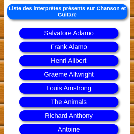
Liste des interprètes présents sur Chanson et
Guitare
Salvatore Adamo
Frank Alamo
Henri Alibert
Graeme Allwright
Louis Amstrong
The Animals
Richard Anthony
Antoine