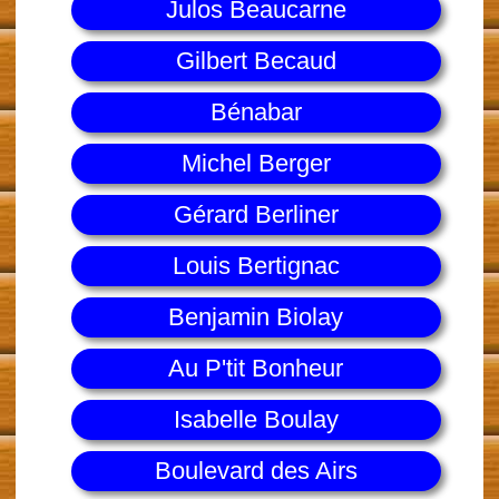
Julos Beaucarne
Gilbert Becaud
Bénabar
Michel Berger
Gérard Berliner
Louis Bertignac
Benjamin Biolay
Au P'tit Bonheur
Isabelle Boulay
Boulevard des Airs