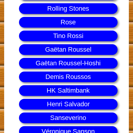
Rolling Stones
Rose
Tino Rossi
Gaëtan Roussel
Gaëtan Roussel-Hoshi
Demis Roussos
HK Saltimbank
Henri Salvador
Sanseverino
Véronique Sanson