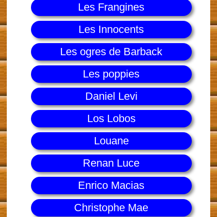
Les Frangines
Les Innocents
Les ogres de Barback
Les poppies
Daniel Levi
Los Lobos
Louane
Renan Luce
Enrico Macias
Christophe Mae