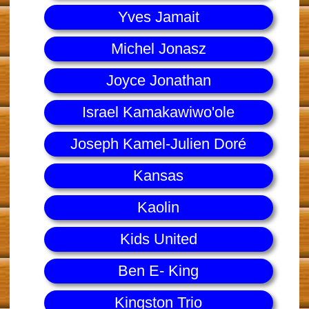
Yves Jamait
Michel Jonasz
Joyce Jonathan
Israel Kamakawiwo'ole
Joseph Kamel-Julien Doré
Kansas
Kaolin
Kids United
Ben E- King
Kingston Trio