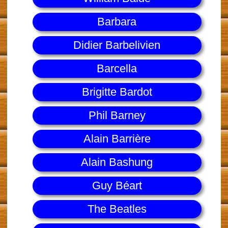
Barbara
Didier Barbelivien
Barcella
Brigitte Bardot
Phil Barney
Alain Barrière
Alain Bashung
Guy Béart
The Beatles