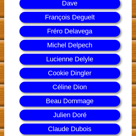
Dave
François Deguelt
Fréro Delavega
Michel Delpech
Lucienne Delyle
Cookie Dingler
Céline Dion
Beau Dommage
Julien Doré
Claude Dubois