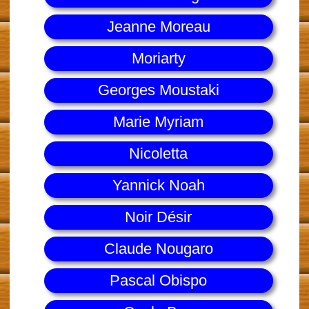
Jeanne Moreau
Moriarty
Georges Moustaki
Marie Myriam
Nicoletta
Yannick Noah
Noir Désir
Claude Nougaro
Pascal Obispo