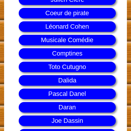
Coeur de pirate
Léonard Cohen
Musicale Comédie
Comptines
Toto Cutugno
Dalida
Pascal Danel
Daran
Joe Dassin