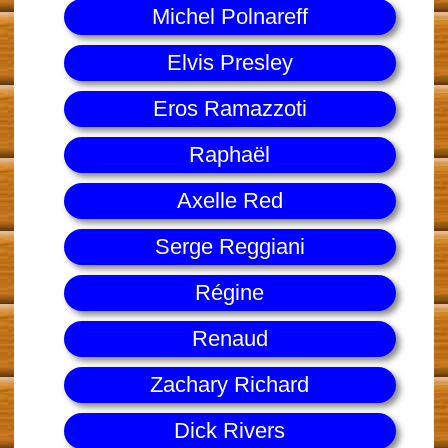
Michel Polnareff
Elvis Presley
Eros Ramazzoti
Raphaël
Axelle Red
Serge Reggiani
Régine
Renaud
Zachary Richard
Dick Rivers