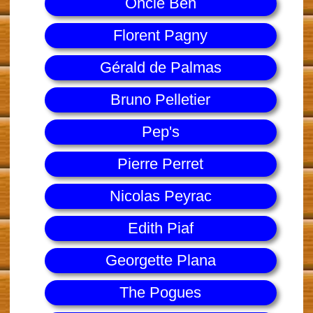
Oncle Ben
Florent Pagny
Gérald de Palmas
Bruno Pelletier
Pep's
Pierre Perret
Nicolas Peyrac
Edith Piaf
Georgette Plana
The Pogues