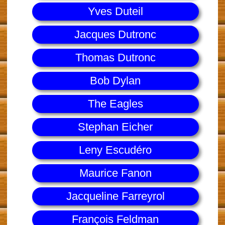
Yves Duteil
Jacques Dutronc
Thomas Dutronc
Bob Dylan
The Eagles
Stephan Eicher
Leny Escudéro
Maurice Fanon
Jacqueline Farreyrol
François Feldman