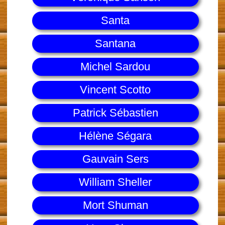
Santa
Santana
Michel Sardou
Vincent Scotto
Patrick Sébastien
Hélène Ségara
Gauvain Sers
William Sheller
Mort Shuman