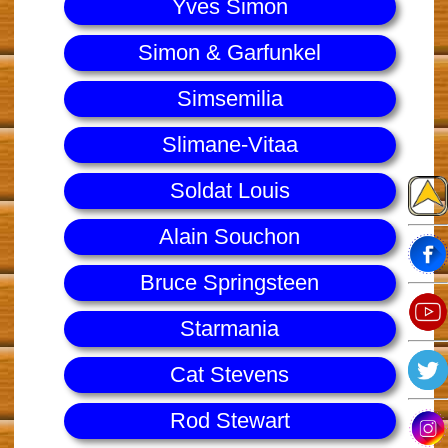
Yves Simon
Simon & Garfunkel
Simsemilia
Slimane-Vitaa
Soldat Louis
Alain Souchon
Bruce Springsteen
Starmania
Cat Stevens
Rod Stewart