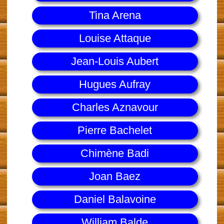
Tina Arena
Louise Attaque
Jean-Louis Aubert
Hugues Aufray
Charles Aznavour
Pierre Bachelet
Chimène Badi
Joan Baez
Daniel Balavoine
William Balde