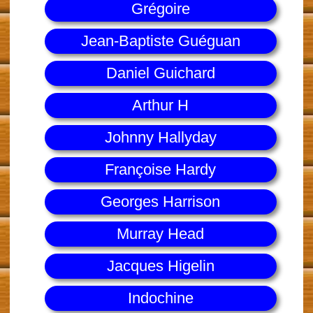
Grégoire
Jean-Baptiste Guéguan
Daniel Guichard
Arthur H
Johnny Hallyday
Françoise Hardy
Georges Harrison
Murray Head
Jacques Higelin
Indochine