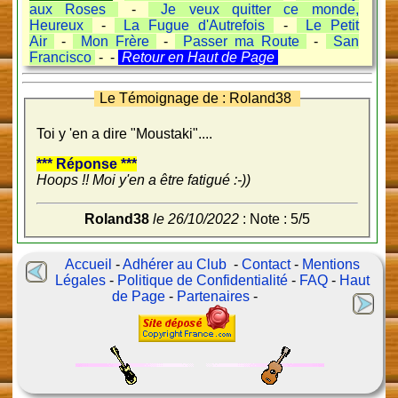
aux Roses
-
Je veux quitter ce monde,
Heureux
-
La Fugue d'Autrefois
-
Le Petit
Air
-
Mon Frère
-
Passer ma Route
-
San
Francisco
- -
Retour en Haut de Page
Le Témoignage de : Roland38
Toi y 'en a dire "Moustaki"....
*** Réponse ***
Hoops !! Moi y'en a être fatigué :-))
Roland38
le 26/10/2022
: Note : 5/5
Accueil
-
Adhérer au Club
-
Contact
-
Mentions
Légales
-
Politique de Confidentialité
-
FAQ
-
Haut
de Page
-
Partenaires
-