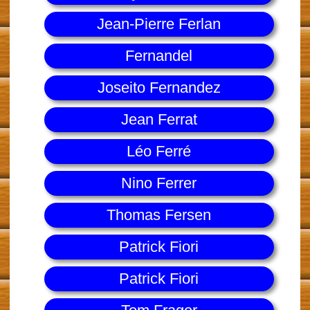
Jean-Pierre Ferlan
Fernandel
Joseito Fernandez
Jean Ferrat
Léo Ferré
Nino Ferrer
Thomas Fersen
Patrick Fiori
Patrick Fiori