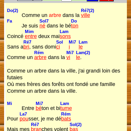
Do(2)
Ré7(2)
Comme un
arbre
dans la
ville
Fa
Sol7
Do
Je suis
né
dans le bé
ton
Mim
Lam
Coincé
entre
deux mai
sons
Ré7
Sol
Mi7
Lam
Sans a
bri
, sans domi
ci
i
le
Rém
Mi7
Lam(2)
Comme un
arbre
dans la
vi
le
.
Comme un arbre dans la ville, j'ai grandi loin des
futaies
Où mes frères des forêts ont fondé une famille
Comme un arbre dans la ville.
Mi
Mi7
Lam
Entre
bé
ton et bi
tume
La7
Rém
Pour
pou
sser, je me dé
bats
Ré7
Sol(2)
Mais mes
bran
ches volent
bas