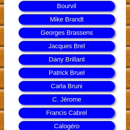
Bourvil
Mike Brandt
Georges Brassens
Jacques Brel
Dany Brillant
Patrick Bruel
Carla Bruni
C. Jérome
Francis Cabrel
Calogéro