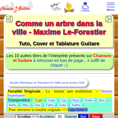
Comme un arbre dans la
ville - Maxime Le-Forestier
Tuto, Cover et Tablature Guitare
Les 10 autres titres de l'interprète présents sur
Chanson
et Guitare
à retrouver en bas de page... il suffit de
cliquer ;-)
Soutien Rythmique et Théorique en Vidéo sur la version Club.
Tonalité Originale
: La mineur sans modulation --
Version
Imprimante
Transposition :
-
-
-
-
-
-
Lam
La#m
Sim
Dom
Do#m
Rém
-
-
-
-
-
-
Ré#m
Mim
Fam
Fa#m
Solm
Sol#m
Pour retrouver la tonalité originale ==>
Capo frette 0
Scrolling
==>
Accélérer
Ralentir