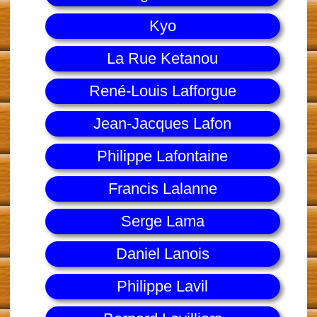
Kyo
La Rue Ketanou
René-Louis Lafforgue
Jean-Jacques Lafon
Philippe Lafontaine
Francis Lalanne
Serge Lama
Daniel Lanois
Philippe Lavil