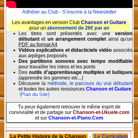
Adhérer au Club
-
S'inscrire à la Newsletter
Les avantages en version Club
Chanson et Guitare
pour un
abonnement de 26€ par an
Les titres sont présentés avec une
version
débutant
et
un arrangement complet
ainsi qu'un
PDF au format A4
Vidéos explicatives et didacticiels vidéo
associés
aux arpèges proposés
Des partitions sonores avec tempo modifiable
pour travailler les intros et les ponts
Des
outils d'apprentissage multiples et ludiques
(apprendre les gammes etc...)
Découvre la
méthode
,
le parcours du vrai débutant
et toutes les autres ressources
Chanson et Guitare
.
(Plan du Site)
Tu peux également retrouver le même esprit de
convivialité et de partage sur
Chanson-et-Ukuele.com
et sur
Chanson-et-Piano.Com
La Petite Histoire de la Chanson
-
Le Curriculum