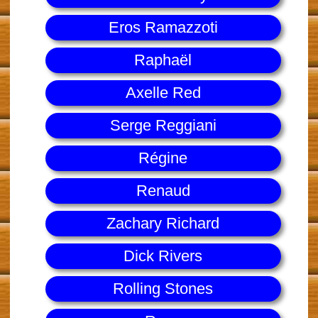
Eros Ramazzoti
Raphaël
Axelle Red
Serge Reggiani
Régine
Renaud
Zachary Richard
Dick Rivers
Rolling Stones