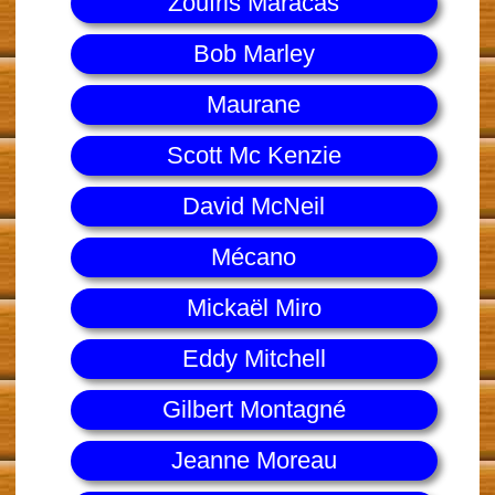
Zoufris Maracas
Bob Marley
Maurane
Scott Mc Kenzie
David McNeil
Mécano
Mickaël Miro
Eddy Mitchell
Gilbert Montagné
Jeanne Moreau