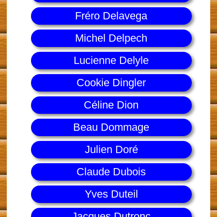
Fréro Delavega
Michel Delpech
Lucienne Delyle
Cookie Dingler
Céline Dion
Beau Dommage
Julien Doré
Claude Dubois
Yves Duteil
Jacques Dutronc