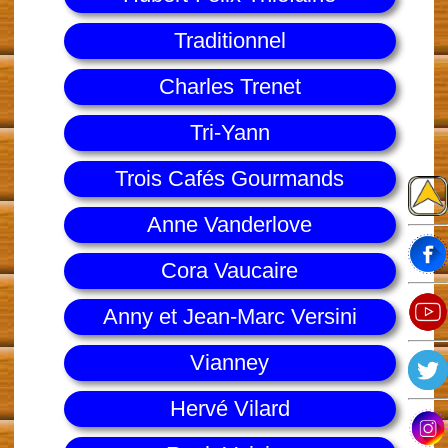
Traditionnel
Charles Trenet
Tri-Yann
Trois Cafés Gourmands
Anne Vanderlove
Cora Vaucaire
Anny et Jean-Marc Versini
Vianney
Hervé Vilard