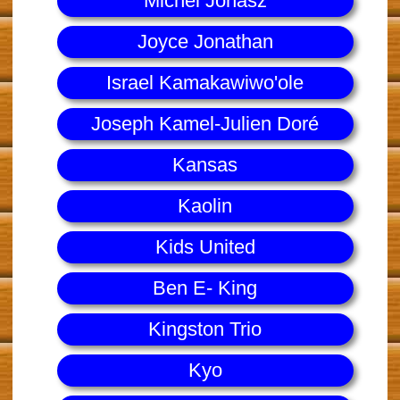
Michel Jonasz
Joyce Jonathan
Israel Kamakawiwo'ole
Joseph Kamel-Julien Doré
Kansas
Kaolin
Kids United
Ben E- King
Kingston Trio
Kyo