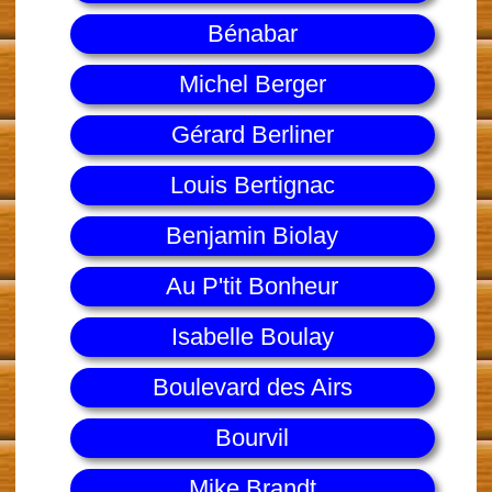
Bénabar
Michel Berger
Gérard Berliner
Louis Bertignac
Benjamin Biolay
Au P'tit Bonheur
Isabelle Boulay
Boulevard des Airs
Bourvil
Mike Brandt