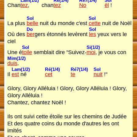
Lam(1/2)
Ré(1/4)
Ré7(1/4)
Sol
Chan
tez
, chan
tez
No
ël
!
Sol
Sol
La plus
belle
nuit du monde c'est
cette
nuit de Noël
Do
Sol
Où des
ber
gers étonnés levèrent
les
yeux vers le
ciel
Sol
Si(1/2)
Une é
toile
semblait dire "Suivez-
moi
, je vous con
Mim(1/2)
duis
.
Lam(1/2)
Ré(1/4)
Ré7(1/4)
Sol
Il
est
né
cet
te
nuit
!"
Glory, Glory Alléluia ! Glory, Glory Alléluia ! Glory,
Glory Alléluia !
Chantez, chantez Noël !
Ils ont suivi cette étoile sur les chemins de Judée
Et des quatre coins du monde d'autres les ont
imités