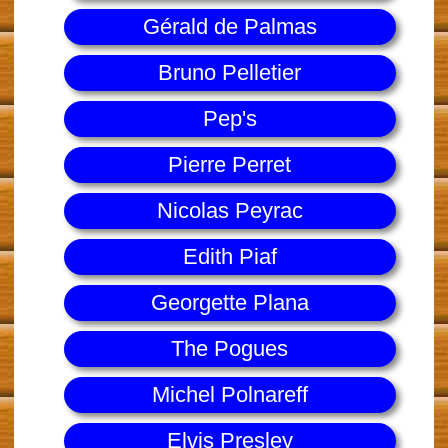
Gérald de Palmas
Bruno Pelletier
Pep's
Pierre Perret
Nicolas Peyrac
Edith Piaf
Georgette Plana
The Pogues
Michel Polnareff
Elvis Presley