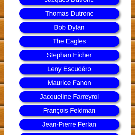
Thomas Dutronc
Bob Dylan
The Eagles
Stephan Eicher
Leny Escudéro
Maurice Fanon
Jacqueline Farreyrol
François Feldman
Jean-Pierre Ferlan