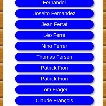
Fernandel
Joseito Fernandez
Jean Ferrat
Léo Ferré
Nino Ferrer
Thomas Fersen
Patrick Fiori
Patrick Fiori
Tom Frager
Claude François