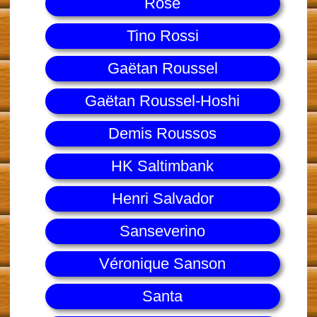
Rose
Tino Rossi
Gaëtan Roussel
Gaëtan Roussel-Hoshi
Demis Roussos
HK Saltimbank
Henri Salvador
Sanseverino
Véronique Sanson
Santa