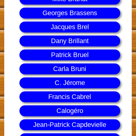
Georges Brassens
Jacques Brel
Dany Brillant
Patrick Bruel
Carla Bruni
C. Jérome
Francis Cabrel
Calogéro
Jean-Patrick Capdevielle