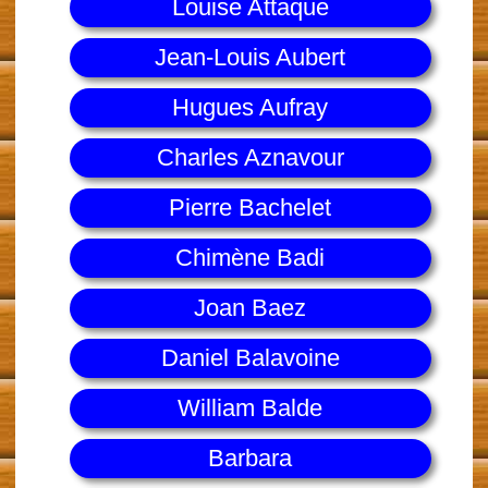
Louise Attaque
Jean-Louis Aubert
Hugues Aufray
Charles Aznavour
Pierre Bachelet
Chimène Badi
Joan Baez
Daniel Balavoine
William Balde
Barbara