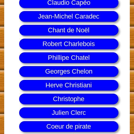
Claudio Capéo
Jean-Michel Caradec
Chant de Noël
Robert Charlebois
Phillipe Chatel
Georges Chelon
Herve Christiani
Christophe
Julien Clerc
Coeur de pirate