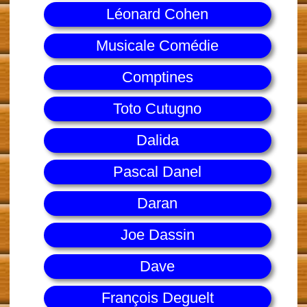
Léonard Cohen
Musicale Comédie
Comptines
Toto Cutugno
Dalida
Pascal Danel
Daran
Joe Dassin
Dave
François Deguelt