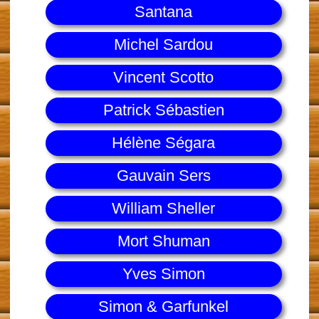
Santana
Michel Sardou
Vincent Scotto
Patrick Sébastien
Hélène Ségara
Gauvain Sers
William Sheller
Mort Shuman
Yves Simon
Simon & Garfunkel