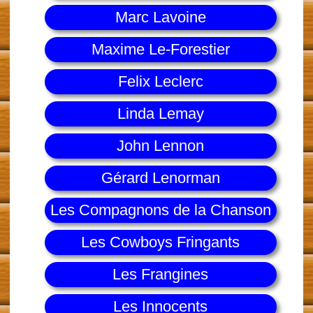
Marc Lavoine
Maxime Le-Forestier
Felix Leclerc
Linda Lemay
John Lennon
Gérard Lenorman
Les Compagnons de la Chanson
Les Cowboys Fringants
Les Frangines
Les Innocents