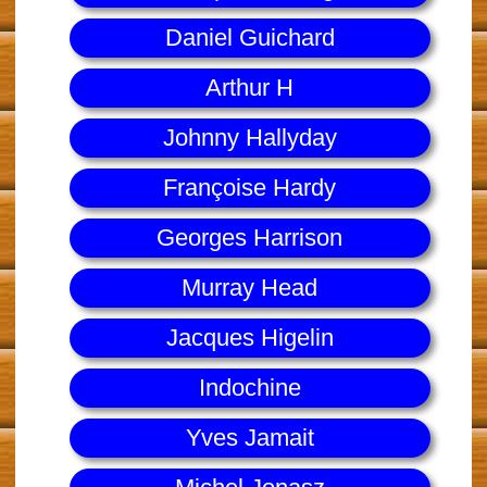
Daniel Guichard
Arthur H
Johnny Hallyday
Françoise Hardy
Georges Harrison
Murray Head
Jacques Higelin
Indochine
Yves Jamait