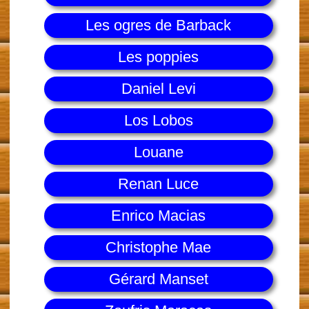
Les ogres de Barback
Les poppies
Daniel Levi
Los Lobos
Louane
Renan Luce
Enrico Macias
Christophe Mae
Gérard Manset