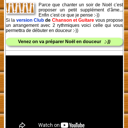
Parce que chanter un soir de Noël c'est
proposer un petit supplément d'âme...
Enfin c'est ce que je pense :-))
Si la
version Club
de
Chanson et Guitare
vous propose
un arrangement avec 2 rythmiques voici celle qui vous
permettra de débuter en douceur :-))
Venez on va préparer Noël en douceur
;-))