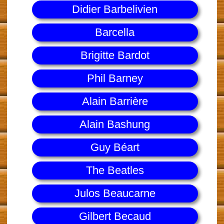
Didier Barbelivien
Barcella
Brigitte Bardot
Phil Barney
Alain Barrière
Alain Bashung
Guy Béart
The Beatles
Julos Beaucarne
Gilbert Becaud