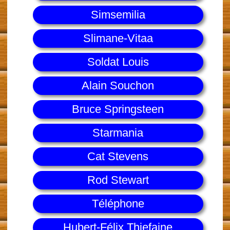
Simsemilia
Slimane-Vitaa
Soldat Louis
Alain Souchon
Bruce Springsteen
Starmania
Cat Stevens
Rod Stewart
Téléphone
Hubert-Félix Thiefaine