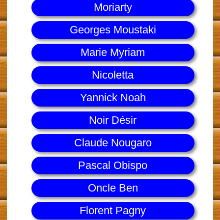
Moriarty
Georges Moustaki
Marie Myriam
Nicoletta
Yannick Noah
Noir Désir
Claude Nougaro
Pascal Obispo
Oncle Ben
Florent Pagny