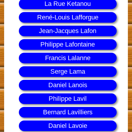
La Rue Ketanou
René-Louis Lafforgue
Jean-Jacques Lafon
Philippe Lafontaine
Francis Lalanne
Serge Lama
Daniel Lanois
Philippe Lavil
Bernard Lavilliers
Daniel Lavoie