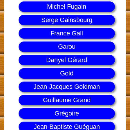
Michel Fugain
Serge Gainsbourg
France Gall
Garou
Danyel Gérard
Gold
Jean-Jacques Goldman
Guillaume Grand
Grégoire
Jean-Baptiste Guéguan