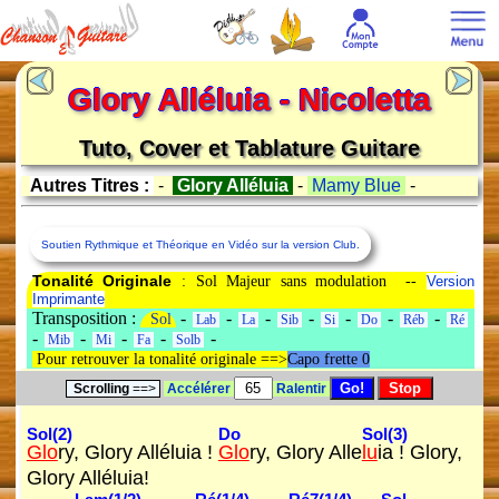
Glory Alléluia - Nicoletta
Tuto, Cover et Tablature Guitare
Autres Titres :
-
Glory Alléluia
-
Mamy Blue
-
Soutien Rythmique et Théorique en Vidéo sur la version Club.
Tonalité Originale
: Sol Majeur sans modulation --
Version
Imprimante
Transposition :
-
-
-
-
-
-
-
Sol
Lab
La
Sib
Si
Do
Réb
Ré
-
-
-
-
-
Mib
Mi
Fa
Solb
Pour retrouver la tonalité originale ==>
Capo frette 0
Scrolling
==>
Accélérer
Ralentir
Sol(2)
Do
Sol(3)
Glo
ry, Glory Alléluia !
Glo
ry, Glory Alle
lu
ia ! Glory,
Glory Alléluia!