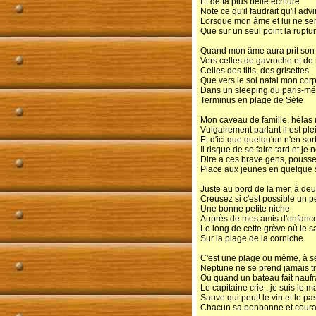
Et de ta plus belle écriture
Note ce qu'il faudrait qu'il ad
Lorsque mon âme et lui ne ser
Que sur un seul point la ruptu
Quand mon âme aura prit son v
Vers celles de gavroche et de
Celles des titis, des grisettes
Que vers le sol natal mon cor
Dans un sleeping du paris-mé
Terminus en plage de Sète
Mon caveau de famille, hélas n
Vulgairement parlant il est p
Et d'ici que quelqu'un n'en sor
Il risque de se faire tard et je
Dire a ces brave gens, pouss
Place aux jeunes en quelque 
Juste au bord de la mer, à deu
Creusez si c'est possible un p
Une bonne petite niche
Auprès de mes amis d'enfance
Le long de cette grève où le sa
Sur la plage de la corniche
C'est une plage ou même, à s
Neptune ne se prend jamais t
Où quand un bateau fait nauf
Le capitaine crie : je suis le m
Sauve qui peut! le vin et le pa
Chacun sa bonbonne et coura