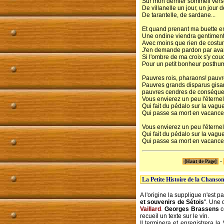
Sur mon dernier sommeil vers
De villanelle un jour, un jour
De tarantelle, de sardane...
Et quand prenant ma buette en 
Une ondine viendra gentiment
Avec moins que rien de cost
J'en demande pardon par ava
Si l'ombre de ma croix s'y co
Pour un petit bonheur posthu
Pauvres rois, pharaons! pauv
Pauvres grands disparus gisa
pauvres cendres de conséque
Vous envierez un peu l'éternel
Qui fait du pédalo sur la vagu
Qui passe sa mort en vacanc
Vous envierez un peu l'éternel
Qui fait du pédalo sur la vagu
Qui passe sa mort en vacanc
-
[Haut de Page]
La Petite Histoire de la Chanso
A l'origine la supplique n'est p
et souvenirs de Sétois
". Une 
Vaillard
.
Georges Brassens
c
recueil un texte sur le vin.
Il terminera et enregistrera l