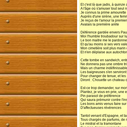
Et c'est là que jadis, à quinze
A l'âge où s'amuser tout seul ne
Je connus la prime amourette
Auprès d'une sirène, une fe
Je reçus de l'amour la premie
Avalais la première arète
Déférence gardée envers Paul
Moi l'humble troubadour sur lu
Le bon maitre me le pardonne
Et qu'au moins si ses vers va
Mon cimetière soit plus marin 
Et n'en déplaise aux autochto
Cette tombe en sandwich, entre
Ne donnera pas une ombre tri
Mais un charme indéfinissabl
Les baigneuses s'en serviront
Pour changer de tenue, et les 
Diront : Chouette un chateau 
Est-ce trop demander, sur mon 
Plantez, je vous en prie, une 
Pin parasol de préférence
Qui saura prémunir contre l'in
Les bons amis venus faire su
D'affectueuses révérences
Tantot venant d'Espagne, et tan
Tous chargés de parfums, de 
Le mistral et la tramontane