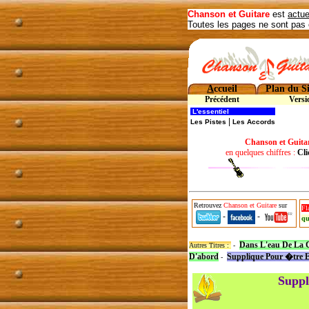
Chanson et Guitare
est
actue
Toutes les pages ne sont pas 
A
ccueil
Plan du Si
Précédent
Versi
L'essentiel
|
Les Pistes
Les Accords
Chanson et Guita
en quelques chiffres :
Cli
Retrouvez
Chanson et Guitare
sur
Fl
-
-
qu
Dans L'eau De La C
Autres Titres :
-
D'abord
Supplique Pour �tre
-
Suppl