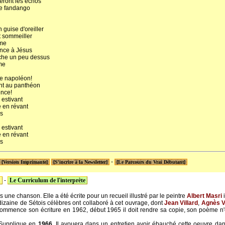
eront les échos
 de fandango
guise d'oreiller
 sommeiller
ume
nce à Jésus
uche un peu dessus
me
re napoléon!
nt au panthéon
nce!
 estivant
e en révant
es
 estivant
e en révant
es
-
[Version Imprimante]
[S'incrire à la Newsletter]
[Le Parcours du Vrai Débutant]
n
-
Le Curriculum de l'interprète
as une chanson. Elle a été écrite pour un recueil illustré par le peintre
Albert Masri
i
dizaine de Sétois célèbres ont collaboré à cet ouvrage, dont
Jean Villard
,
Agnès V
ommence son écriture en 1962, début 1965 il doit rendre sa copie, son poème n'es
a Supplique en
1966
. Il avouera dans un entretien avoir ébauché cette oeuvre da