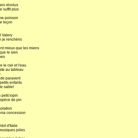
 ans révolus
 suffit plus
mme-poisson
re leçon
 Valery
i je renchéris
lent mieux que les miens
que le sien
nes
 le ciel et l'eau
ste au tableau
e
 de paravent
petits enfants
de sable!
petit lopin
espèce de pin
solation
r ma concession
tot d'Italie
musiques jolies