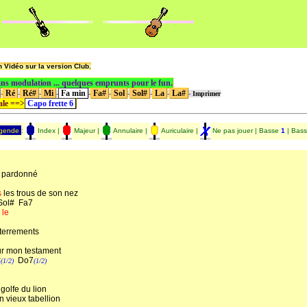
 Vidéo sur la version Club.
ans modulation ... quelques emprunts pour le fun.
Ré
Ré#
Mi
Fa min
Fa#
Sol
Sol#
La
La#
-
-
-
-
-
-
-
-
-
-
Imprimer
nale ==>
Capo frette 6
gende
:
Index |
Majeur |
Annulaire |
Auriculaire |
Ne pas jouer | Basse
1
| Bas
 pardonné
s
les trous de son nez
# Fa7
le
terrements
r mon testament
#
Do7
(1/2)
(1/2)
golfe du lion
 vieux tabellion