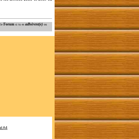
Forum
adhérent(e)
 le
si tu es
ou
at A4