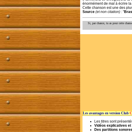
énormément de mal à écrire la 
Cette chanson est une des plu
Source
(et non citation)
: "
Bras
Si, par chance, tu as pour cette cha
Les avantages en version Club
C
Les titres sont présent
Vidéos explicatives et 
Des partitions sonore