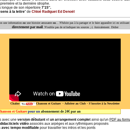
première et la dernière strophe.
s longue de son répertoire
7'15''.
sens à la lettre
" de
Chloé Radiguet Ed Denoël
nson une information
ou
une histoire amusante
ou
... N'hésite pas à la partager et le faire apparaître ici en utilisant
directement par mail
. N'oublie pas de m'indiquer tes sources ;-) Amicalement. Didier
-
-
Chaîne
Chanson et Guitare
Adhérer au Club
S'inscrire à la Newsletter
hanson et Guitare
pour un
abonnement de 24€ par an
és avec une
version débutant
et
un arrangement complet
ainsi qu'un
PDF au form
didacticiels vidéo
associés aux arpèges et aux rythmiques proposés
s avec tempo modifiable
pour travailler les intros et les ponts