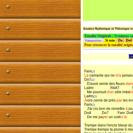
Soutien Rythmique et Théorique en
Tonalité Originale : Si mineur s
Si min
Do
Do#
Transposition :
-
-
Pour retrouver la tonalité origi
Lé
Fam
(2)
La
camarde qui ne
m'a
jamais
Do7
(2)
D'avoir semé des fleurs
dan
La#m Ré#7 Sol
Me poursuit
d'un
zèle imbé
ci
La#m
(2)
Al
ors cerné de près
par
les en
Fam
(2)
J'ai cru bon de remettre
à
jou
Do# Do7 Fam Do
De me pa
yer
un codi
ci
le
Trempe dans l'encre bleue du 
Trempe trempe ta plume ô mon