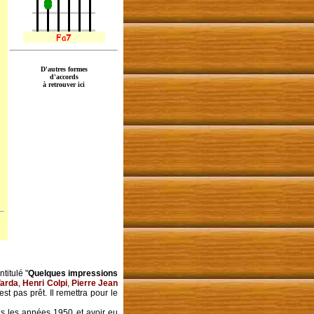
D'autres formes
d'accords
à retrouver ici
ntitulé "
Quelques impressions
arda
,
Henri Colpi
,
Pierre Jean
t pas prêt. Il remettra pour le
ns les années 1950 et avoir eu