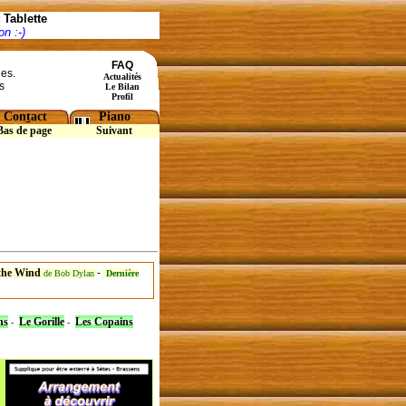
Tablette
n :-)
FAQ
ées.
Actualités
s
Le Bilan
Profil
Con
t
act
Piano
Bas de page
Suivant
 the Wind
-
de Bob Dylan
Dernière
ns
Le Gorille
Les Copains
-
-