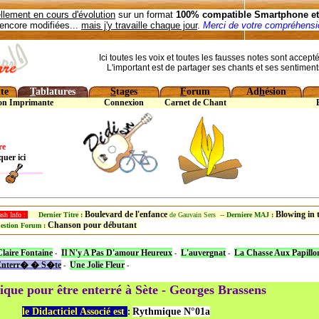
llement en cours d'évolution
sur un format
100% compatible Smartphone et 
encore modifiées...
mais j'y travaille chaque jour
.
Merci de votre compréhensio
Ici toutes les voix et toutes les fausses notes sont accept
L'important est de partager ses chants et ses sentiment
te
T
ablatures
S
tages
F
orum
Ad
h
ésion
on Imprimante
Connexion
Carnet de Chant
re
quer ici
Boulevard de l'enfance
Blowing in
ash Info :
Dernier Titre :
de Gauvain Sers --
Derniere MAJ :
Chanson pour débutant
estion Forum :
laire Fontaine
Il N'y A Pas D'amour Heureux
L'auvergnat
La Chasse Aux Papillo
-
-
-
 Enterr� � S�te
Une Jolie Fleur
-
-
ique pour être enterré à Sète - Georges Brassens
le Didacticiel Associé est
Rythmique N°01a
: