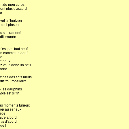
vint de mon corps
ont plus d'accord
re
ol à l'horizon
 mimi pinson
ps soit ramené
diterranée
'est pas tout neuf
lein comme un oeuf
te
 ne peux
ez vous donc un peu
sorte
x pas des flots bleus
etit trou moelleux
 les dauphins
ble est si fin
es moments furieux
rop au sérieux
rage
aitre à bord
stis d'abord
ge !