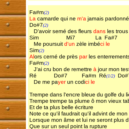
Fa#m
(2)
La
camarde qui ne
m'a
jamais pardonné
Do#7
(2)
D'avoir semé des fleurs
dans
les trous
Sim Mi7 La Fa#7
Me poursuit
d'un
zèle imbé
ci
le
Sim
(2)
Al
ors cerné de près
par
les enterrement
Fa#m
(2)
J'ai cru bon de remettre
à
jour mon te
Ré Do#7 Fa#m Ré
Do#
(1/2)
De me pa
yer
un codi
ci
le
Trempe dans l'encre bleue du golfe du l
Trempe trempe ta plume ô mon vieux tab
Et de ta plus belle écriture
Note ce qu'il faudrait qu'il advint de mon
Lorsque mon âme et lui ne seront plus d
Que sur un seul point la rupture