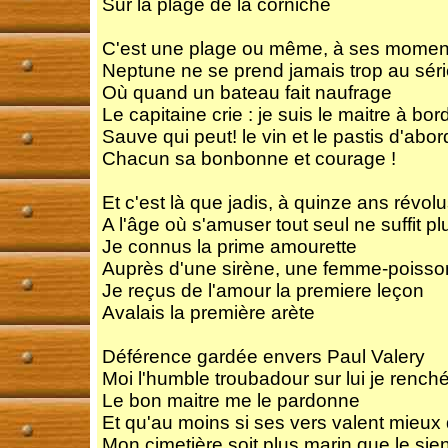
Sur la plage de la corniche
C'est une plage ou même, à ses moment
Neptune ne se prend jamais trop au sér
Où quand un bateau fait naufrage
Le capitaine crie : je suis le maitre à bor
Sauve qui peut! le vin et le pastis d'abor
Chacun sa bonbonne et courage !
Et c'est là que jadis, à quinze ans révol
A l'âge où s'amuser tout seul ne suffit pl
Je connus la prime amourette
Auprès d'une sirène, une femme-poisso
Je reçus de l'amour la premiere leçon
Avalais la première arète
Déférence gardée envers Paul Valery
Moi l'humble troubadour sur lui je renché
Le bon maitre me le pardonne
Et qu'au moins si ses vers valent mieux
Mon cimetière soit plus marin que le sie