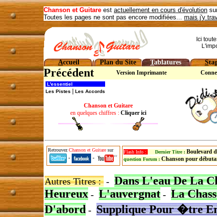
Chanson et Guitare
est
actuellement en cours d'évolution
sur
Toutes les pages ne sont pas encore modifiées...
mais j'y tra
Ici tout
L'imp
A
ccueil
Plan du Site
T
ablatures
S
ta
Précédent
Version Imprimante
Conne
L'essentiel
|
Les Pistes
Les Accords
Chanson et Guitare
en quelques chiffres :
Cliquer ici
Retrouvez
Chanson et Guitare
sur
Boulevard d
Flash Info :
Dernier Titre :
-
-
Chanson pour débuta
question Forum :
Dans L'eau De La Cl
Autres Titres :
-
Heureux
L'auvergnat
La Chass
-
-
D'abord
Supplique Pour �tre 
-