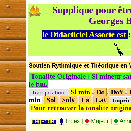
Supplique pour être
Georges B
le Didacticiel Associé est
Soutien Rythmique et Théorique en V
Tonalité Originale : Si mineur sa
le fun.
Si min
Do
Do#
Transposition :
-
-
-
min
Sol
Sol#
La
La#
-
-
-
-
-
Impri
Pour retrouver la tonalité origin
Légende
:
Index |
Majeur |
Annu