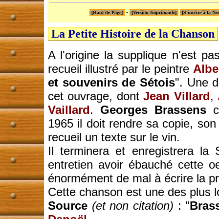
-
[Haut de Page]
[Version Imprimante]
[S'incrire à la Ne
La Petite Histoire de la Chanson
A l'origine la supplique n'est p
recueil illustré par le peintre
Albe
et souvenirs de Sétois
". Une d
cet ouvrage, dont
Jean Villard
,
Vaillard
.
Georges Brassens
co
1965 il doit rendre sa copie, son
recueil un texte sur le vin.
Il terminera et enregistrera l
entretien avoir ébauché cette 
énormément de mal à écrire la pr
Cette chanson est une des plus 
Source
(et non citation)
: "
Brass